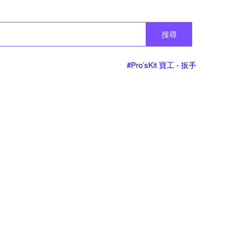
搜尋
#Pro’sKit 寶工 - 扳手