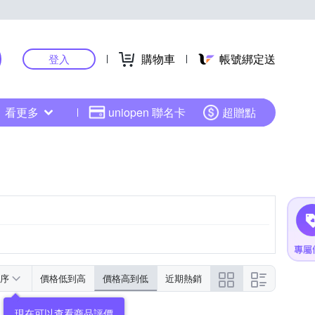
購物車
帳號綁定送
登入
看更多
uniopen 聯名卡
超贈點
序
價格低到高
價格高到低
近期熱銷
現在可以查看商品評價