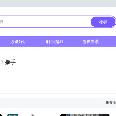
搜尋
必逛好店
刷卡/超取
會員專享
扳手
推薦排