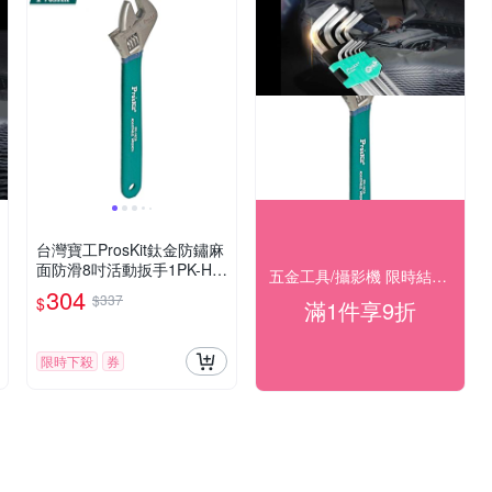
台灣寶工ProsKit鈦金防鏽麻
面防滑8吋活動扳手1PK-H0
五金工具/攝影機 限時結帳9折
28(耐腐蝕;最大2.5公分刻
304
$337
$
滿1件享9折
度;S50C碳鋼)五金板手扳頭
士巴拿wrench
限時下殺
券