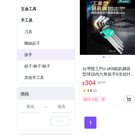
五金工具
手工具
刀具
螺絲起子
扳手
鉗子/錐子/鎚子
台灣寶工Pro sKit鉻釩鋼長
型球頭內六角扳手9支組HW
其他手工具
-229B(德國GS認証)內六角
304
$337
$
板手內6角板手球頭扳手
4.8
(
2
)
價格
限時下殺
券
-
確定
1