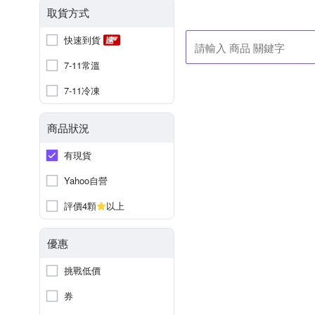
取貨方式
快速到貨
7-11常溫
7-11冷凍
商品狀況
有現貨
Yahoo自營
評價4顆
以上
優惠
挑戰低價
券