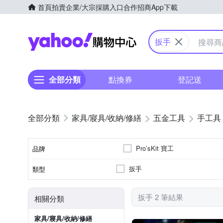
首頁
拍賣
企業/大宗採購入口
合作招商
App下載
Yahoo購物中心
扳手
全部分類
點換券
登記送
家具/寢具/收納/修繕
五金工具
手工具
Pro’sKit 寶工
品牌
扳手
類型
品牌名稱
扳手 2 筆結果
相關分類
家具/寢具/收納/修繕