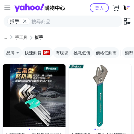
Yahoo購物中心
登入
扳手
手工具
扳手
品牌
快速到貨
有現貨
挑戰低價
價格低到高
類型