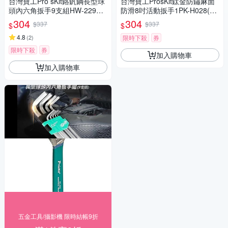
台灣寶工Pro sKit鉻釩鋼長型球
台灣寶工ProsKit鈦金防鏽麻面
頭內六角扳手9支組HW-229B
防滑8吋活動扳手1PK-H028(耐
(德國GS認証)內六角板手內6角
腐蝕;最大2.5公分刻度;S50C碳
304
304
$337
$337
$
$
板手球頭扳手
鋼)五金板手扳頭士巴拿wrench
4.8
(
2
)
限時下殺
券
限時下殺
券
加入購物車
加入購物車
五金工具/攝影機 限時結帳9折