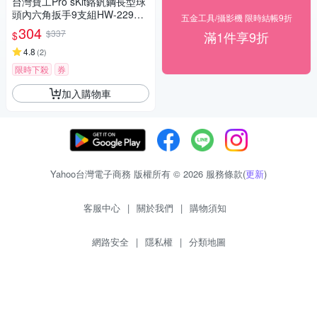
台灣寶工Pro sKit鉻釩鋼長型球
頭內六角扳手9支組HW-229B
五金工具/攝影機 限時結帳9折
(德國GS認証)內六角板手內6角
304
$337
滿1件享9折
$
板手球頭扳手
4.8
(
2
)
限時下殺
券
加入購物車
Yahoo台灣電子商務 版權所有 © 2026 服務條款(
更新
)
客服中心
|
關於我們
|
購物須知
網路安全
|
隱私權
|
分類地圖