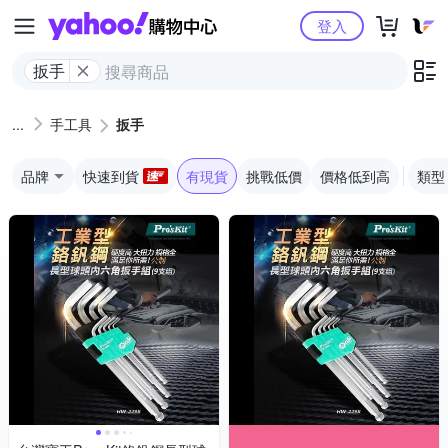
Yahoo購物中心
登入
扳手
手工具
扳手
品牌
快速到貨
有現貨
挑戰低價
價格低到高
類型