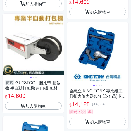
14,600
$
加入購物車
1L 地區需加費用
加入購物車
GUYSTOOL 捆扎帶 捆紮
商店
機 半自動打包機 封口機 包材
金統立 KING TONY 專業級工
打包機廠商 MET-APM1L 束帶
14,600
具扭力倍力器(3/4 凹x1 凸) KT
$
機 地區需加費用
34688
14,128
$14,564
$
加入購物車
限時下殺
券
加入購物車