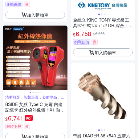
定 精密物件檢測 放大
挑戰低價
券
加入購物車
金統立 KING TONY 專業級工
具97件式1/4 +1/2 DR.綜合工具
組 KT7598MR
6,758
$6,966
$
挑戰低價
券
加入購物車
清晰熱影，智慧追溫，發射率高，內
建記憶卡
BSIDE 艾默 Type C 充電 內建
記憶卡 紅外線熱像儀 HX1 熱成
像儀 高解析度熱像儀 高低溫追
6,741
9折
$
蹤熱像儀 單光融合熱成像 熱影
像警報儀
限時下殺
券
帝爵 DIAGER 38 x540 五溝六
加入購物車