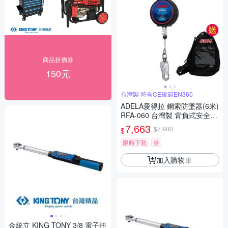
商品折價券
150元
台灣製 符合CE規範EN360
ADELA愛得拉 鋼索防墜器(6米)
RFA-060 台灣製 背負式安全帶
防墜器(高空作業防墜落適用)
7,663
$7,900
$
限時下殺
券
加入購物車
金統立 KING TONY 3/8 電子扭