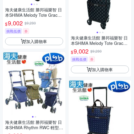
海夫健康生活館 勝邦福樂智 日
本SHIMA Melody Tote Grace
側推型購物車 SMG-351714 花
9,002
$9,280
$
紋圓點巧克力
挑戰低價
券
海夫健康生活館 勝邦福樂智 日
加入購物車
本SHIMA Melody Tote Grace
側推型購物車 SMG-351707 黑
9,002
$9,280
$
菱格
挑戰低價
券
加入購物車
海夫健康生活館 勝邦福樂智 日
本SHIMA Rhythm RWC 輕型散
步購物車 多款花色任選1入