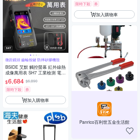
具 可調發射率 熱像儀 超溫警報
限時下殺
券
加入購物車
微距鏡頭 齒輪按鍵 防摔矽膠機殼
BSIDE 艾默 觸控螢幕 紅外線熱
成像萬用表 SH7 工業檢測 電路
維修神器 觸控屏紅外線測溫儀
6,684
$6,890
$
電工專用熱成像儀二合一 工業
級多功能熱像萬用表
限時下殺
券
加入購物車
Panrico百利世五金生活館