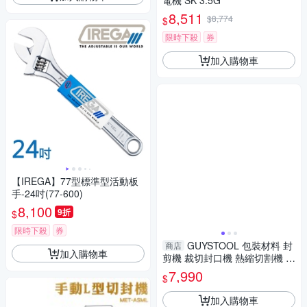
電機 SK 3.5G
8,511
$8,774
$
限時下殺
券
加入購物車
【IREGA】77型標準型活動板
手-24吋(77-600)
8,100
9折
$
限時下殺
券
GUYSTOOL 包裝材料 封
商店
加入購物車
剪機 裁切封口機 熱縮切割機 M
ET-ASML 輕鬆分裝 手壓封切機
7,990
$
合掌夾邊袋
加入購物車