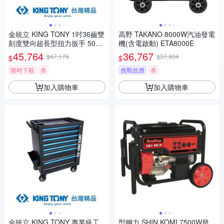
金統立 KING TONY 1吋36齒雙
高野 TAKANO 8000W汽油發電
刻度雙向超長型扭力扳手 500~
機(含電啟動) ETA8000E
2500 NmKT34862-3FF KT348
45,764
36,767
$47,179
$37,904
$
$
62-3FF 1吋, 36齒雙刻度雙向
超長型, 500~2500 Nm
限時下殺
券
挑戰低價
券
加入購物車
加入購物車
金統立 KING TONY 專業級工
型鋼力 SHIN KOMI 7500W發