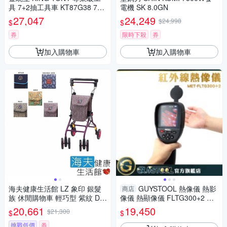
具 7+2抽工具車 KT87G38 7B
電機 SK 8.0GN
K KT87G38 7B K
27,047
24,249
$24,998
$
$
券
限時下殺
券
加入購物車
加入購物車
海夫健康生活館 LZ 象印 銀髮
GUYSTOOL 熱像儀 熱影
商店
族 休閒購物車 輕巧型 紫紋 D0
像儀 熱顯像儀 FLTG300+2 漏
053-05
水抓漏 高科技抓漏 電氣設備 熱
20,661
19,450
$21,300
$
$
成像攝影機 測溫槍
挑戰低價
券