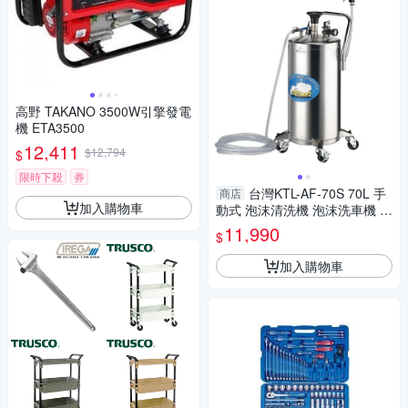
高野 TAKANO 3500W引擎發電
機 ETA3500
12,411
$12,794
$
限時下殺
券
台灣KTL-AF-70S 70L 手
商店
加入購物車
動式 泡沫清洗機 泡沫洗車機 特
價
11,990
$
加入購物車