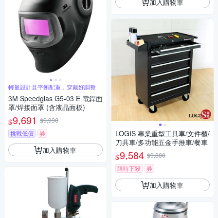
加入購物車
輕量設計且平衡配重，穿戴好調整
3M Speedglas G5-03 E 電銲面
罩/焊接面罩 (含液晶面板)
9,691
$9,990
$
LOGIS 專業重型工具車/文件櫃/
挑戰低價
券
刀具車/多功能五金手推車/餐車
加入購物車
9,584
$9,880
$
限時下殺
券
加入購物車