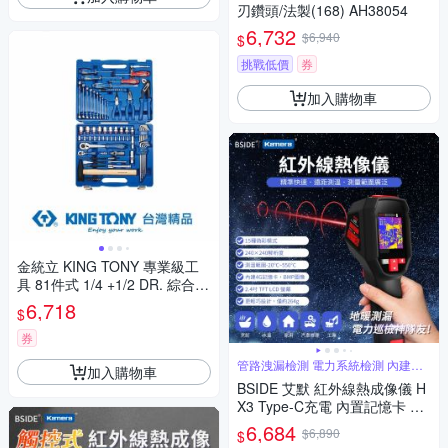
刃鑽頭/法製(168) AH38054
6,732
$6,940
$
挑戰低價
券
加入購物車
金統立 KING TONY 專業級工
具 81件式 1/4 +1/2 DR. 綜合工
具組 KT7081MR KT7081MR 8
6,718
$
1件式 1/4 +1/2
券
管路洩漏檢測 電力系統檢測 內建記
加入購物車
憶卡
BSIDE 艾默 紅外線熱成像儀 H
X3 Type-C充電 內置記憶卡 建
築漏水檢測 熱成像儀 電機維修
6,684
$6,890
$
紅外線工具 熱影像分析 測溫工