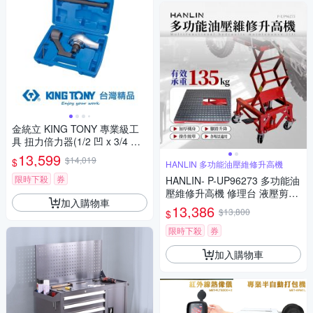
金統立 KING TONY 專業級工
具 扭力倍力器(1/2 凹 x 3/4 凸)
KT34486 KT34486 1/2 凹 x 3/
13,599
$14,019
$
HANLIN 多功能油壓維修升高機
4 凸
限時下殺
券
HANLIN- P-UP96273 多功能油
壓維修升高機 修理台 液壓剪式
加入購物車
升降台 可移動支架 活動式 升降
13,386
$13,800
$
平台車 重機修理平台
限時下殺
券
加入購物車