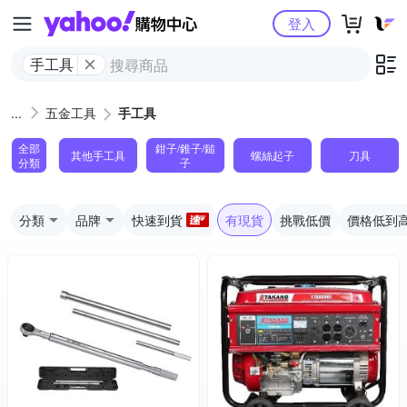
Yahoo購物中心
登入
手工具
五金工具
手工具
全部
鉗子/錐子/鎚
其他手工具
螺絲起子
刀具
分類
子
分類
品牌
快速到貨
有現貨
挑戰低價
價格低到