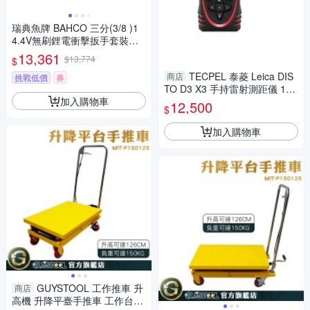
瑞典魚牌 BAHCO 三分(3/8 )1
4.4V無刷鋰電衝擊扳手套裝組
BCL32IW1K1
13,361
$13,774
$
TECPEL 泰菱 Leica DIS
商店
挑戰低價
券
TO D3 X3 手持雷射測距儀 150
加入購物車
米 公司貨 萊卡 徠卡 測距儀 (非
12,500
$
D3a)
加入購物車
GUYSTOOL 工作推車 升
商店
高機 升降平臺手推車 工作台車