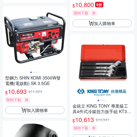
G)
10,800
9折
$
限時下殺
券
加入購物車
型鋼力 SHIN KOMI 3500W發
電機(電啟動) SK 3.5GE
10,693
$11,023
$
限時下殺
券
金統立 KING TONY 專業級工
加入購物車
具4件式冷媒扭力扳手組 KT341
1003MR
10,613
$10,941
$
限時下殺
券