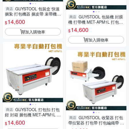
GUYSTOOL 包裝盒 快速
商店
捆紮 打包機器 捆皮帶 束帶機
GUYSTOOL 包裝機 封膜
商店
MET-APM1L 包裝機器 捆包機
14,600
機 打帶機 MET-APM1L 打包機
$
地區需加費用
熱熔 打包編織帶 精密機芯 包裝
14,600
$
加入購物車
器材 地區需加費用
加入購物車
GUYSTOOL 打包扣 打包
商店
鉗 封箱 捆包機 MET-APM1L 封
GUYSTOOL 收緊器 打包
商店
箱機 封膜機 操作簡單 地區需加
14,600
帶拉緊器 打包帶 打包編織帶 打
$
費用
帶機 包裝機 封口機 MET-APM