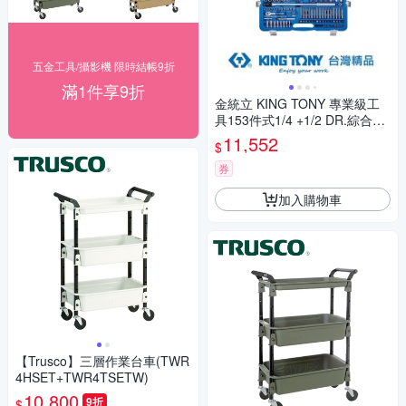
五金工具/攝影機 限時結帳9折
滿1件享9折
金統立 KING TONY 專業級工
具153件式1/4 +1/2 DR.綜合工
具組 KT7053MR01
11,552
$
券
加入購物車
【Trusco】三層作業台車(TWR
4HSET+TWR4TSETW)
10,800
9折
$