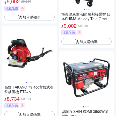
9,002
$9,280
$
挑戰低價
券
海夫健康生活館 勝邦福樂智 日
加入購物車
本SHIMA Melody Tote Grace
側推型購物車 SMG-351721 紫
9,002
$9,280
$
菱格
挑戰低價
券
加入購物車
高野 TAKANO 79.4cc背負式引
擎鼓風機 ETA75
8,734
$9,004
$
挑戰低價
券
型鋼力 SHIN KOMI 3500W發
加入購物車