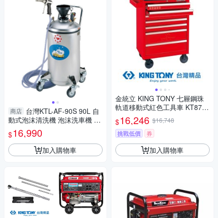
金統立 KING TONY 七屜鋼珠
軌道移動式紅色工具車 KT8743
台灣KTL-AF-90S 90L 自
商店
4 7B KT87434 7B 七屜, 紅色
16,246
動式泡沫清洗機 泡沫洗車機 特
$16,748
$
價
16,990
挑戰低價
券
$
加入購物車
加入購物車