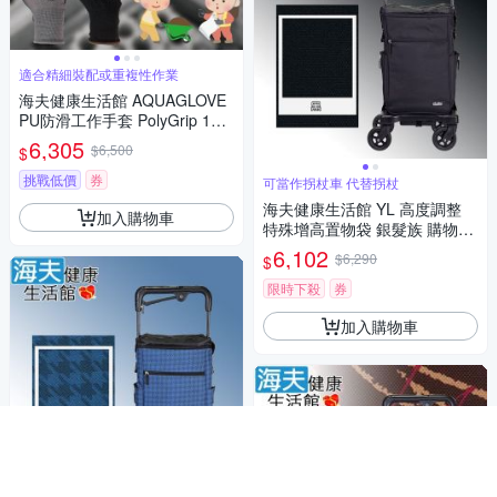
適合精細裝配或重複性作業
海夫健康生活館 AQUAGLOVE
PU防滑工作手套 PolyGrip 10
包/300雙
6,305
$6,500
$
挑戰低價
券
可當作拐杖車 代替拐杖
海夫健康生活館 YL 高度調整
加入購物車
特殊增高置物袋 銀髮族 購物助
行車 步行輔助車 黑 NO.07SB
6,102
$6,290
$
限時下殺
券
加入購物車