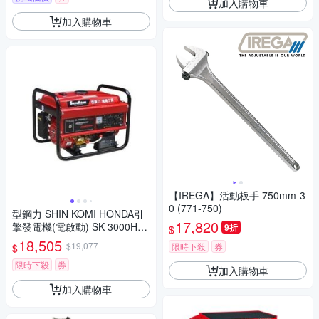
加入購物車
加入購物車
【IREGA】活動板手 750mm-3
0 (771-750)
型鋼力 SHIN KOMI HONDA引
17,820
擎發電機(電啟動) SK 3000HDA
9折
$
-E
18,505
$19,077
限時下殺
券
$
限時下殺
券
加入購物車
加入購物車