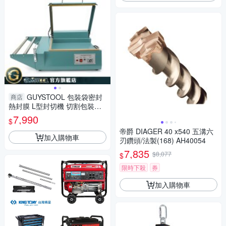
GUYSTOOL 包裝袋密封
商店
熱封膜 L型封切機 切割包裝機
產品分裝 包裝設備 MET-ASML
7,990
$
手壓切割
帝爵 DIAGER 40 x540 五溝六
加入購物車
刃鑽頭/法製(168) AH40054
7,835
$8,077
$
限時下殺
券
加入購物車