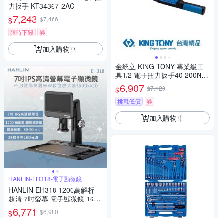
力扳手 KT34367-2AG
7,243
$7,466
$
限時下殺
券
加入購物車
金統立 KING TONY 專業級工
具1/2 電子扭力扳手40-200Nm
KT34467-1AG
6,907
$7,120
$
挑戰低價
券
加入購物車
HANLIN-EH318-電子顯微鏡
HANLIN-EH318 1200萬解析
超清 7吋螢幕 電子顯微鏡 1600
倍 放大 3024P 晶片檢查 鏡維
6,771
$6,980
$
修手機 電路板 鐘錶鑑定 錢幣鑑