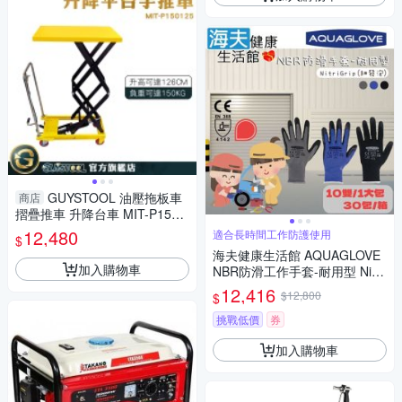
GUYSTOOL 油壓拖板車
商店
摺疊推車 升降台車 MIT-P1501
25 小型升降機 工作台車 升降
12,480
適合長時間工作防護使用
$
工作台 平板車
海夫健康生活館 AQUAGLOVE
加入購物車
NBR防滑工作手套-耐用型 Nitri
Grip_10包/300雙
12,416
$12,800
$
挑戰低價
券
加入購物車