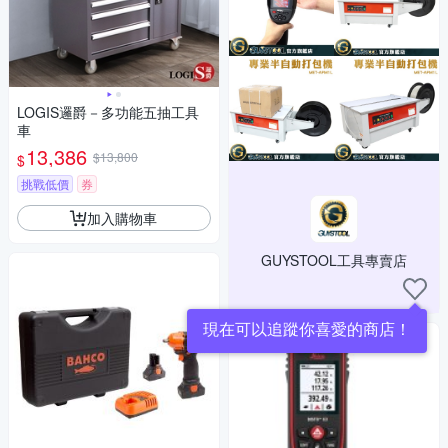
LOGIS邏爵－多功能五抽工具
車
13,386
$13,800
$
挑戰低價
券
加入購物車
GUYSTOOL工具專賣店
現在可以追蹤你喜愛的商店！