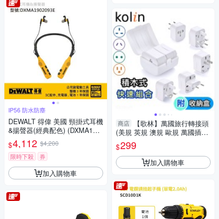
IP56 防水防塵
DEWALT 得偉 美國 頸掛式耳機
【歌林】萬國旅行轉接頭
商店
&揚聲器(經典配色) (DXMA190
(美規 英規 澳規 歐規 萬國插頭
2093E)
4,112
全球通用 旅行轉換插頭)
299
$4,200
$
$
限時下殺
券
加入購物車
加入購物車