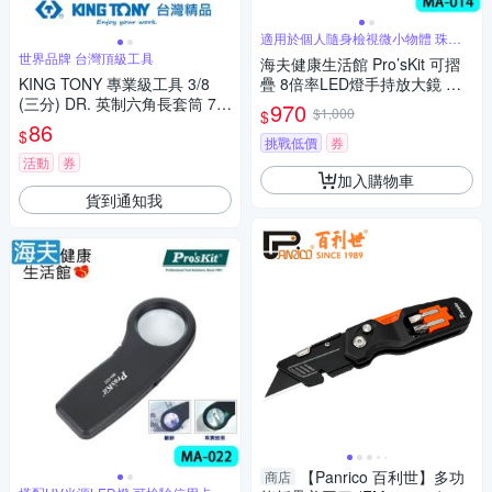
適用於個人隨身檢視微小物體 珠寶
使用
世界品牌 台灣頂級工具
海夫健康生活館 Pro’sKit 可摺
KING TONY 專業級工具 3/8
疊 8倍率LED燈手持放大鏡 雙
(三分) DR. 英制六角長套筒 7/1
包裝 MA-014
970
$1,000
$
6inch (323514S)
86
$
挑戰低價
券
活動
券
加入購物車
貨到通知我
【Panrico 百利世】多功
商店