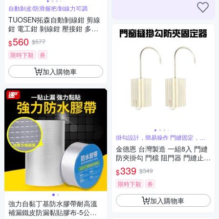
自動剝皮/防滑握把/剝線力可調
TUOSEN拓森自動剝線鉗 剪線
鉗 電工鉗 剝線鉗 壓接鉗 多功
能剝線鉗 端子壓接鉗 電工鉗 五
560
$577
$
金工具
限時下殺
券
加入購物車
掛勾設計，簡易操作 門縫固定，防
止夾手
金德恩 台灣製造 一組8入 門縫
防夾掛勾 門檔 阻門器 門縫止關
器 門阻 門窗縫掛勾 防夾勾 門
339
$349
$
縫掛勾
限時下殺
券
加入購物車
強力自黏丁基防水膠帶耐高溫
補漏鐵皮防漏黏貼膠布-5公分