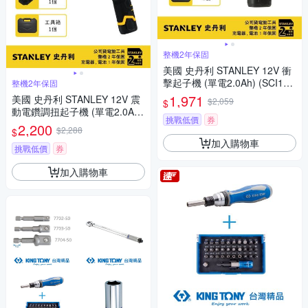
整機2年保固
美國 史丹利 STANLEY 12V 衝
擊起子機 (單電2.0Ah) (SCI10D
整機2年保固
1K)
1,971
美國 史丹利 STANLEY 12V 震
$2,059
$
動電鑽調扭起子機 (單電2.0Ah)
挑戰低價
券
(SCH10D1K)
2,200
$2,288
$
加入購物車
挑戰低價
券
加入購物車