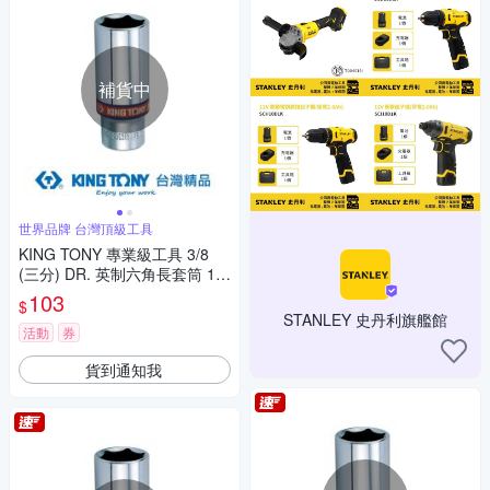
補貨中
世界品牌 台灣頂級工具
KING TONY 專業級工具 3/8
(三分) DR. 英制六角長套筒 11/
16inch (323522S)
103
$
STANLEY 史丹利旗艦館
活動
券
貨到通知我