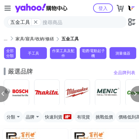
Yahoo購物中心
登入
五金工具
家具/寢具/收納/修繕
五金工具
全部
作業工具及配
電鑽/電動起子
手工具
測量儀器
分類
件
機
嚴選品牌
全品牌列表
分類
品牌
快速到貨
有現貨
挑戰低價
價格低到