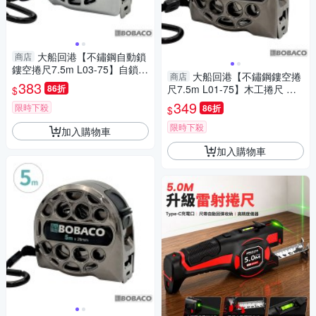
大船回港【不鏽鋼自動鎖
商店
鏤空捲尺7.5m L03-75】自鎖式
大船回港【不鏽鋼鏤空捲
商店
捲尺 木工 卷尺 米尺 鋼捲尺 工
383
86折
尺7.5m L01-75】木工捲尺 卷
$
程量尺 鋼尺
尺 公分捲尺 米尺 鋼捲尺 工程
349
限時下殺
86折
$
量尺 鋼尺
限時下殺
加入購物車
加入購物車