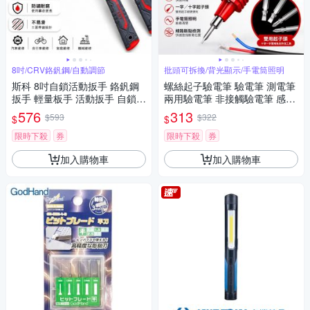
8吋/CRV鉻釩鋼/自動調節
批頭可拆換/背光顯示/手電筒照明
斯科 8吋自鎖活動扳手 鉻釩鋼
螺絲起子驗電筆 驗電筆 測電筆
扳手 輕量板手 活動扳手 自鎖夾
兩用驗電筆 非接觸驗電筆 感應
持 三面帶齒 扳手 防滑 維修工
驗電筆 電工驗電筆
576
313
$593
$322
$
$
具
限時下殺
券
限時下殺
券
加入購物車
加入購物車