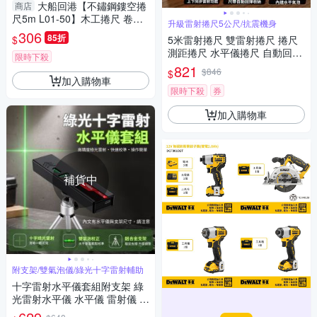
大船回港【不鏽鋼鏤空捲
商店
尺5m L01-50】木工捲尺 卷尺
升級雷射捲尺5公尺/抗震機身
公分捲尺 米尺 鋼捲尺 工程量尺
306
85折
$
5米雷射捲尺 雙雷射捲尺 捲尺
鋼尺
測距捲尺 水平儀捲尺 自動回彈
限時下殺
水平儀捲尺 雷射尺 居家DIY 工
821
$846
$
程裝潢測量
加入購物車
限時下殺
券
加入購物車
補貨中
附支架/雙氣泡儀/綠光十字雷射輔助
十字雷射水平儀套組附支架 綠
光雷射水平儀 水平儀 雷射儀 綠
光十字 雷射測量 雙氣泡 校準