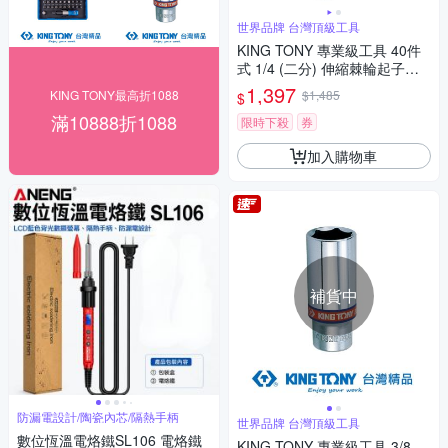
世界品牌 台灣頂級工具
KING TONY 專業級工具 40件
式 1/4 (二分) 伸縮棘輪起子組
(32540MR)
1,397
KING TONY最高折1088
$1,485
$
滿10888折1088
限時下殺
券
加入購物車
補貨中
防漏電設計/陶瓷內芯/隔熱手柄
世界品牌 台灣頂級工具
數位恆溫電烙鐵SL106 電烙鐵
KING TONY 專業級工具 3/8