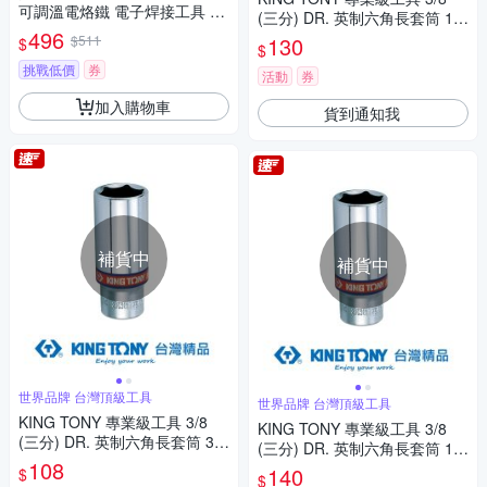
可調溫電烙鐵 電子焊接工具 防
(三分) DR. 英制六角長套筒 15/
燙設計 焊錫 電工工具 DIY電子
496
16inch (323530S)
$511
130
$
$
焊接
挑戰低價
券
活動
券
加入購物車
貨到通知我
補貨中
補貨中
世界品牌 台灣頂級工具
世界品牌 台灣頂級工具
KING TONY 專業級工具 3/8
KING TONY 專業級工具 3/8
(三分) DR. 英制六角長套筒 3/4
(三分) DR. 英制六角長套筒 1in
inch (323524S)
108
ch (323532S)
140
$
$