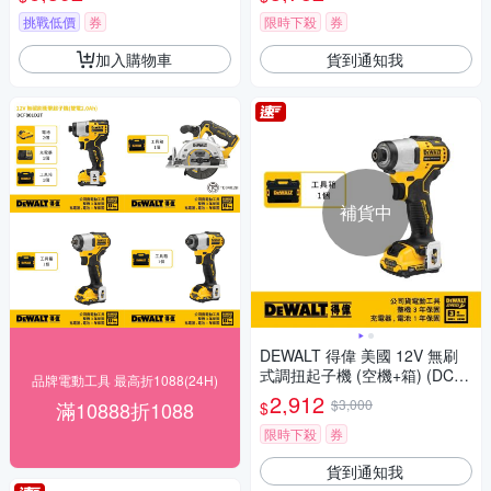
挑戰低價
券
限時下殺
券
加入購物車
貨到通知我
補貨中
DEWALT 得偉 美國 12V 無刷
式調扭起子機 (空機+箱) (DCF6
品牌電動工具 最高折1088(24H)
01NK)
2,912
$3,000
滿10888折1088
$
限時下殺
券
貨到通知我