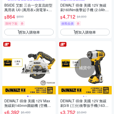
BSIDE 艾默 三合一交直流鉗型
DEWALT 得偉 美國 12V 無碳
萬用表 U0 (萬用表+測電筆+電
刷160Nm衝擊起子機 (2.0Ah雙
流鉗表) Type-C供電 LED照明
電) (DCF801D2)
864
4,712
$890
$4,800
$
$
電工電路檢修 電子家電檢測 汽
車維修
限時下殺
券
挑戰低價
券
加入購物車
加入購物車
補貨中
DEWALT 得偉 美國 12V Max
DEWALT 得偉 美國 12V 無碳
無碳刷140mm圓鋸機 (空機
刷3/8 (三分)衝擊扳手機(163N
+箱) (DCS512NK)
m) (空機+箱) (DCF902NK)
6,392
3,752
$6,480
$3,840
$
$