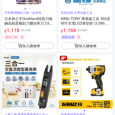
可和專用雕刻刀炳一起使用
世界品牌 台灣頂級工具
日本神之手GodHand特殊刃物
KING TONY 專業級工具 350流
鋼高精度雕刻刀鑽頭單刃刀5入
明可充電LED筆型燈 (3.5W) (9
組GH-BBH-1-3(平刀;軸徑3m
TA282)
1,118
1,164
$1,152
$1,200
$
$
m;寬度:1mm 1.5mm 2mm 2.5
mm 3mm)
限時下殺
券
挑戰低價
券
加入購物車
加入購物車
一筆三用 修電裝電查電流三合一
快速夾頭安裝系統