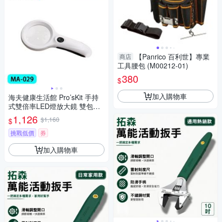
【Panrico 百利世】專業
商店
工具腰包 (M00212-01)
380
$
加入購物車
海夫健康生活館 Pro’sKit 手持
式雙倍率LED燈放大鏡 雙包裝
MA-029
1,126
$1,160
$
挑戰低價
券
加入購物車