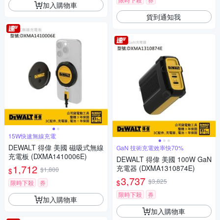
加入購物車
貨到通知我
15W快速無線充電
DEWALT 得偉 美國 磁吸式無線
GaN 技術充電效率快70%
充電板 (DXMA1410006E)
DEWALT 得偉 美國 100W GaN
1,712
充電器 (DXMA1310874E)
$1,800
$
3,737
$3,825
$
限時下殺
券
限時下殺
券
加入購物車
加入購物車