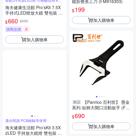
搭配UV光源LED燈 可檢驗信用卡或
能折疊美工刀 (FM916303)
鈔票
海夫健康生活館 Pro’sKit 7.5X
199
$
手持式LED燈放大鏡 雙包裝 M
A-022
660
加入購物車
$680
$
挑戰低價
券
加入購物車
【Panrico 百利世】 墨金
商店
系列-短柄大開口活動扳手 (FM
80-510)
690
$
適合閱讀 PCB檢驗等使用
加入購物車
海夫健康生活館 Pro’sKit 3.5X
2LED 手持放大鏡燈 雙包裝 MA