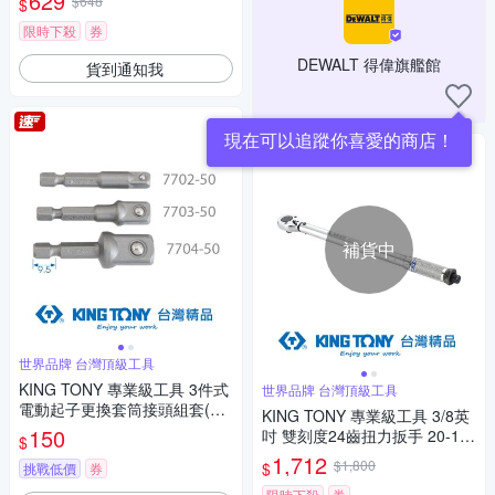
629
$648
$
裝潢施工
限時下殺
券
DEWALT 得偉旗艦館
貨到通知我
現在可以追蹤你喜愛的商店！
補貨中
世界品牌 台灣頂級工具
KING TONY 專業級工具 3件式
世界品牌 台灣頂級工具
電動起子更換套筒接頭組套(鋼
KING TONY 專業級工具 3/8英
珠型) (9103PR)
150
吋 雙刻度24齒扭力扳手 20-11
$
0Nm (34323-2A)
1,712
$1,800
$
挑戰低價
券
限時下殺
券