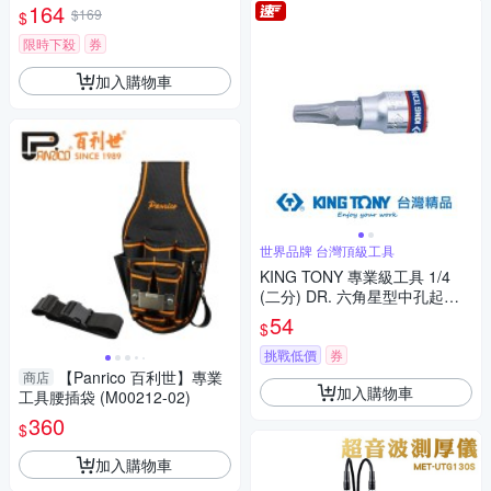
寬(2入組)
164
$169
$
限時下殺
券
加入購物車
世界品牌 台灣頂級工具
KING TONY 專業級工具 1/4
(二分) DR. 六角星型中孔起子
頭套筒 T40H (203740)
54
$
挑戰低價
券
【Panrico 百利世】專業
商店
加入購物車
工具腰插袋 (M00212-02)
360
$
加入購物車