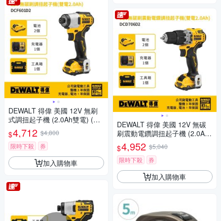
DEWALT 得偉 美國 12V 無刷
式調扭起子機 (2.0Ah雙電) (DC
DEWALT 得偉 美國 12V 無碳
F601D2)
4,712
$4,800
刷震動電鑽調扭起子機 (2.0Ah
$
雙電) (DCD706D2)
4,952
限時下殺
券
$5,040
$
限時下殺
券
加入購物車
加入購物車