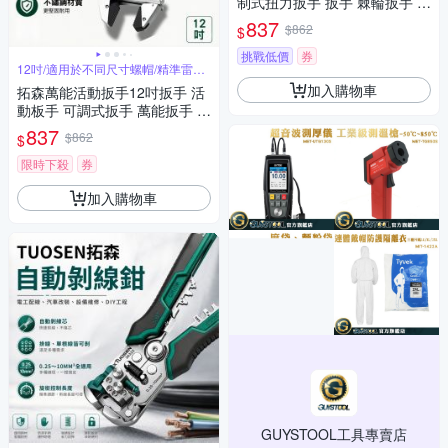
制式扭力扳手 扳手 棘輪扳手 精
密扭力扳手 扭力工具 五金用品
837
$862
$
維修工具
挑戰低價
券
12吋/適用於不同尺寸螺帽/精準雷射
刻度
加入購物車
拓森萬能活動扳手12吋扳手 活
動板手 可調式扳手 萬能扳手 手
工具 大開口扳手 水管扳手 維修
837
$862
$
工具
限時下殺
券
加入購物車
GUYSTOOL工具專賣店