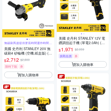
美國 史丹利 STANLEY 12V 電
鑽調扭起子機 (單電2.0Ah) (SC
無碳刷馬達提供更長時間運作時間、
更高功率
D10D1K)
1,971
美國 史丹利 STANLEY 20V 無
$2,059
$
碳刷4 砂輪機 (空機.紙盒版) (S
挑戰低價
券
BG710)
2,712
$2,800
$
加入購物車
限時下殺
券
加入購物車