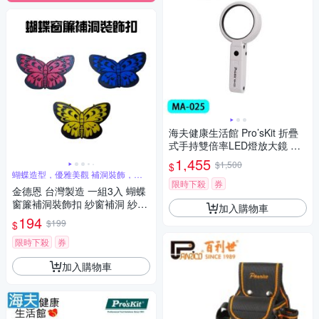
海夫健康生活館 Pro’sKit 折疊
式手持雙倍率LED燈放大鏡 雙
包裝 MA-025
1,455
$1,500
$
蝴蝶造型，優雅美觀 補洞裝飾，輕
而易舉
限時下殺
券
金德恩 台灣製造 一組3入 蝴蝶
窗簾補洞裝飾扣 紗窗補洞 紗網
加入購物車
補洞 蚊帳補洞 補紗窗 窗簾補洞
194
$199
$
窗簾補洞 裝飾扣
限時下殺
券
加入購物車