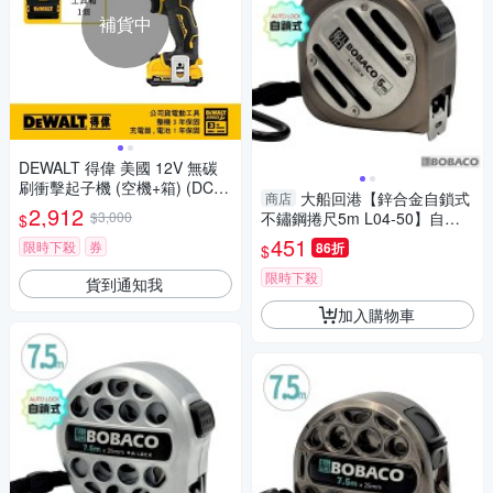
補貨中
DEWALT 得偉 美國 12V 無碳
刷衝擊起子機 (空機+箱) (DCF8
大船回港【鋅合金自鎖式
商店
01NK)
2,912
$3,000
不鏽鋼捲尺5m L04-50】自動
$
鎖捲尺 木工 卷尺 鏤空捲尺 米
451
限時下殺
券
86折
$
尺 工程量尺
限時下殺
貨到通知我
加入購物車