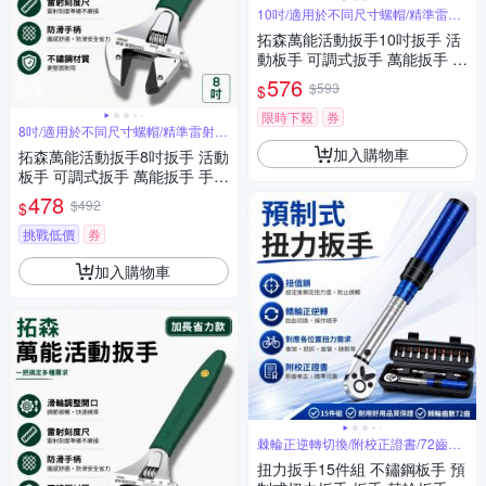
10吋/適用於不同尺寸螺帽/精準雷射
刻度
拓森萬能活動扳手10吋扳手 活
動板手 可調式扳手 萬能扳手 手
工具 大開口扳手 水管扳手 維修
576
$593
$
工具
限時下殺
券
8吋/適用於不同尺寸螺帽/精準雷射刻
度
加入購物車
拓森萬能活動扳手8吋扳手 活動
板手 可調式扳手 萬能扳手 手工
具 大開口扳手 水管扳手 維修工
478
$492
$
具
挑戰低價
券
加入購物車
棘輪正逆轉切換/附校正證書/72齒棘
輪頭
扭力扳手15件組 不鏽鋼板手 預