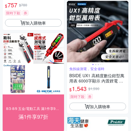
-021
757
$780
$
限時下殺
券
加入購物車
免拆線測電，安全省時
BSIDE UX1 高精度數位鉗型萬
用表 6000字顯示 內置鋰電 自
動辨識 溫度測量
1,543
$1,590
$
限時下殺
券
加入購物車
8/3-8/9 五金/電動工具 滿1件享97折！
滿1件享97折