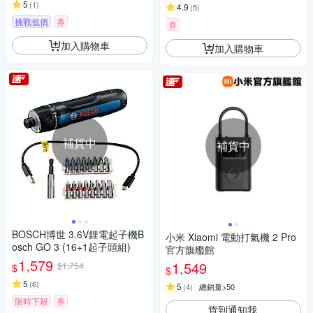
5
(
1
)
4.9
(
5
)
挑戰低價
券
券
加入購物車
加入購物車
補貨中
補貨中
BOSCH博世 3.6V鋰電起子機B
小米 Xiaomi 電動打氣機 2 Pro
osch GO 3 (16+1起子頭組)
官方旗艦館
1,579
1,549
$1,754
$
$
5
(
6
)
5
(
4
)
總銷量>50
限時下殺
券
貨到通知我