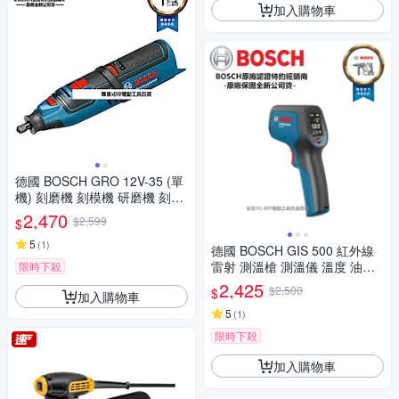
加入購物車
德國 BOSCH GRO 12V-35 (單
機) 刻磨機 刻模機 研磨機 刻磨
機 電動雕刻
2,470
$2,599
$
5
(
1
)
德國 BOSCH GIS 500 紅外線
雷射 測溫槍 測溫儀 溫度 油溫
限時下殺
水溫 冷氣
2,425
$2,500
$
加入購物車
5
(
1
)
限時下殺
加入購物車