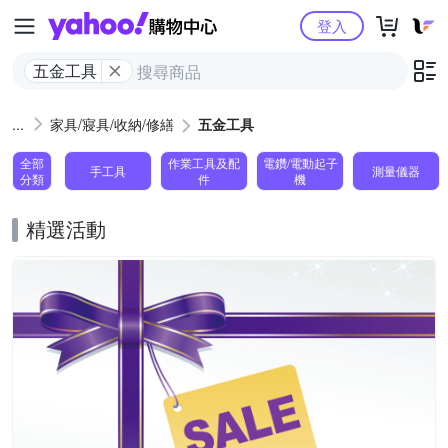
Yahoo購物中心
登入
五金工具
家具/寢具/收納/修繕
五金工具
全部
作業工具及配
電鑽/電動起子
手工具
測量儀器
分類
件
機
精選活動