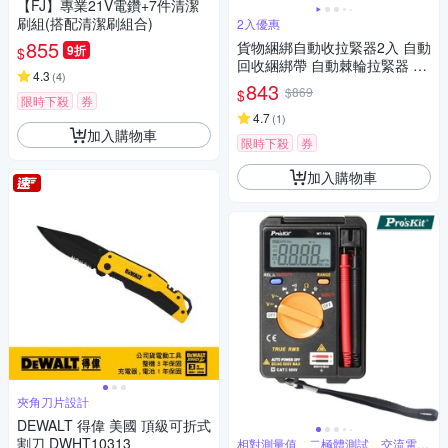
【FJ】專業21V電鑽+7件清潔
刷組(搭配清潔刷組合)
2入優惠
855
貨物綑綁自動收拉緊器2入 自動
9折
$
回收綑綁帶 自動棘輪拉緊器 貨
4.3
(
4
)
物捆綁帶 貨車收緊緊繩器 固定
843
$869
$
器 收緊器 貨物綁帶
限時下殺
券
4.7
(
1
)
加入購物車
限時下殺
券
加入購物車
夾角刀片設計
DEWALT 得偉 美國 頂級可折式
割刀 DWHT10313
相對測量值、二極體測試、交流電壓