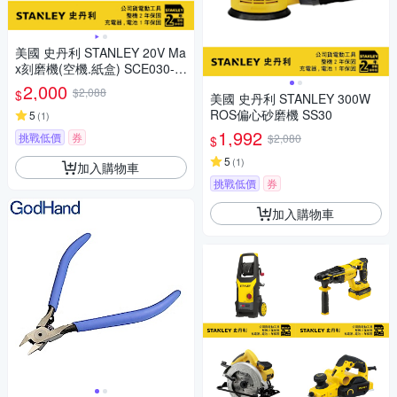
美國 史丹利 STANLEY 20V Ma
x刻磨機(空機.紙盒) SCE030-K
R
2,000
$2,088
$
美國 史丹利 STANLEY 300W
ROS偏心砂磨機 SS30
5
(
1
)
1,992
挑戰低價
券
$2,080
$
5
(
1
)
加入購物車
挑戰低價
券
加入購物車