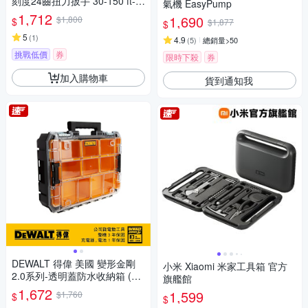
刻度24齒扭力扳手 30-150 ft-lb
氣機 EasyPump
(KT34423-1C)
1,712
1,690
$1,800
$
$1,877
$
5
(
1
)
4.9
(
5
)
總銷量>50
挑戰低價
券
限時下殺
券
加入購物車
貨到通知我
DEWALT 得偉 美國 變形金剛
小米 Xiaomi 米家工具箱 官方
2.0系列-透明蓋防水收納箱 (D
旗艦館
WST82968-1)
1,672
1,599
$1,760
$
$