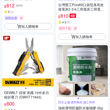
真有效
812
台灣寶工ProsKit口袋型真有效
$900
$
值電表3 3/4三用電表三用電錶
5
(
1
)
MT-1506(過壓保護,附探針;台
810
9折
$
灣公司貨,享1年保固)迷你電表
挑戰低價
券
攜帶型電錶 量交流電壓二極體
4.3
(
1
)
加入購物車
電阻電容
限時下殺
券
加入購物車
DEWALT 得偉 美國 16件多功
能折疊刀 (DWHT71843)
800
防水止漏 透明無痕 施工簡單
$
強效透明防漏防水修補膠-2kg
4.3