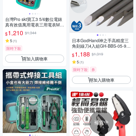
台灣Pro skt寶工3 5/6數位電錶
真有效值萬用電表三用電表MT-
1280附探針(具線晶體測試,量
1,210
$1,344
$
測交流電壓電容電阻溫度)公司
日本GodHand神之手高精度三
貨,享一年保固
5
(
1
)
角刻線刀4入組GH-BBS-05-90
限時下殺
(特殊刃物鋼;4種角度:5° 20° 4
1,188
$1,319
$
5° 90°;軸徑3mm)墨線刀雕刻刀
加入購物車
適模型刻畫頭髮.機體.加深線立
5
(
1
)
體感
限時下殺
券
加入購物車
補貨中