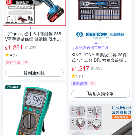
【Ogula小倉】6寸電鏈鋸 288
V單手鋸鏈條鋸 鏈鋸機 伐木鋸
手持電動鏈鋸【288V兩電一
1,261
$1,299
$
世界品牌 台灣頂級工具
充】送全套配件
KING TONY 專業級工具 26件
4
(
1
)
式 1/4 二分 DR. 六角套筒扳手
限時下殺
券
組 (KT2526MR)
1,217
$1,305
$
貨到通知我
5
(
1
)
挑戰低價
券
加入購物車