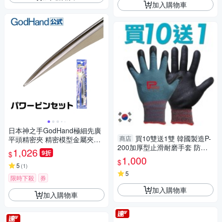
加入購物車
日本神之手GodHand極細先廣
買10雙送1雙 韓國製造P-
商店
平頭精密夾 精密模型金屬夾子
200加厚型止滑耐磨手套 防滑
GH-PS-SH精密鑷子(適小零件;
1,026
9折
$
工作手套(藍色)
平滑側邊曲線,從上或側都OK)
1,000
$
5
(
1
)
5
限時下殺
券
加入購物車
加入購物車