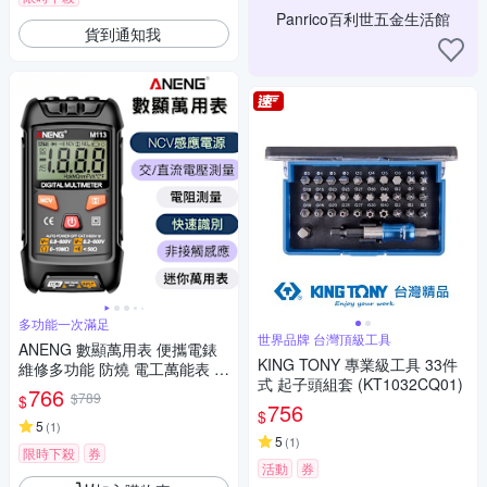
Panrico百利世五金生活館
貨到通知我
多功能一次滿足
世界品牌 台灣頂級工具
ANENG 數顯萬用表 便攜電錶
KING TONY 專業級工具 33件
維修多功能 防燒 電工萬能表 數
式 起子頭組套 (KT1032CQ01)
顯 萬用數字表 自動電表 DIY必
766
$789
$
備
756
$
5
(
1
)
5
(
1
)
限時下殺
券
活動
券