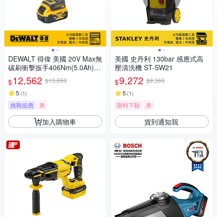
DEWALT 得偉 美國 20V Max無
美國 史丹利 130bar 感應式高
碳刷衝擊扳手406Nm(5.0Ah)
壓清洗機 ST-SW21
(DCF921P2)
12,562
9,272
$13,650
$9,360
$
$
5
5
(
1
)
(
1
)
挑戰低價
券
限時下殺
券
加入購物車
貨到通知我