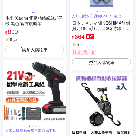
刀片由特殊工具鋼SKS-51製成
小米 Xiaomi 電動精修螺絲起子
日本ミネシマMINESHIMA蝕刻
機 黑色 官方旗艦館
剪刀16cm剪刀J-20C(特殊工具
899
$
鋼SKS-51;表面鍍硬鉻)適鍚板
864
9折
$
鋁板黃銅線
5
(
3
)
5
(
1
)
加入購物車
限時下殺
券
加入購物車
居家裝潢簡易修繕居家必備工具