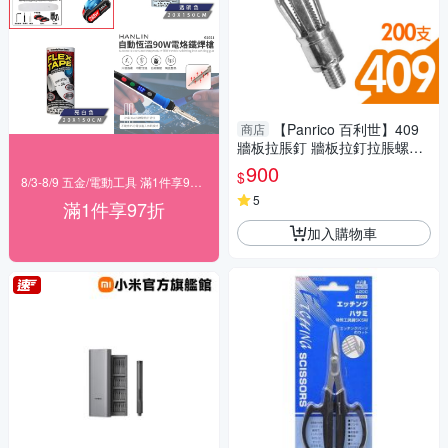
【Panrico 百利世】409
商店
牆板拉脹釘 牆板拉釘拉脹螺絲
中空壁虎膨脹螺絲 200支
900
$
8/3-8/9 五金/電動工具 滿1件享97折！
5
滿1件享97折
加入購物車