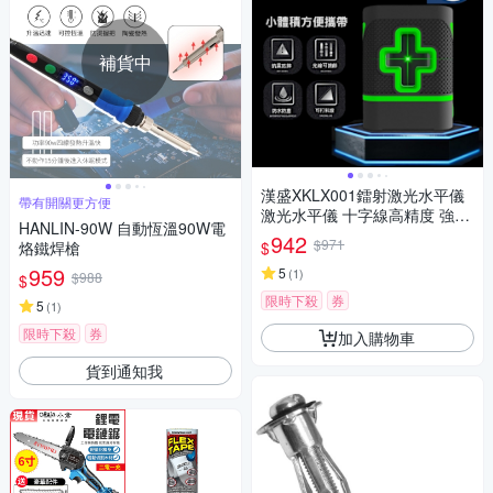
補貨中
漢盛XKLX001鐳射激光水平儀
帶有開關更方便
激光水平儀 十字線高精度 強光
HANLIN-90W 自動恆溫90W電
紅外線 斜線 防水 攜帶型小型水
942
$971
$
烙鐵焊槍
平儀
959
5
(
1
)
$988
$
限時下殺
券
5
(
1
)
限時下殺
券
加入購物車
貨到通知我