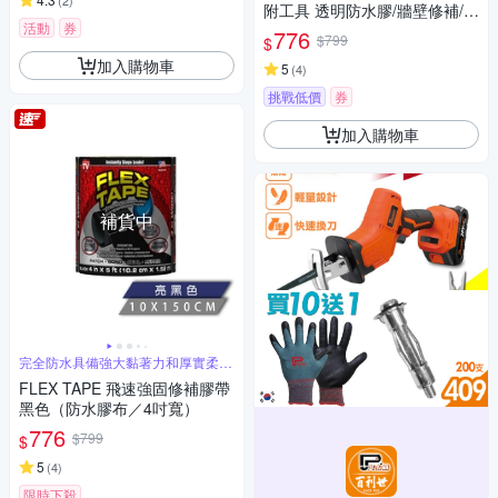
(
2
)
附工具 透明防水膠/牆壁修補/補
活動
券
漏防水塗料
776
$799
$
加入購物車
5
(
4
)
挑戰低價
券
加入購物車
補貨中
完全防水具備強大黏著力和厚實柔韌
橡膠厚膠
FLEX TAPE 飛速強固修補膠帶
黑色（防水膠布／4吋寬）
776
$799
$
5
(
4
)
限時下殺