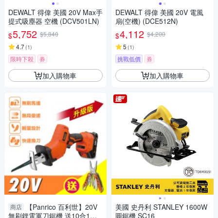
DEWALT 得偉 美國 20V Max手
DEWALT 得偉 美國 20V 電風
提式吸塵器 空機 (DCV501LN)
扇(空機) (DCE512N)
5,752
4,112
$5,840
$4,200
$
$
4.7
5
(
1
)
(
1
)
限時下殺
券
挑戰低價
券
加入購物車
加入購物車
【Panrico 百利世】20V
美國 史丹利 STANLEY 1600W
商店
無刷鋰電軍刀鋸機 送10合1多
圓鋸機 SC16