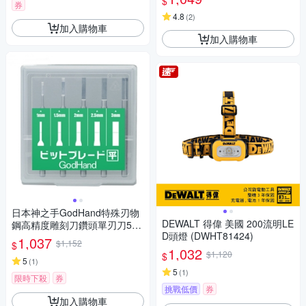
$
券
4.8
(
2
)
加入購物車
加入購物車
日本神之手GodHand特殊刃物
DEWALT 得偉 美國 200流明LE
鋼高精度雕刻刀鑽頭單刃刀5入
D頭燈 (DWHT81424)
組GH-BBH-1-3(平刀;軸徑3m
1,037
$1,152
$
m;寬度:1mm 1.5mm 2mm 2.5
1,032
$1,120
$
mm 3mm)
5
(
1
)
5
(
1
)
限時下殺
券
挑戰低價
券
加入購物車