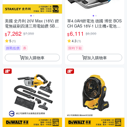
美國 史丹利 20V Max (18V) 鋰
單4.0AH鋰電池 德國 博世 BOS
電無碳刷四溝三用電鎚鑽 SBR2
CH GAS 18V-1 LI主機+電池
0M2K
+充電器
7,262
6,111
$7,350
$6,300
$
$
5
4.3
(
1
)
(
1
)
挑戰低價
券
限時下殺
加入購物車
加入購物車