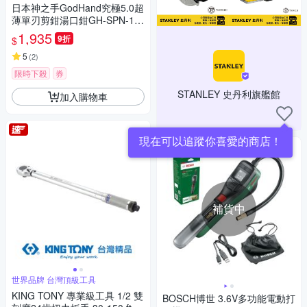
日本神之手GodHand究極5.0超
薄單刃剪鉗湯口鉗GH-SPN-12
0斜口鉗(右手版)台灣代理公司
1,935
9折
$
貨
5
(
2
)
限時下殺
券
STANLEY 史丹利旗艦館
加入購物車
現在可以追蹤你喜愛的商店！
補貨中
世界品牌 台灣頂級工具
KING TONY 專業級工具 1/2 雙
BOSCH博世 3.6V多功能電動打