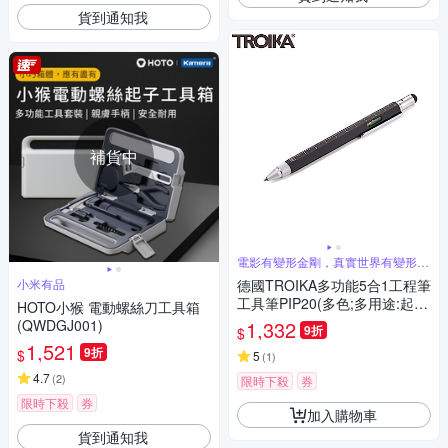
貨到通知我
補貨中
電影有變形金剛，真實世界有變形
筆，是真的
小米有品
德國TROIKA多功能5合1工程筆
工具筆PIP20(多色;多用途:起
HOTO小猴 電動螺絲刀工具箱
子/水平/觸控/油性原子筆;台灣
(QWDGJ001)
1,332
9折
$
製)隨身筆CONSTRUCTION P
1,521
9折
$
EN
5
(
1
)
4.7
(
2
)
限時下殺
券
限時下殺
券
加入購物車
貨到通知我