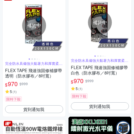
補貨中
補貨中
完全防水具備強大黏著力和厚實柔韌
完全防水具備強大黏著力和厚實柔韌
橡膠厚膠
橡膠厚膠
FLEX TAPE 飛速強固修補膠帶
FLEX TAPE 飛速強固修補膠帶
白色（防水膠布／8吋寬）
透明（防水膠布／8吋寬）
970
$999
$
970
$999
$
5
(
1
)
5
(
1
)
限時下殺
限時下殺
貨到通知我
貨到通知我