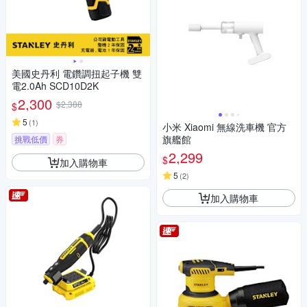
美國史丹利 電鑽調扭起子機 雙
電2.0Ah SCD10D2K
2,300
$2,388
$
5
(
1
)
小米 Xiaomi 無線洗車機 官方
旗艦館
挑戰低價
券
2,299
$
加入購物車
5
(
2
)
加入購物車