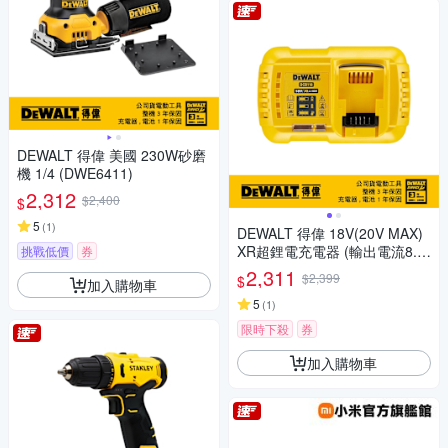
DEWALT 得偉 美國 230W砂磨
機 1/4 (DWE6411)
2,312
$2,400
$
5
(
1
)
DEWALT 得偉 18V(20V MAX)
XR超鋰電充電器 (輸出電流8.0
挑戰低價
券
A) (DCB118)
2,311
$2,399
$
加入購物車
5
(
1
)
限時下殺
券
加入購物車