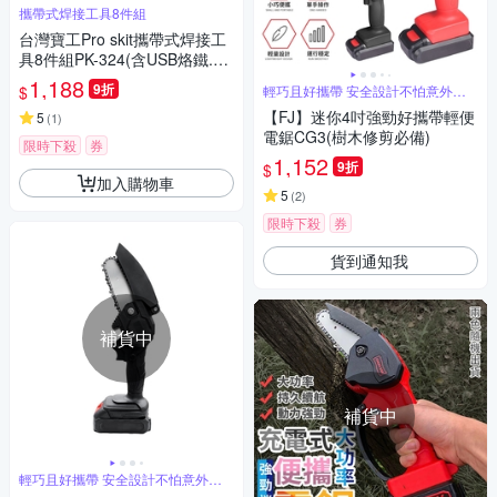
攜帶式焊接工具8件組
台灣寶工Pro skit攜帶式焊接工
具8件組PK-324(含USB烙鐵.防
磁鑷子.尖嘴鉗.斜口鉗.焊錫筆.
1,188
9折
$
輕巧且好攜帶 安全設計不怕意外發
助焊劑.吸錫器.收納盒)
生
【FJ】迷你4吋強勁好攜帶輕便
5
(
1
)
電鋸CG3(樹木修剪必備)
限時下殺
券
1,152
9折
$
加入購物車
5
(
2
)
限時下殺
券
貨到通知我
補貨中
補貨中
輕巧且好攜帶 安全設計不怕意外發
生