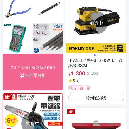
補貨中
STANLEY史丹利 240W 1/4”砂
紙機 SS24
五金工具/攝影機 限時結帳9折
1,300
$1,388
$
滿1件享9折
5
(
1
)
限時下殺
券
貨到通知我
補貨中