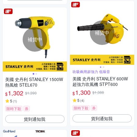
補貨中
補貨中
吹吸兩用超強力 低噪音
美國 史丹利 STANLEY 600W
美國 史丹利 STANLEY 1500W
超強力吹風機 STPT600
熱風槍 STEL670
1,300
1,302
$1,388
$
$1,390
$
5
(
4
)
5
(
1
)
限時下殺
券
限時下殺
券
貨到通知我
貨到通知我