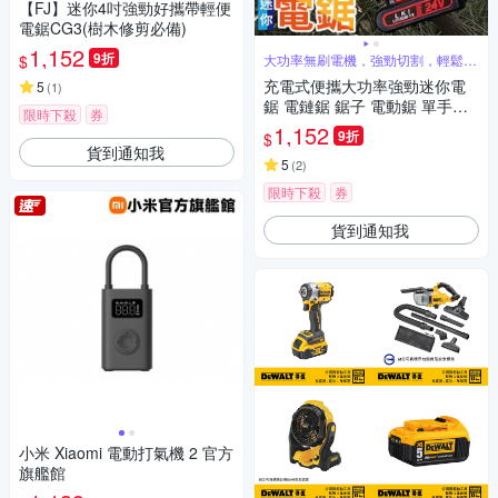
【FJ】迷你4吋強勁好攜帶輕便
電鋸CG3(樹木修剪必備)
1,152
9折
$
大功率無刷電機，強勁切割，輕鬆高
效
充電式便攜大功率強勁迷你電
5
(
1
)
鋸 電鏈鋸 鋸子 電動鋸 單手鋸
限時下殺
券
鏈鋸 伐木鋸 切割電動工具
1,152
9折
$
貨到通知我
5
(
2
)
限時下殺
券
貨到通知我
小米 Xiaomi 電動打氣機 2 官方
旗艦館