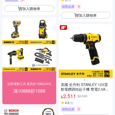
(
1
)
挑戰低價
券
加入購物車
加入購物車
品牌電動工具 最高折1088(24H)
美國 史丹利 STANLEY 12V震
動電鑽調扭起子機 雙電2.0Ah
滿10888折1088
(SCH10D2K)
2,511
$2,599
$
4.3
(
1
)
挑戰低價
券