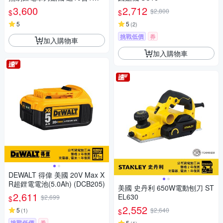
功能折疊鉗
3,600
2,712
$2,800
$
$
5
5
(
2
)
挑戰低價
券
加入購物車
加入購物車
DEWALT 得偉 美國 20V Max X
R超鋰電電池(5.0Ah) (DCB205)
美國 史丹利 650W電動刨刀 ST
2,611
EL630
$2,699
$
2,552
5
$2,640
(
1
)
$
挑戰低價
券
5