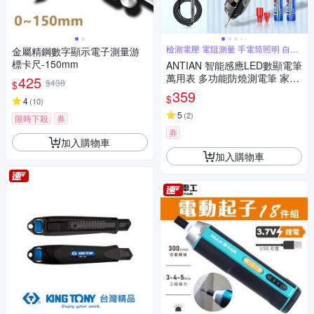
檢測電壓 電阻測量 手電筒照明 自動
金屬精鋼數字顯示電子測量游
關機
標卡尺-150mm
ANTIAN 智能感應LED數顯電筆
萬用表 多功能防燒測電筆 家用
425
$438
$
斷線短路檢測驗電筆
359
$
4
(
10
)
5
(
2
)
限時下殺
券
券
加入購物車
加入購物車