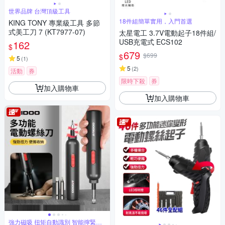
世界品牌 台灣頂級工具
18件組簡單實用，入門首選
KING TONY 專業級工具 多節
式美工刀 7 (KT7977-07)
太星電工 3.7V電動起子18件組/
USB充電式 ECS102
162
$
679
$699
$
5
(
1
)
5
(
2
)
活動
券
限時下殺
券
加入購物車
加入購物車
強力磁吸 扭矩自動識別 智能擰緊即