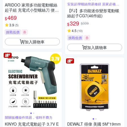
停
安裝起擰螺絲簡易修繕 居家必備工
ARIDOO 家用多功能電動螺絲
具
起子組 充電式小型螺絲刀 便攜
【FJ】多功能迷你變形電動螺
螺絲維修工具套裝 螺絲批
絲起子CG7(46件組)
469
$
329
$339
$
3.9
(
5
)
4.5
(
10
)
挑戰低價
券
挑戰低價
券
加入購物車
加入購物車
開關扳機操作簡易，省時不費力
KINYO 充電式電動起子 3.7V E
DEWALT 得偉 美國 5M*19mm