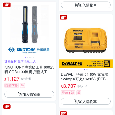
加入購物車
世界品牌 台灣頂級工具
KING TONY 專業級工具 600流
明 COB+100流明 摺疊式工作
DEWALT 得偉 54-60V 充電器
燈 (KT9TA271)
1,127
$1,215
12Amps(可充18-20V) (DCB11
$
12)
3,707
限時下殺
券
$3,795
$
限時下殺
券
加入購物車
加入購物車