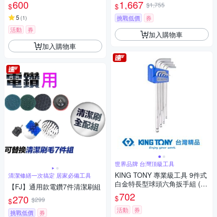
T2539MR)
600
1,667
$1,755
$
$
5
(
1
)
挑戰低價
券
活動
券
加入購物車
加入購物車
世界品牌 台灣頂級工具
KING TONY 專業級工具 9件式
清潔修繕一次搞定 居家必備工具
白金特長型球頭六角扳手組 (K
【FJ】通用款電鑽7件清潔刷組
T20109MR)
702
270
$
$299
$
活動
券
挑戰低價
券