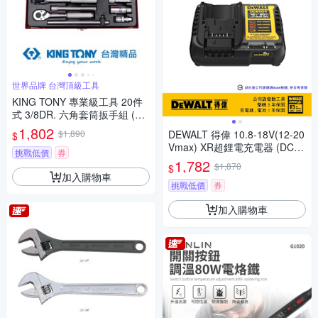
世界品牌 台灣頂級工具
KING TONY 專業級工具 20件
式 3/8DR. 六角套筒扳手組 (KT
3520MR10)
1,802
$1,890
DEWALT 得偉 10.8-18V(12-20
$
Vmax) XR超鋰電充電器 (DCB1
挑戰低價
券
104)
1,782
$1,870
$
加入購物車
挑戰低價
券
加入購物車