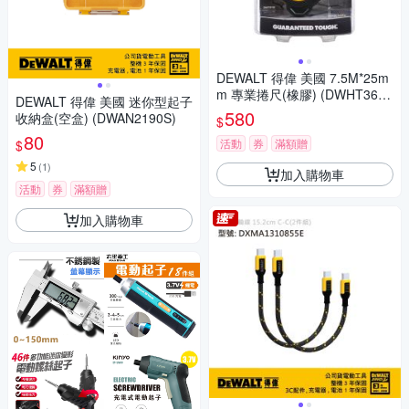
DEWALT 得偉 美國 7.5M*25m
m 專業捲尺(橡膠) (DWHT3616
DEWALT 得偉 美國 迷你型起子
2L)
580
收納盒(空盒) (DWAN2190S)
$
80
活動
券
滿額贈
$
5
(
1
)
加入購物車
活動
券
滿額贈
加入購物車