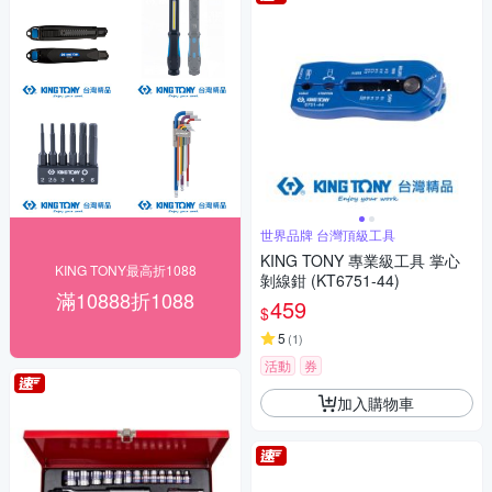
世界品牌 台灣頂級工具
KING TONY 專業級工具 掌心
KING TONY最高折1088
剝線鉗 (KT6751-44)
滿10888折1088
459
$
5
(
1
)
活動
券
加入購物車