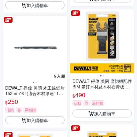
加入購物車
DEWALT 得偉 美國 磨切機配件
BIM 帶釘木材及木材石膏板及P
DEWALT 得偉 美國 木工線鋸片
VC切割用刀片 (DWA4203)
152mm*6T(適合木材厚達116
490
$
mm之切割)(5片裝) (DT2169-Q
250
$
活動
券
滿額贈
Z)
活動
券
滿額贈
加入購物車
加入購物車