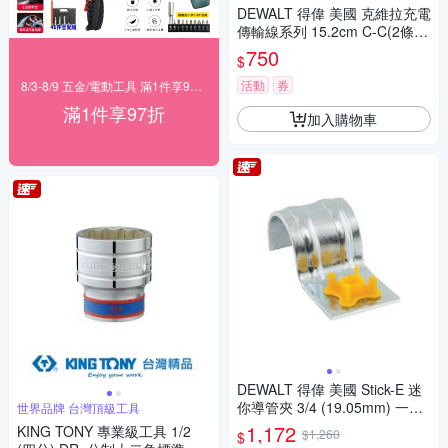
DEWALT 得偉 美國 克維拉充電
傳輸線系列 15.2cm C-C(2條
裝) (DXMA1310855E)
750
$
活動
券
8/3-8/9 五金/電動工具 滿1件享97折！
滿1件享97折
加入購物車
DEWALT 得偉 美國 Stick-E 迷
你導管夾 3/4 (19.05mm) 一盒/
世界品牌 台灣頂級工具
100入 (DFD405334R)
1,172
KING TONY 專業級工具 1/2
$1,260
$