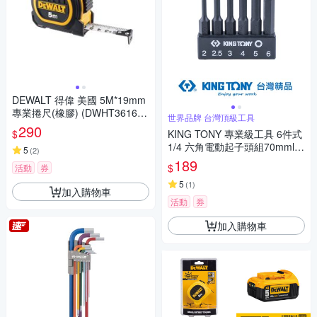
DEWALT 得偉 美國 5M*19mm
專業捲尺(橡膠) (DWHT36160
世界品牌 台灣頂級工具
L)
290
$
KING TONY 專業級工具 6件式
1/4 六角電動起子頭組70mml
5
(
2
)
(KT1004B6HQ)
189
$
活動
券
5
(
1
)
加入購物車
活動
券
加入購物車