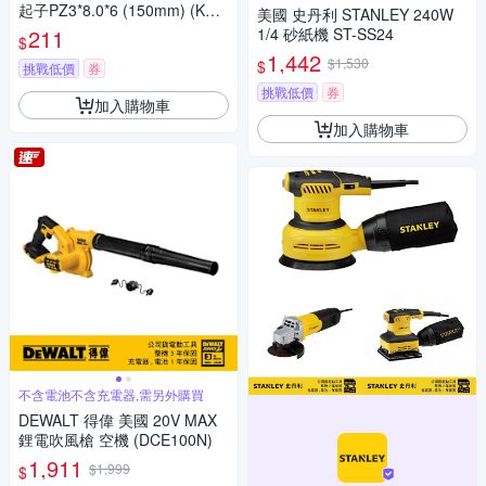
起子PZ3*8.0*6 (150mm) (KT1
美國 史丹利 STANLEY 240W
4280306)
211
1/4 砂紙機 ST-SS24
$
1,442
$1,530
$
挑戰低價
券
挑戰低價
券
加入購物車
加入購物車
不含電池不含充電器,需另外購買
DEWALT 得偉 美國 20V MAX
鋰電吹風槍 空機 (DCE100N)
1,911
$1,999
$