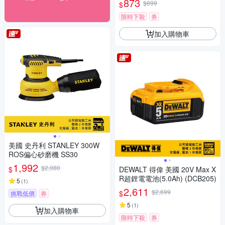
873
$899
$
限時下殺
券
加入購物車
美國 史丹利 STANLEY 300W
ROS偏心砂磨機 SS30
1,992
$2,080
$
DEWALT 得偉 美國 20V Max X
R超鋰電電池(5.0Ah) (DCB205)
5
(
1
)
2,611
$2,699
$
挑戰低價
券
5
(
1
)
加入購物車
限時下殺
券