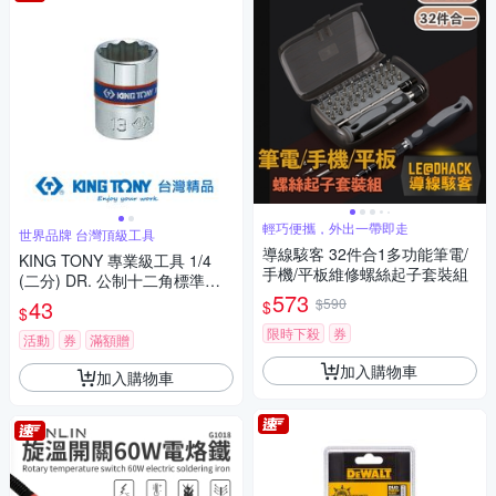
輕巧便攜，外出一帶即走
世界品牌 台灣頂級工具
導線駭客 32件合1多功能筆電/
KING TONY 專業級工具 1/4
手機/平板維修螺絲起子套裝組
(二分) DR. 公制十二角標準套
573
筒 (11/12/13/14mm) (2330M)
43
$590
$
$
限時下殺
券
活動
券
滿額贈
加入購物車
加入購物車