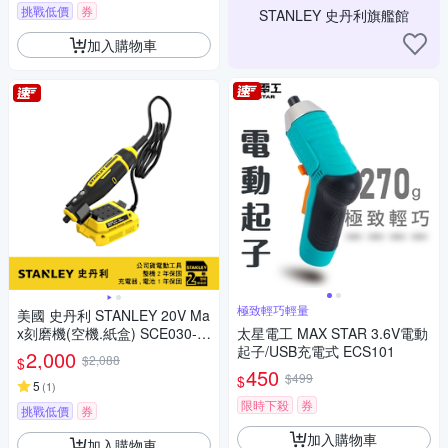
挑戰低價
券
STANLEY 史丹利旗艦館
加入購物車
極致輕巧輕量
美國 史丹利 STANLEY 20V Ma
x刻磨機(空機.紙盒) SCE030-K
太星電工 MAX STAR 3.6V電動
R
起子/USB充電式 ECS101
2,000
$2,088
$
450
$499
$
5
(
1
)
限時下殺
券
挑戰低價
券
加入購物車
加入購物車