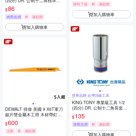
(四分) DR. 公制十二角標準套
限時下殺
券
滿額贈
筒 (16mm/17mm/18mm/19m
86
$
m) (4330M)
加入購物車
挑戰低價
券
滿額贈
加入購物車
世界品牌 台灣頂級工具
KING TONY 專業級工具 1/2
(四分) DR. 公制十二角長套筒
DEWALT 得偉 美國 9 X6T軍刀
(8mm/9mm/10mm/11mm/12m
鋸片雙金屬木工用 木材帶釘及
135
$
m/13mm/14mm) (4230M)
PVC快速切割(五片裝) (DT2349
600
$
挑戰低價
券
滿額贈
-QZ)
活動
券
滿額贈
加入購物車