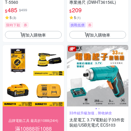
T-5560
專業捲尺 (DWHT36156L)
485
209
$499
$
$
5
5
(
3
)
(
1
)
限時下殺
券
挑戰低價
券
加入購物車
加入購物車
33件組升級加值，附收納盒
太星電工 3.7V電動起子33件套
品牌電動工具 最高折1088(24H)
裝組/USB充電式 ECS103
滿10888折1088