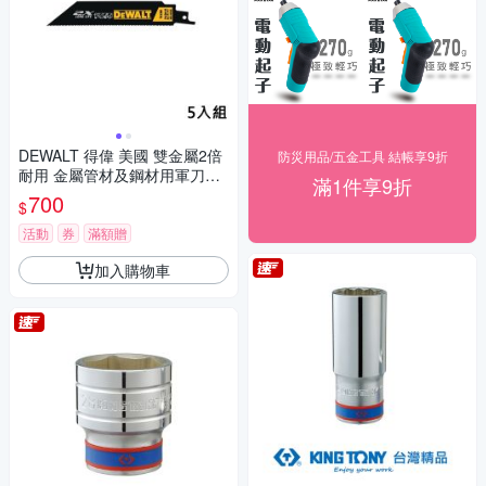
DEWALT 得偉 美國 雙金屬2倍
防災用品/五金工具 結帳享9折
耐用 金屬管材及鋼材用軍刀鋸
滿1件享9折
片152mm(5支入) (DWA4186)
700
$
活動
券
滿額贈
加入購物車