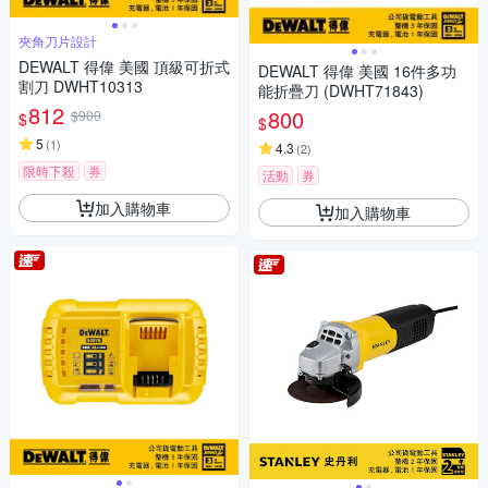
夾角刀片設計
DEWALT 得偉 美國 頂級可折式
DEWALT 得偉 美國 16件多功
割刀 DWHT10313
能折疊刀 (DWHT71843)
812
800
$900
$
$
5
(
1
)
4.3
(
2
)
限時下殺
券
活動
券
加入購物車
加入購物車