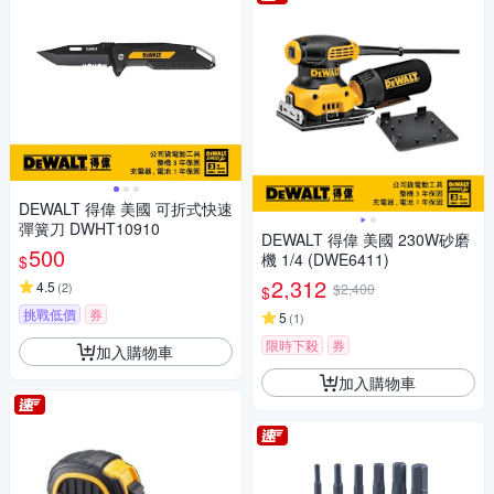
DEWALT 得偉 美國 可折式快速
彈簧刀 DWHT10910
DEWALT 得偉 美國 230W砂磨
500
機 1/4 (DWE6411)
$
2,312
4.5
(
2
)
$2,400
$
挑戰低價
券
5
(
1
)
限時下殺
券
加入購物車
加入購物車