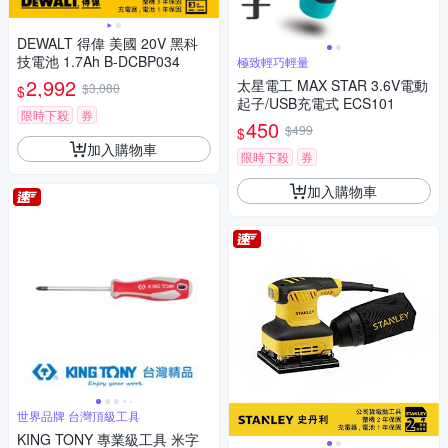
DEWALT 得偉 美國 20V 黑科
技電池 1.7Ah B-DCBP034
極致輕巧輕量
2,992
太星電工 MAX STAR 3.6V電動
$3,080
$
起子/USB充電式 ECS101
限時下殺
券
450
$499
$
加入購物車
限時下殺
券
加入購物車
世界品牌 台灣頂級工具
KING TONY 專業級工具 米字