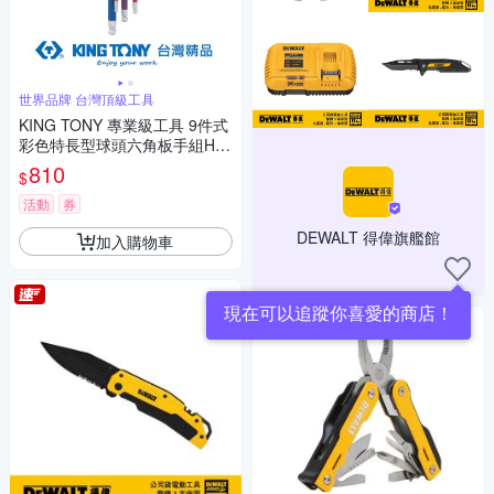
世界品牌 台灣頂級工具
KING TONY 專業級工具 9件式
彩色特長型球頭六角板手組H1.
5-H10 (KT20109MW)
810
$
活動
券
DEWALT 得偉旗艦館
加入購物車
現在可以追蹤你喜愛的商店！