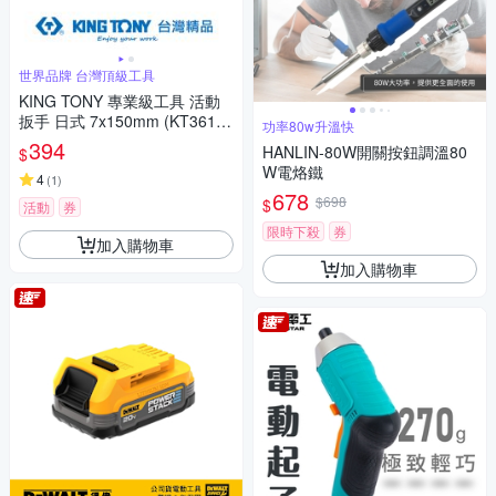
世界品牌 台灣頂級工具
KING TONY 專業級工具 活動
扳手 日式 7x150mm (KT3611-
功率80w升溫快
06R)
394
HANLIN-80W開關按鈕調溫80
$
W電烙鐵
4
(
1
)
678
$698
$
活動
券
限時下殺
券
加入購物車
加入購物車