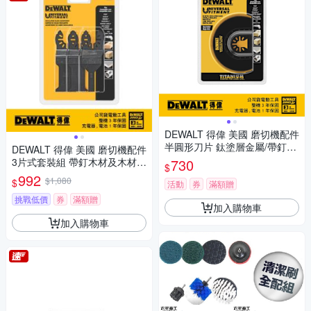
DEWALT 得偉 美國 磨切機配件
半圓形刀片 鈦塗層金屬/帶釘木
DEWALT 得偉 美國 磨切機配件
材/PVC用 (DWA4213)
3片式套裝組 帶釘木材及木材石
730
$
膏板及PVC切割 (DWA4215)
992
$1,080
$
活動
券
滿額贈
挑戰低價
券
滿額贈
加入購物車
加入購物車