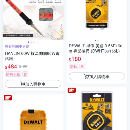
DEWALT 得偉 美國 3.5M*16m
帶有開關更方便
m 專業捲尺 (DWHT36155L)
HANLIN-60W 旋溫開關60W電
180
烙鐵
$
484
$498
活動
券
$
限時下殺
券
加入購物車
加入購物車