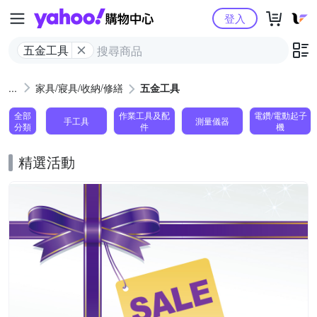
Yahoo購物中心
登入
五金工具
家具/寢具/收納/修繕
五金工具
全部
作業工具及配
電鑽/電動起子
手工具
測量儀器
分類
件
機
精選活動