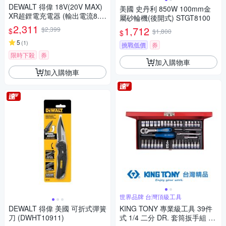
DEWALT 得偉 18V(20V MAX)
美國 史丹利 850W 100mm金
XR超鋰電充電器 (輸出電流8.0
屬砂輪機(後開式) STGT8100
A) (DCB118)
2,311
1,712
$2,399
$
$1,800
$
5
(
1
)
挑戰低價
券
限時下殺
券
加入購物車
加入購物車
世界品牌 台灣頂級工具
DEWALT 得偉 美國 可折式彈簧
KING TONY 專業級工具 39件
刀 (DWHT10911)
式 1/4 二分 DR. 套筒扳手組 (K