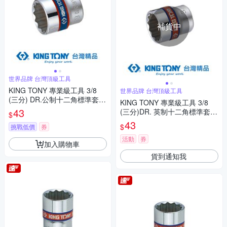
補貨中
世界品牌 台灣頂級工具
KING TONY 專業級工具 3/8
世界品牌 台灣頂級工具
(三分) DR.公制十二角標準套筒
KING TONY 專業級工具 3/8
(6/7/8/9/10/11/12mm) (3330
43
(三分)DR. 英制十二角標準套筒
$
M)
1/4inch (333008S)
43
$
挑戰低價
券
活動
券
加入購物車
貨到通知我