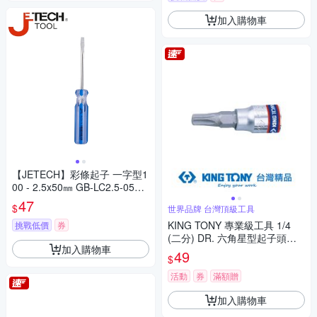
加入購物車
【JETECH】彩條起子 一字型1
00 - 2.5x50㎜ GB-LC2.5-050
(-)
47
$
世界品牌 台灣頂級工具
KING TONY 專業級工具 1/4
挑戰低價
券
(二分) DR. 六角星型起子頭套
加入購物車
筒 T30 (203330)
49
$
活動
券
滿額贈
加入購物車