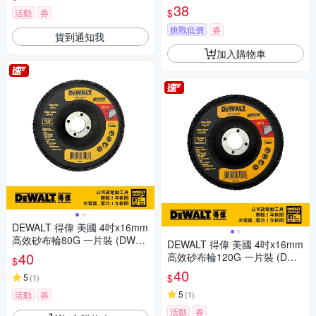
(9/10mm) (2330M)
38
$
活動
券
挑戰低價
券
貨到通知我
加入購物車
DEWALT 得偉 美國 4吋x16mm
高效砂布輪80G 一片裝 (DWA4
DEWALT 得偉 美國 4吋x16mm
1680FA)
40
高效砂布輪120G 一片裝 (DWA
$
416120FA)
40
$
5
(
1
)
5
活動
券
(
1
)
活動
券