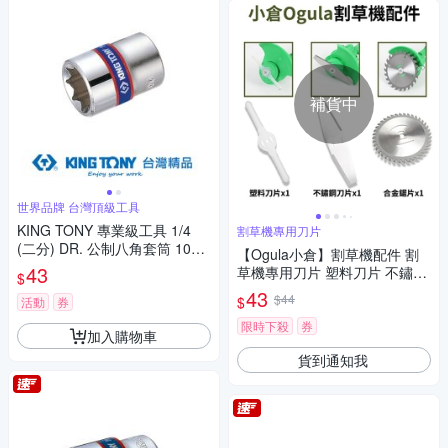
補貨中
世界品牌 台灣頂級工具
KING TONY 專業級工具 1/4
割草機專用刀片
(二分) DR. 公制八角套筒 10m
【Ogula小倉】割草機配件 割
m (231010M)
43
草機專用刀片 塑料刀片 不鏽鋼
$
金屬刀片 專用圓形鋸片
43
$44
$
活動
券
限時下殺
券
加入購物車
貨到通知我