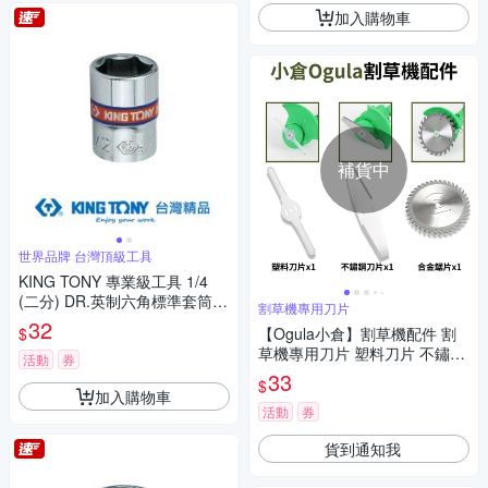
加入購物車
補貨中
世界品牌 台灣頂級工具
KING TONY 專業級工具 1/4
(二分) DR.英制六角標準套筒 1/
割草機專用刀片
4inch (233508S)
32
$
【Ogula小倉】割草機配件 割
草機專用刀片 塑料刀片 不鏽鋼
活動
券
金屬刀片 專用圓形鋸片
33
$
加入購物車
活動
券
貨到通知我