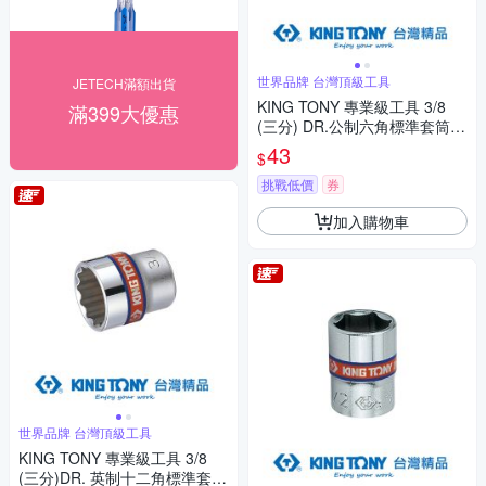
世界品牌 台灣頂級工具
JETECH滿額出貨
KING TONY 專業級工具 3/8
滿399大優惠
(三分) DR.公制六角標準套筒
(6/7/8/9/10/11/12mm) (3335
43
$
M)
挑戰低價
券
加入購物車
世界品牌 台灣頂級工具
KING TONY 專業級工具 3/8
(三分)DR. 英制十二角標準套筒