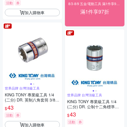
活動
券
8/3-8/9 五金/電動工具 滿1件享97折！
滿1件享97折
加入購物車
世界品牌 台灣頂級工具
KING TONY 專業級工具 1/4
世界品牌 台灣頂級工具
(二分) DR. 英制八角套筒 3/8in
KING TONY 專業級工具 1/4
ch (231012S)
43
(二分) DR. 公制十二角標準套
$
筒 (11/12/13/14mm) (2330M)
43
$
活動
券
活動
券
加入購物車