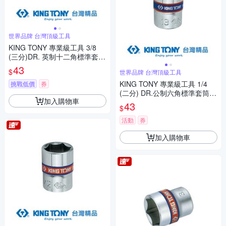
世界品牌 台灣頂級工具
KING TONY 專業級工具 3/8
(三分)DR. 英制十二角標準套筒
11/32inch (333011S)
43
$
世界品牌 台灣頂級工具
KING TONY 專業級工具 1/4
挑戰低價
券
(二分) DR.公制六角標準套筒
加入購物車
(11/12/13/14mm) (2335M)
43
$
活動
券
加入購物車