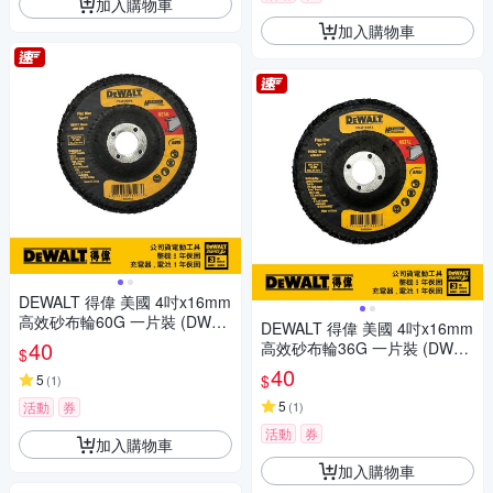
加入購物車
加入購物車
DEWALT 得偉 美國 4吋x16mm
高效砂布輪60G 一片裝 (DWA4
DEWALT 得偉 美國 4吋x16mm
1660FA)
40
高效砂布輪36G 一片裝 (DWA4
$
1636FA)
40
$
5
(
1
)
5
活動
券
(
1
)
活動
券
加入購物車
加入購物車