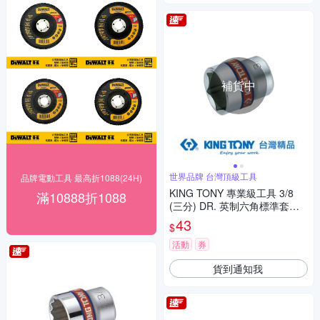
補貨中
世界品牌 台灣頂級工具
品牌電動工具 最高折1088(24H)
KING TONY 專業級工具 3/8
滿10888折1088
(三分) DR. 英制六角標準套筒
1/4inch (333508S)
43
$
活動
券
貨到通知我