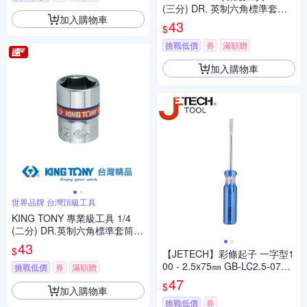
(三分) DR. 英制六角標準套筒 1
加入購物車
5/32inch (333515S)
43
$
挑戰低價
券
滿額贈
加入購物車
世界品牌 台灣頂級工具
KING TONY 專業級工具 1/4
(二分) DR.英制六角標準套筒 9/
16inch (233518S)
43
$
【JETECH】彩條起子 一字型1
00 - 2.5x75㎜ GB-LC2.5-075
挑戰低價
券
滿額贈
(-)
47
$
加入購物車
挑戰低價
券