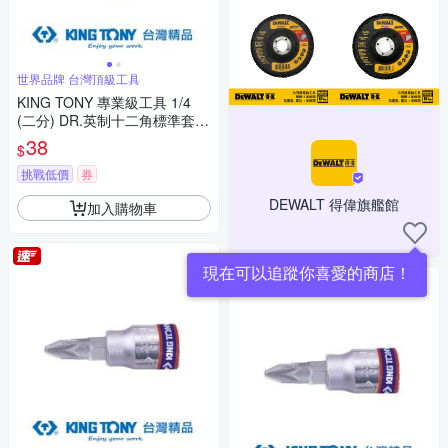
世界品牌 台灣頂級工具
KING TONY 專業級工具 1/4
(二分) DR.英制十二角標準套筒
11/32inch (233011S)
38
$
挑戰低價
券
DEWALT 得偉旗艦館
加入購物車
現在可以追蹤你喜愛的商店！