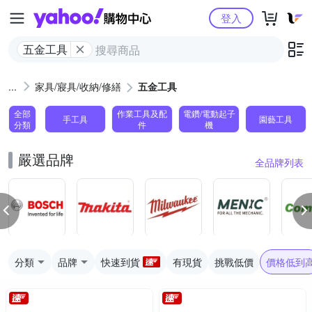
Yahoo購物中心
登入
五金工具
家具/寢具/收納/修繕
五金工具
全部
作業工具及配
電鑽/電動起子
手工具
園藝工具
分類
件
機
嚴選品牌
全品牌列表
分類
品牌
快速到貨
有現貨
挑戰低價
價格低到