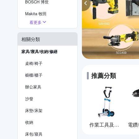
BOSCH 博世
Makita 牧田
看更多
Milwaukee 美沃奇
DEWALT 得偉
相關分類
STANLEY 史丹利
家具/寢具/收納/修繕
風霸 空壓機
桌椅/椅子
Ogula小倉
推薦分類
櫥櫃/櫃子
辦公家具
沙發
床墊/床架
收納
作業工具及配件
床包/寢具