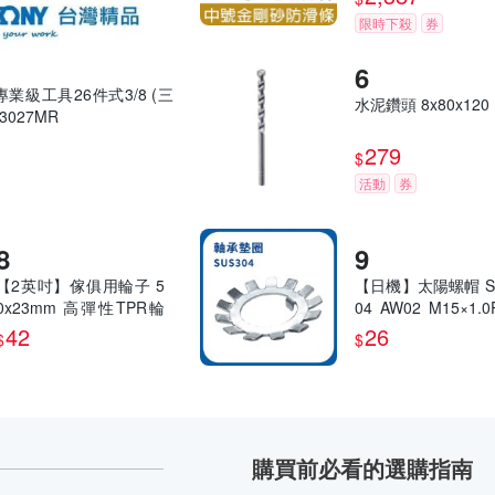
限時下殺
券
 專業級工具26件式3/8 (三
水泥鑽頭 8x80x120
3027MR
279
$
活動
券
【2英吋】傢俱用輪子 5
【日機】太陽螺帽 S
0x23mm 高彈性TPR輪
04 AW02 M15×1.
(含軸承)-內孔8mm
承墊片 太陽墊片 
42
26
$
$
圈 太陽華司
購買前必看的選購指南