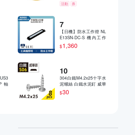
活動
券
【日機】防水工作燈 NL
E13SN-DC-S 機內工作
燈 工具機照明 工業機械
1,360
$
室內皆適用
US3
304白鐵M4.2x25十字水
0P 軸
泥螺絲 白鐵水泥釘 威華
軸承墊
頭不對稱牙 高張力螺絲
30
$