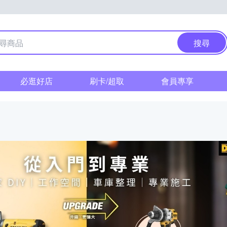
搜尋
必逛好店
刷卡/超取
會員專享