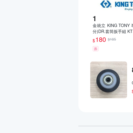
金統立 KING TONY
分)DR.套筒扳手組 KT
180
$185
$
券