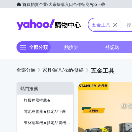
首頁
拍賣
企業/大宗採購入口
合作招商
App下載
Yahoo購物中心
五金工具
全部分類
點換券
登記送
五金工具
家具/寢具/收納/修繕
熱門推薦
打掃神器推薦🔥
電池充電器🔥指定品下殺
東林割草機🔥指定品農機補助