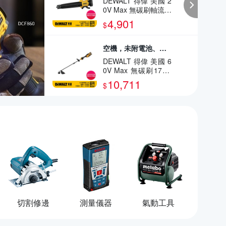
DEWALT 得偉 美國 2
0V Max 無碳刷軸流式
吹風槍 (空機) (DCBL
4,901
$
722B)
空機，未附電池、充電器、打草繩
DEWALT 得偉 美國 6
0V Max 無碳刷17 可
換頭割草機 (空機) (D
10,711
$
CST972N)
切割修邊
測量儀器
氣動工具