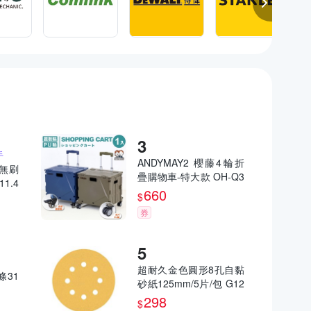
手
ANDYMAY2 櫻藤4輪折
 無刷
疊購物車-特大款 OH-Q3
1.4
11-A【手推車 買菜車 推
660
$
車 收納車】
券
超耐久金色圓形8孔自黏
條31
砂紙125mm/5片/包 G12
0
298
$