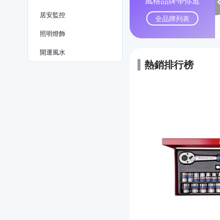
風格品牌帶你逛
居安監控
全品牌列表
照明燈飾
開運風水
熱銷排行榜