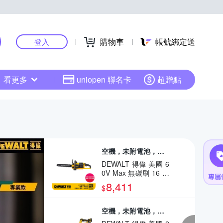
購物車
帳號綁定送
登入
看更多
uniopen 聯名卡
超贈點
空機，未附電池，未附充電器，需另外購買
DEWALT 得偉 美國 6
0V Max 無碳刷 16 鏈
鋸機 (空機) (DCCS67
8,411
$
0N)
空機，未附電池，未附充電器