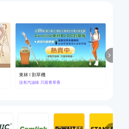
風霸空壓機｜加贈風管噴槍
Makit
打氣超快速｜限時搶購中
指定商品