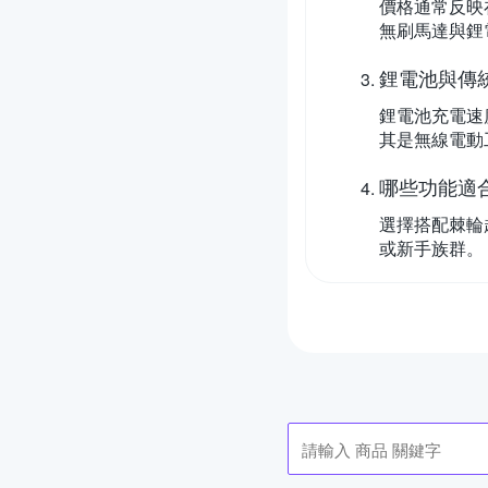
價格通常反映
無刷馬達與鋰
鋰電池與傳
鋰電池充電速
其是無線電動
哪些功能適
選擇搭配棘輪
或新手族群。