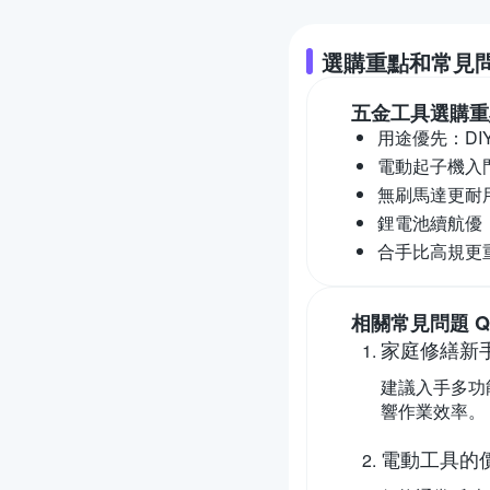
選購重點和常見
五金工具
選購重
用途優先：
D
電動起子機入
無刷馬達更耐
鋰電池續航優
合手比高規更
相關常見問題 Q
家庭修繕新
建議入手多功
響作業效率。
電動工具的