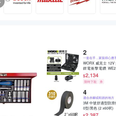
一套在手，家裝得心應
WORX 威克士 12V
鋰電衝擊電鑽 WE21
三功合一沖擊鑽
2,134
$
限時下殺
券
適合赤腳或鞋踏的地方
3M 中號舒適型防滑
0型/黑色 (2 x60呎)
2,387
$