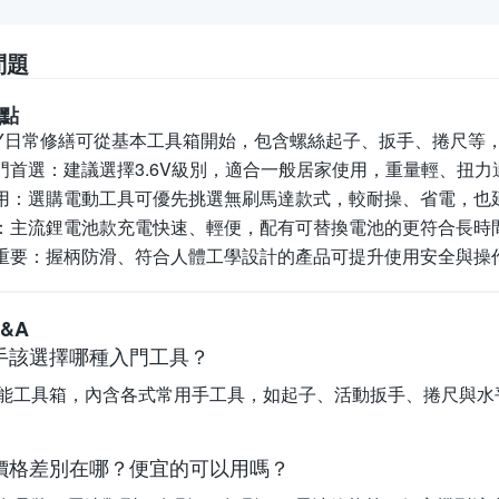
問題
點
IY日常修繕可從基本工具箱開始，包含螺絲起子、扳手、捲尺等
門首選：
建議選擇3.6V級別，適合一般居家使用，重量輕、扭力
用：
選購電動工具可優先挑選無刷馬達款式，較耐操、省電，也
：
主流鋰電池款充電快速、輕便，配有可替換電池的更符合長時
重要：
握柄防滑、符合人體工學設計的產品可提升使用安全與操
&A
手該選擇哪種入門工具？
能工具箱，內含各式常用手工具，如起子、活動扳手、捲尺與水
價格差別在哪？便宜的可以用嗎？