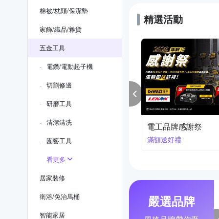
棉被/枕頭/保潔墊
精選活動
家飾/織品/雜貨
五金工具
電鑽/電動起子機
切割修邊
研磨工具
清潔清洗
 l 割草機
FJ品牌
汽油味 只留青草香
家電/五金 多樣首選
園藝工具
看更多
居家裝修
衛浴/免治馬桶
嚴選品牌
智能家居