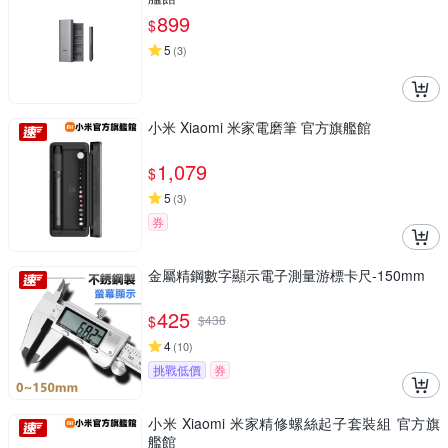
899
$
5
(
3
)
小米 Xiaomi 米家電磨筆 官方旗艦館
1,079
$
5
(
3
)
券
金屬精鋼數字顯示電子測量游標卡尺-150mm
425
$
$
438
4
(
10
)
挑戰低價
券
小米 Xiaomi 米家精修螺絲起子套裝組 官方旗
艦館