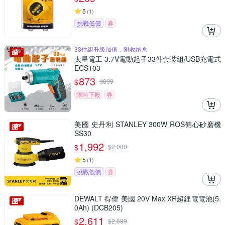
5
(
1
)
挑戰低價
券
33件組升級加值，附收納盒
太星電工 3.7V電動起子33件套裝組/USB充電式
ECS103
873
$
$
899
限時下殺
券
美國 史丹利 STANLEY 300W ROS偏心砂磨機
SS30
1,992
$
$
2,080
5
(
1
)
挑戰低價
券
DEWALT 得偉 美國 20V Max XR超鋰電電池(5.
0Ah) (DCB205)
2,611
$
$
2,699