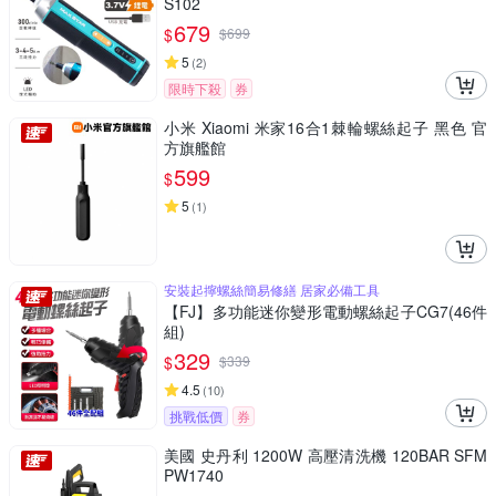
S102
679
$
$
699
5
(
2
)
限時下殺
券
小米 Xiaomi 米家16合1棘輪螺絲起子 黑色 官
方旗艦館
599
$
5
(
1
)
安裝起擰螺絲簡易修繕 居家必備工具
【FJ】多功能迷你變形電動螺絲起子CG7(46件
組)
329
$
$
339
4.5
(
10
)
挑戰低價
券
美國 史丹利 1200W 高壓清洗機 120BAR SFM
PW1740