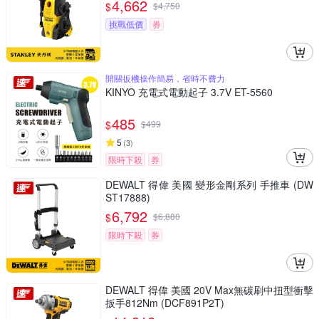
4,662
$
$
4,750
挑戰低價
券
開關扳機操作簡易，省時不費力
KINYO 充電式電動起子 3.7V ET-5560
485
$
$
499
5
(
3
)
限時下殺
券
DEWALT 得偉 美國 變形金剛系列 手推車 (DW
ST17888)
6,792
$
$
6,880
限時下殺
券
DEWALT 得偉 美國 20V Max無碳刷中扭型衝擊
扳手812Nm (DCF891P2T)