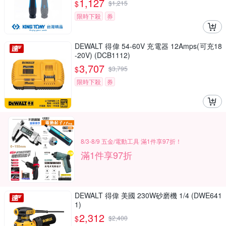
1,127
$
$
1,215
限時下殺
券
DEWALT 得偉 54-60V 充電器 12Amps(可充18
-20V) (DCB1112)
3,707
$
$
3,795
限時下殺
券
8/3-8/9 五金/電動工具 滿1件享97折！
滿1件享97折
DEWALT 得偉 美國 230W砂磨機 1/4 (DWE641
1)
2,312
$
$
2,400