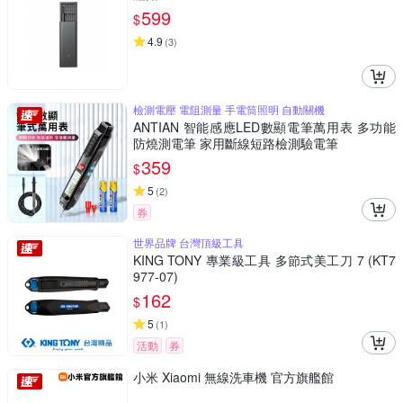
599
$
4.9
(
3
)
檢測電壓 電阻測量 手電筒照明 自動關機
ANTIAN 智能感應LED數顯電筆萬用表 多功能
防燒測電筆 家用斷線短路檢測驗電筆
359
$
5
(
2
)
券
世界品牌 台灣頂級工具
KING TONY 專業級工具 多節式美工刀 7 (KT7
977-07)
162
$
5
(
1
)
活動
券
小米 Xiaomi 無線洗車機 官方旗艦館