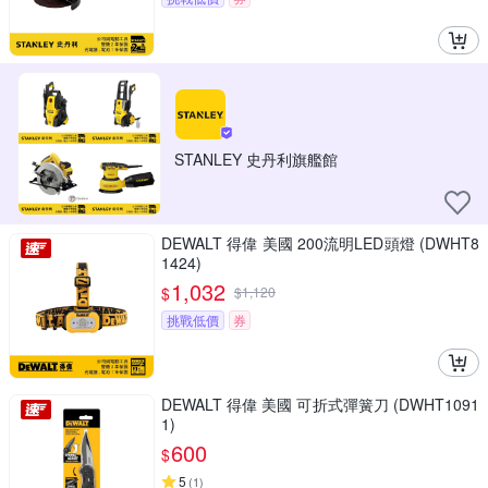
STANLEY 史丹利旗艦館
DEWALT 得偉 美國 200流明LED頭燈 (DWHT8
1424)
1,032
$
$
1,120
挑戰低價
券
DEWALT 得偉 美國 可折式彈簧刀 (DWHT1091
1)
600
$
5
(
1
)