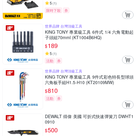
5
(
1
)
限時下殺
券
世界品牌 台灣頂級工具
KING TONY 專業級工具 6件式 1/4 六角電動起
子頭組70mml (KT1004B6HQ)
189
$
5
(
1
)
活動
券
世界品牌 台灣頂級工具
KING TONY 專業級工具 9件式彩色特長型球頭
六角板手組H1.5-H10 (KT20109MW)
810
$
活動
券
DEWALT 得偉 美國 可折式快速彈簧刀 DWHT1
0910
500
$