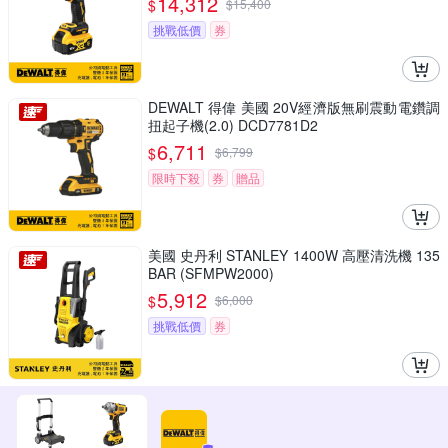
14,312
$
$
15,400
挑戰低價
券
DEWALT 得偉 美國 20V經濟版無刷震動電鑽調
扭起子機(2.0) DCD7781D2
6,711
$
$
6,799
限時下殺
券
贈品
美國 史丹利 STANLEY 1400W 高壓清洗機 135
BAR (SFMPW2000)
5,912
$
$
6,000
挑戰低價
券