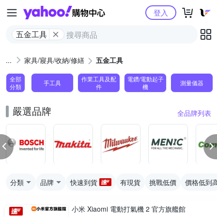
Yahoo購物中心
登入
五金工具
家具/寢具/收納/修繕
五金工具
全部
作業工具及配
電鑽/電動起子
手工具
測量儀器
分類
件
機
嚴選品牌
全品牌列表
分類
品牌
快速到貨
有現貨
挑戰低價
價格低到
小米 Xiaomi 電動打氣機 2 官方旗艦館