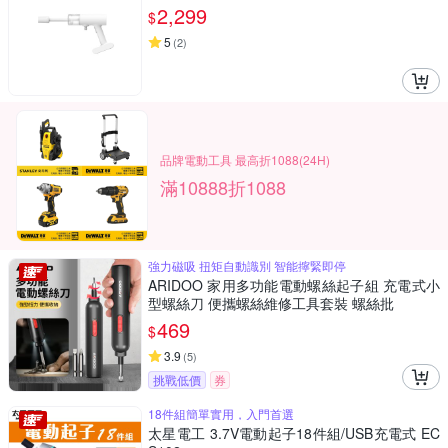
2,299
$
5
(
2
)
品牌電動工具 最高折1088(24H)
滿10888折1088
強力磁吸 扭矩自動識別 智能擰緊即停
ARIDOO 家用多功能電動螺絲起子組 充電式小
型螺絲刀 便攜螺絲維修工具套裝 螺絲批
469
$
3.9
(
5
)
挑戰低價
券
18件組簡單實用，入門首選
太星電工 3.7V電動起子18件組/USB充電式 EC