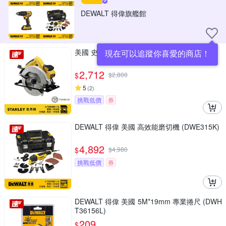
DEWALT 得偉旗艦館
美國 史丹利 STANLEY 1600W 圓鋸機 SC16
現在可以追蹤你喜愛的商店！
2,712
$
$
2,800
5
(
2
)
挑戰低價
券
DEWALT 得偉 美國 高效能磨切機 (DWE315K)
4,892
$
$
4,980
挑戰低價
券
DEWALT 得偉 美國 5M*19mm 專業捲尺 (DWH
T36156L)
209
$