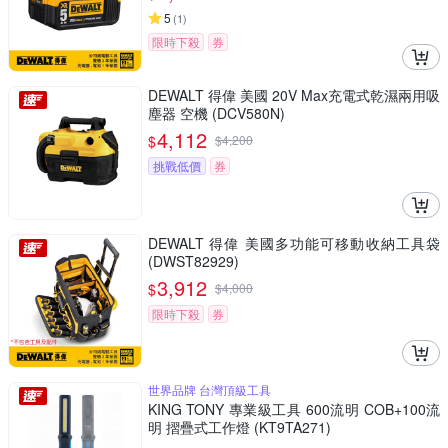
5
(
1
)
限時下殺
券
DEWALT 得偉 美國 20V Max充電式乾濕兩用吸
塵器 空機 (DCV580N)
4,112
$
$
4,200
挑戰低價
券
DEWALT 得偉 美國多功能可移動收納工具袋
(DWST82929)
3,912
$
$
4,000
限時下殺
券
世界品牌 台灣頂級工具
KING TONY 專業級工具 600流明 COB+100流
明 摺疊式工作燈 (KT9TA271)