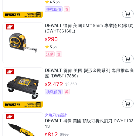
4.5
(
2
)
挑戰低價
券
DEWALT 得偉 美國 5M*19mm 專業捲尺(橡膠)
(DWHT36160L)
290
$
5
(
2
)
活動
券
DEWALT 得偉 美國 變形金剛系列 專用推車底
座 (DWST17889)
2,472
$
$
2,560
挑戰低價
券
夾角刀片設計
DEWALT 得偉 美國 頂級可折式割刀 DWHT103
13
812
$
$
900