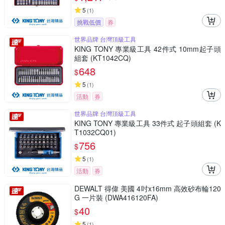
5
(
1
)
挑戰低價
券
世界品牌 台灣頂級工具
KING TONY 專業級工具 42件式 10mm起子頭
組套 (KT1042CQ)
648
$
5
(
1
)
活動
券
世界品牌 台灣頂級工具
KING TONY 專業級工具 33件式 起子頭組套 (K
T1032CQ01)
756
$
5
(
1
)
活動
券
DEWALT 得偉 美國 4吋x16mm 高效砂布輪120
G 一片裝 (DWA416120FA)
40
$
5
(
1
)