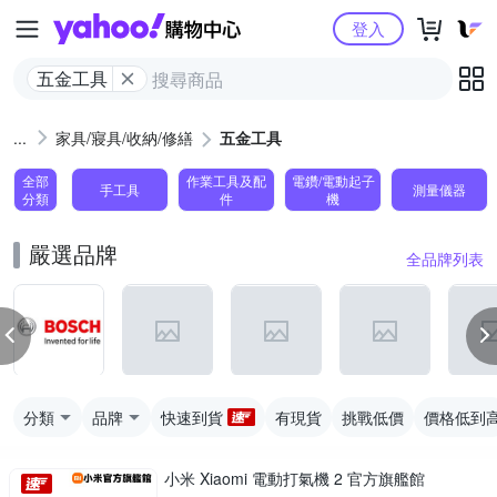
Yahoo購物中心
登入
五金工具
家具/寢具/收納/修繕
五金工具
全部
作業工具及配
電鑽/電動起子
手工具
測量儀器
分類
件
機
嚴選品牌
全品牌列表
分類
品牌
快速到貨
有現貨
挑戰低價
價格低到
小米 Xiaomi 電動打氣機 2 官方旗艦館