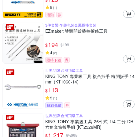
5
(
1
)
活動
券
3件套帶PP袋包裝金屬撬棒套裝
EZmakeit 雙頭開殼撬棒拆修工具
194
$
$
199
4
(
2
)
限時下殺
券
世界品牌 台灣頂級工具
KING TONY 專業級工具 複合扳手 梅開扳手 14
mm (KT1060-14)
113
$
5
(
1
)
挑戰低價
券
世界品牌 台灣頂級工具
KING TONY 專業級工具 26件式 1/4 二分 DR.
六角套筒扳手組 (KT2526MR)
1,217
$
$
1,305