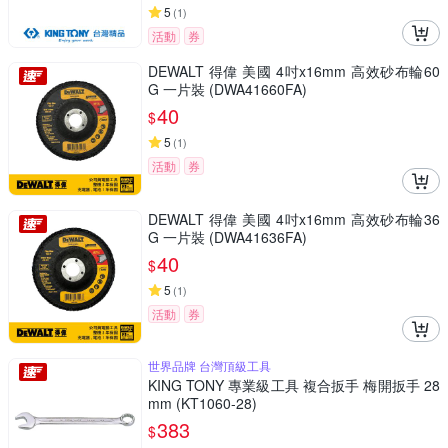
5
(
1
)
活動
券
DEWALT 得偉 美國 4吋x16mm 高效砂布輪60
G 一片裝 (DWA41660FA)
40
$
5
(
1
)
活動
券
DEWALT 得偉 美國 4吋x16mm 高效砂布輪36
G 一片裝 (DWA41636FA)
40
$
5
(
1
)
活動
券
世界品牌 台灣頂級工具
KING TONY 專業級工具 複合扳手 梅開扳手 28
mm (KT1060-28)
383
$