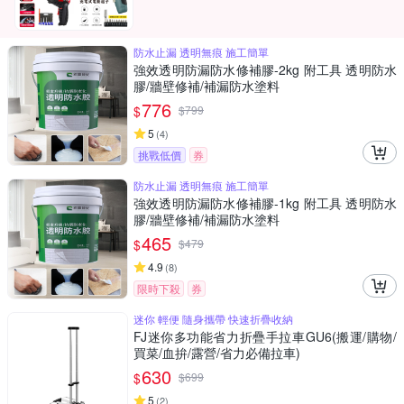
防水止漏 透明無痕 施工簡單
強效透明防漏防水修補膠-2kg 附工具 透明防水
膠/牆壁修補/補漏防水塗料
776
$
$
799
5
(
4
)
挑戰低價
券
防水止漏 透明無痕 施工簡單
強效透明防漏防水修補膠-1kg 附工具 透明防水
膠/牆壁修補/補漏防水塗料
465
$
$
479
4.9
(
8
)
限時下殺
券
迷你 輕便 隨身攜帶 快速折疊收納
FJ迷你多功能省力折疊手拉車GU6(搬運/購物/
買菜/血拚/露營/省力必備拉車)
630
$
$
699
5
(
2
)