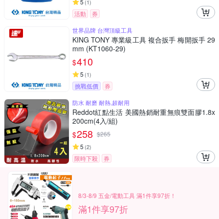
5
(
1
)
活動
券
世界品牌 台灣頂級工具
KING TONY 專業級工具 複合扳手 梅開扳手 29
mm (KT1060-29)
410
$
5
(
1
)
挑戰低價
券
防水 耐磨 耐熱,超耐用
Reddot紅點生活 美國熱銷耐重無痕雙面膠1.8x
200cm(4入/組)
258
$
$
265
5
(
2
)
限時下殺
券
8/3-8/9 五金/電動工具 滿1件享97折！
滿1件享97折