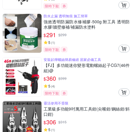
限時下殺
券
防水止漏 透明無痕 施工簡單
強效透明防漏防水修補膠-500g 附工具 透明防
水膠/牆壁修補/補漏防水塗料
291
$
$
299
5
(
1
)
限時下殺
券
安裝起擰螺絲簡易修繕 居家必備工具
【FJ】多功能迷你變形電動螺絲起子CG7(46件
組)@
360
$
$
399
5
(
4
)
限時下殺
券
靈活使用不受限
工業級多功能9吋萬用工具鉗(尖嘴鉗/鋼絲鉗/斜
口鉗)
306
$
$
315
5
(
1
)