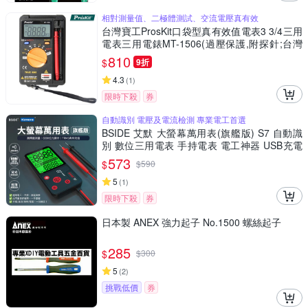
相對測量值、二極體測試、交流電壓真有效
台灣寶工ProsKit口袋型真有效值電表3 3/4三用
電表三用電錶MT-1506(過壓保護,附探針;台灣
公司貨,享1年保固)迷你電表攜帶型電錶 量交流
810
$
9折
電壓二極體電阻電容
4.3
(
1
)
限時下殺
券
自動識別 電壓及電流檢測 專業電工首選
BSIDE 艾默 大螢幕萬用表(旗艦版) S7 自動識
別 數位三用電表 手持電表 電工神器 USB充電
萬用表 非接觸測電壓 火線辨識 居家水電維修工
573
$
$
590
具
5
(
1
)
限時下殺
券
日本製 ANEX 強力起子 No.1500 螺絲起子
285
$
$
300
5
(
2
)
挑戰低價
券