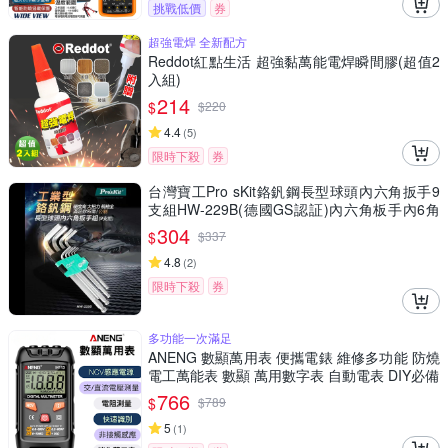
挑戰低價
券
超強電焊 全新配方
Reddot紅點生活 超強黏萬能電焊瞬間膠(超值2
入組)
214
$
$
220
4.4
(
5
)
限時下殺
券
台灣寶工Pro sKit鉻釩鋼長型球頭內六角扳手9
支組HW-229B(德國GS認証)內六角板手內6角
板手球頭扳手
304
$
$
337
4.8
(
2
)
限時下殺
券
多功能一次滿足
ANENG 數顯萬用表 便攜電錶 維修多功能 防燒
電工萬能表 數顯 萬用數字表 自動電表 DIY必備
766
$
$
789
5
(
1
)