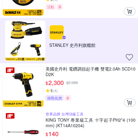
活動
券
STANLEY 史丹利旗艦館
美國史丹利 電鑽調扭起子機 雙電2.0Ah SCD10
D2K
2,300
$
$
2,388
5
(
1
)
挑戰低價
券
世界品牌 台灣頂級工具
KING TONY 專業級工具 十字起子PH2*4 (100
mm) (KT14A10204)
140
$