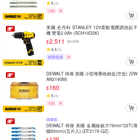
5
(
1
)
活動
券
美國 史丹利 STANLEY 12V震動電鑽調扭起子
機 雙電2.0Ah (SCH10D2K)
2,511
$
$
2,599
4.3
(
1
)
挑戰低價
券
DEWALT 得偉 美國 小型堆疊收納盒(空盒) (DW
AN2190M)
160
$
5
(
1
)
活動
券
德國製
DEWALT 得偉 美國 金屬線鋸片76mm*22T(薄
鐵50mm)(五片入) (DT2170-QZ)
125
$