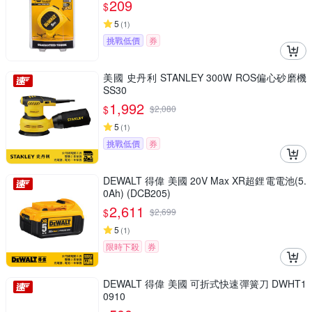
209
$
5
(
1
)
挑戰低價
券
美國 史丹利 STANLEY 300W ROS偏心砂磨機
SS30
1,992
$
$
2,080
5
(
1
)
挑戰低價
券
DEWALT 得偉 美國 20V Max XR超鋰電電池(5.
0Ah) (DCB205)
2,611
$
$
2,699
5
(
1
)
限時下殺
券
DEWALT 得偉 美國 可折式快速彈簧刀 DWHT1
0910