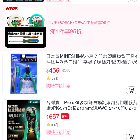
牧田xBOSCHxDEWALT 結帳享95折
滿1件享95折
日本製MINESHIMA小島入門款塑膠模型工具4
件組A-2(斜口鉗/一字起子螺絲刀/銼刀/鑷子)尺
寸較小ミネシマhobby tool
456
$
$
506
5
(
1
)
限時下殺
券
台灣寶工Pro sKit多功能自動剝線鉗剪切壓接剪
鉗8PK-371D(長210mm;適AWG 24-10即0.2~6.
0mm)
657
$
9折
5
(
2
)
限時下殺
券