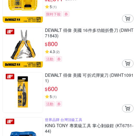
5
(
1
)
限時下殺
券
DEWALT 得偉 美國 16件多功能折疊刀 (DWHT
71843)
800
$
4.3
(
2
)
活動
券
DEWALT 得偉 美國 可折式彈簧刀 (DWHT1091
1)
600
$
5
(
1
)
活動
券
世界品牌 台灣頂級工具
KING TONY 專業級工具 掌心剝線鉗 (KT6751-
44)