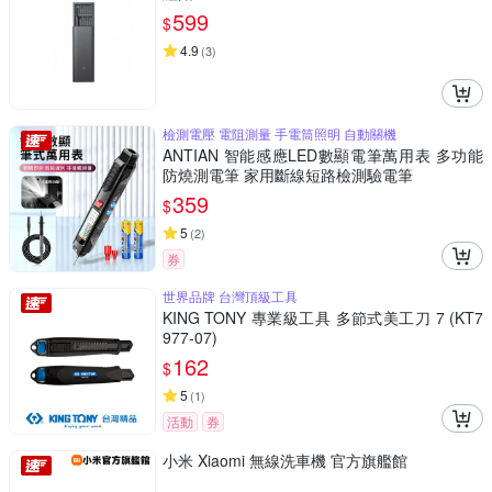
599
$
4.9
(
3
)
檢測電壓 電阻測量 手電筒照明 自動關機
ANTIAN 智能感應LED數顯電筆萬用表 多功能
防燒測電筆 家用斷線短路檢測驗電筆
359
$
5
(
2
)
券
世界品牌 台灣頂級工具
KING TONY 專業級工具 多節式美工刀 7 (KT7
977-07)
162
$
5
(
1
)
活動
券
小米 Xiaomi 無線洗車機 官方旗艦館