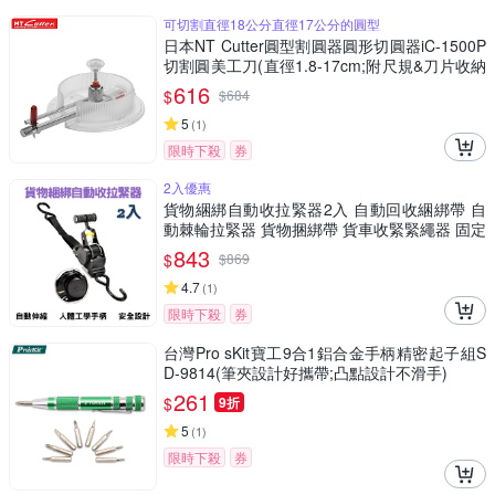
可切割直徑18公分直徑17公分的圓型
日本NT Cutter圓型割圓器圓形切圓器iC-1500P
切割圓美工刀(直徑1.8-17cm;附尺規&刀片收納
盒)圓切割刀切圓器
616
$
$
684
5
(
1
)
限時下殺
券
2入優惠
貨物綑綁自動收拉緊器2入 自動回收綑綁帶 自
動棘輪拉緊器 貨物捆綁帶 貨車收緊緊繩器 固定
器 收緊器 貨物綁帶
843
$
$
869
4.7
(
1
)
限時下殺
券
台灣Pro sKit寶工9合1鋁合金手柄精密起子組S
D-9814(筆夾設計好攜帶;凸點設計不滑手)
261
$
9折
5
(
1
)
限時下殺
券