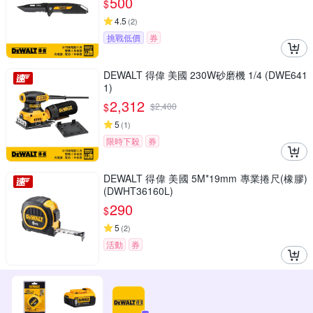
500
$
4.5
(
2
)
挑戰低價
券
DEWALT 得偉 美國 230W砂磨機 1/4 (DWE641
1)
2,312
$
$
2,400
5
(
1
)
限時下殺
券
DEWALT 得偉 美國 5M*19mm 專業捲尺(橡膠)
(DWHT36160L)
290
$
5
(
2
)
活動
券