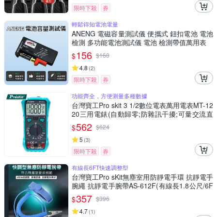
限時下殺
券
輕鬆得知電池電量
ANENG 電磁容量測試儀 便攜式 鈕扣電池 電池
檢測 多功能電池測試儀 電池 檢測帶值萬用表
156
$
$
160
4.8
(
2
)
限時下殺
券
功能齊全，方便測量多種數據
台灣寶工Pro skit 3 1/2數位電表萬用電表MT-12
20三用電錶(自動歸零;防雜訊干擾;可量交流直
流電壓2mA電流電阻電晶體二極體NCV;雙保險
562
$
$
624
絲;全檔位保護)
5
(
3
)
限時下殺
券
有線長6FT快速調整型
台灣寶工Pro sKit無塵室用防靜電手環 抗靜電手
腕繩 抗靜電手腕帶AS-612F(有線長1.8公尺/6F
T;快速調整型)
357
$
$
396
4.7
(
1
)