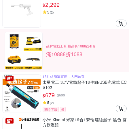
2,299
$
5
(
2
)
品牌電動工具 最高折1088(24H)
滿10888折1088
18件組簡單實用，入門首選
太星電工 3.7V電動起子18件組/USB充電式 EC
S102
679
$
$
699
5
(
2
)
限時下殺
券
小米 Xiaomi 米家16合1棘輪螺絲起子 黑色 官
方旗艦館