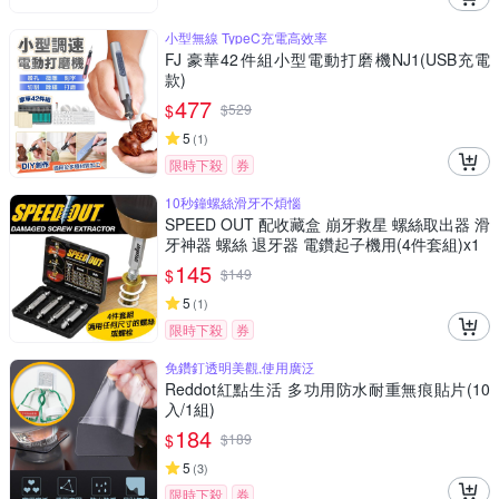
小型無線 TypeC充電高效率
FJ 豪華42件組小型電動打磨機NJ1(USB充電
款)
477
$
$
529
5
(
1
)
限時下殺
券
10秒鐘螺絲滑牙不煩惱
SPEED OUT 配收藏盒 崩牙救星 螺絲取出器 滑
牙神器 螺絲 退牙器 電鑽起子機用(4件套組)x1
145
$
$
149
5
(
1
)
限時下殺
券
免鑽釘透明美觀,使用廣泛
Reddot紅點生活 多功用防水耐重無痕貼片(10
入/1組)
184
$
$
189
5
(
3
)
限時下殺
券