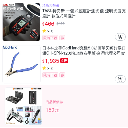
清晰大螢幕
TASI-特安斯 一體式照度計測光儀 流明光度亮
度計 數位式照度計
466
$
$
480
5
(
1
)
限時下殺
券
日本神之手GodHand究極5.0超薄單刃剪鉗湯口
鉗GH-SPN-120斜口鉗(右手版)台灣代理公司貨
1,935
$
9折
5
(
2
)
限時下殺
券
商品折價券
150元