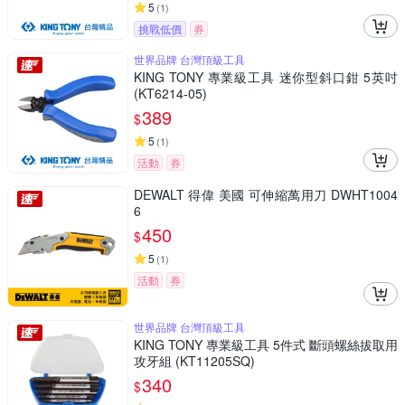
5
(
1
)
挑戰低價
券
世界品牌 台灣頂級工具
KING TONY 專業級工具 迷你型斜口鉗 5英吋
(KT6214-05)
389
$
5
(
1
)
活動
券
DEWALT 得偉 美國 可伸縮萬用刀 DWHT1004
6
450
$
5
(
1
)
活動
券
世界品牌 台灣頂級工具
KING TONY 專業級工具 5件式 斷頭螺絲拔取用
攻牙組 (KT11205SQ)
340
$