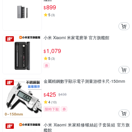
899
$
5
(
3
)
小米 Xiaomi 米家電磨筆 官方旗艦館
1,079
$
5
(
3
)
券
金屬精鋼數字顯示電子測量游標卡尺-150mm
425
$
$
438
4
(
10
)
限時下殺
券
小米 Xiaomi 米家精修螺絲起子套裝組 官方旗
艦館