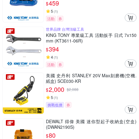
459
$
5
(
1
)
活動
券
世界品牌 台灣頂級工具
KING TONY 專業級工具 活動扳手 日式 7x150
mm (KT3611-06R)
394
$
4
(
1
)
活動
券
美國 史丹利 STANLEY 20V Max刻磨機(空機.
紙盒) SCE030-KR
2,000
$
$
2,088
5
(
1
)
挑戰低價
券
DEWALT 得偉 美國 迷你型起子收納盒(空盒)
(DWAN2190S)
80
$