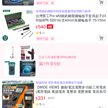
限時下殺
券
採用鉻釩鋼製作特殊加硬處理使用經久耐用
台灣寶工Pro sKit鉻釩鋼製棘輪扳手套筒起子23
件組8PK-SD016(含40mm長棘輪板手.75/150m
m長短延長桿和18個套筒)
540
$
9折
5
(
1
)
限時下殺
券
五金工具/攝影機 限時結帳9折
滿1件享9折
智能防燒 電容電阻電流電壓皆可測量
【WIDE VIEW】數顯電流電壓多功能三用電表
(萬用電錶 萬能電表 電壓表 電壓測量 電容表/D
T9205A)
331
$
$
367
5
(
1
)