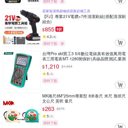
限時下殺
券
居家裝潢簡易修繕居家必備工具
【FJ】專業21V電鑽+7件清潔刷組(搭配清潔刷
組合)
855
$
9折
4.3
(
4
)
限時下殺
券
台灣Pro skt寶工3 5/6數位電錶真有效值萬用電
表三用電表MT-1280附探針(具線晶體測試,量測
交流電壓電容電阻溫度)公司貨,享一年保固
1,210
$
$
1,344
5
(
1
)
限時下殺
MK捲尺8M*25mm專業型 8米卷尺 米尺 魯班尺
文公尺 英呎 量尺
263
$
$
276
5
(
1
)
限時下殺