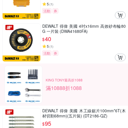
5
(
1
)
活動
券
DEWALT 得偉 美國 4吋x16mm 高效砂布輪80
G 一片裝 (DWA41680FA)
40
$
5
(
1
)
活動
券
KING TONY最高折1088
滿10888折1088
DEWALT 得偉 美國 木工線鋸片100mm*6T(木
材切割68mm)(五片裝) (DT2186-QZ)
95
$