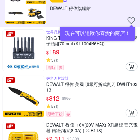
DEWALT 得偉旗艦館
世界品牌 台灣頂級工具
現在可以追蹤你喜愛的商店！
KING TONY 專業級工具 6件式 1/4 六角電動起
子頭組70mml (KT1004B6HQ)
189
$
5
(
1
)
活動
券
夾角刀片設計
DEWALT 得偉 美國 頂級可折式割刀 DWHT103
13
812
$
$
900
5
(
1
)
限時下殺
券
DEWALT 得偉 18V(20V MAX) XR超鋰電充電
器 (輸出電流8.0A) (DCB118)
2,311
$
$
2,399