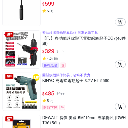
599
$
5
(
1
)
安裝起擰螺絲簡易修繕 居家必備工具
【FJ】多功能迷你變形電動螺絲起子CG7(46件
組)
329
$
$
339
4.5
(
10
)
挑戰低價
券
開關扳機操作簡易，省時不費力
KINYO 充電式電動起子 3.7V ET-5560
485
$
$
499
5
(
3
)
限時下殺
券
DEWALT 得偉 美國 5M*19mm 專業捲尺 (DWH
T36156L)