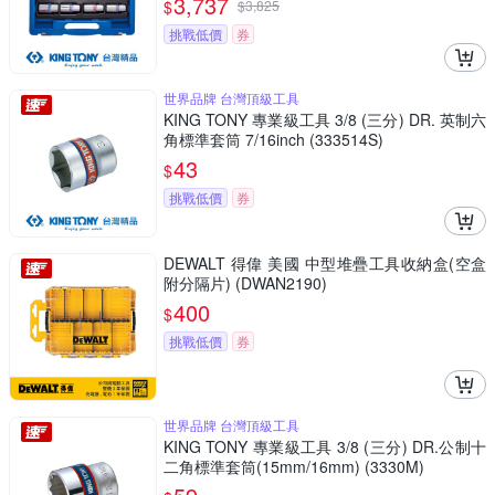
3,737
$
$
3,825
挑戰低價
券
世界品牌 台灣頂級工具
KING TONY 專業級工具 3/8 (三分) DR. 英制六
角標準套筒 7/16inch (333514S)
43
$
挑戰低價
券
DEWALT 得偉 美國 中型堆疊工具收納盒(空盒
附分隔片) (DWAN2190)
400
$
挑戰低價
券
世界品牌 台灣頂級工具
KING TONY 專業級工具 3/8 (三分) DR.公制十
二角標準套筒(15mm/16mm) (3330M)