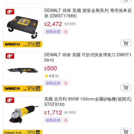
DEWALT 得偉 美國 變形金剛系列 專用推車底
座 (DWST17889)
2,472
$
$
2,560
挑戰低價
券
DEWALT 得偉 美國 可折式快速彈簧刀 DWHT1
0910
500
$
4.5
(
2
)
挑戰低價
券
美國 史丹利 850W 100mm金屬砂輪機(後開式)
STGT8100
1,712
$
$
1,800
挑戰低價
券