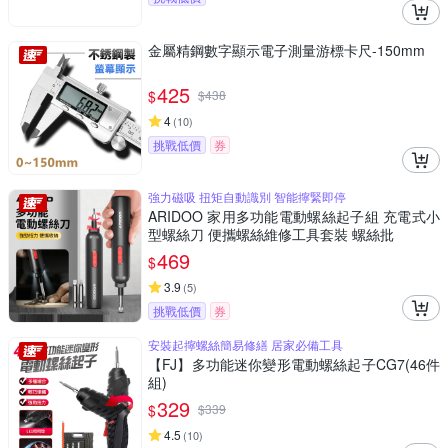
金屬精鋼數字顯示電子測量游標卡尺-150mm
425
$
$
438
4
(
10
)
挑戰低價
券
強力磁吸 扭矩自動識別 智能擰緊即停
ARIDOO 家用多功能電動螺絲起子組 充電式小
型螺絲刀 便攜螺絲維修工具套裝 螺絲批
469
$
3.9
(
5
)
挑戰低價
券
安裝起擰螺絲簡易修繕 居家必備工具
【FJ】多功能迷你變形電動螺絲起子CG7(46件
組)
329
$
$
339
4.5
(
10
)