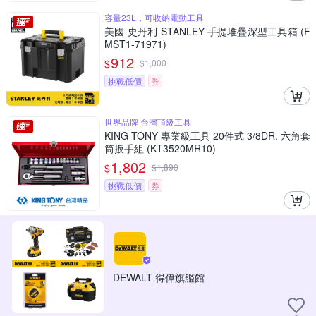
容量23L，可收納電動工具
美國 史丹利 STANLEY 手提堆疊深型工具箱 (F
MST1-71971)
912
$
$
1,000
挑戰低價
券
世界品牌 台灣頂級工具
KING TONY 專業級工具 20件式 3/8DR. 六角套
筒扳手組 (KT3520MR10)
1,802
$
$
1,890
挑戰低價
券
DEWALT 得偉旗艦館