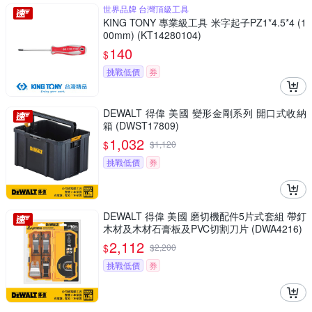
世界品牌 台灣頂級工具
KING TONY 專業級工具 米字起子PZ1*4.5*4 (1
00mm) (KT14280104)
140
$
挑戰低價
券
DEWALT 得偉 美國 變形金剛系列 開口式收納
箱 (DWST17809)
1,032
$
$
1,120
挑戰低價
券
DEWALT 得偉 美國 磨切機配件5片式套組 帶釘
木材及木材石膏板及PVC切割刀片 (DWA4216)
2,112
$
$
2,200
挑戰低價
券