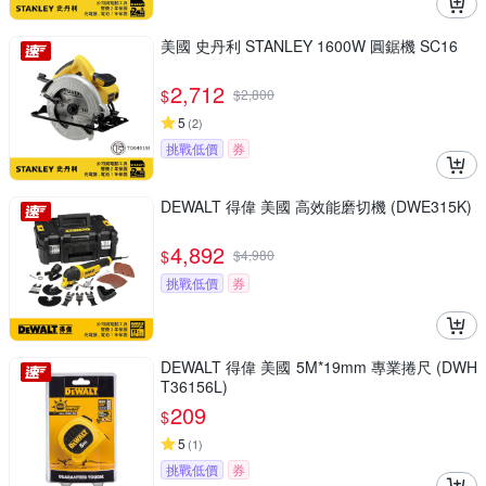
美國 史丹利 STANLEY 1600W 圓鋸機 SC16
2,712
$
$
2,800
5
(
2
)
挑戰低價
券
DEWALT 得偉 美國 高效能磨切機 (DWE315K)
4,892
$
$
4,980
挑戰低價
券
DEWALT 得偉 美國 5M*19mm 專業捲尺 (DWH
T36156L)
209
$
5
(
1
)
挑戰低價
券