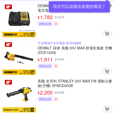
DEWALT 得偉 10.8-18V(12-20Vmax) XR超鋰
現在可以追蹤你喜愛的商店！
電充電器 (DCB1104)
1,782
$
$
1,870
挑戰低價
券
不含電池不含充電器,需另外購買
DEWALT 得偉 美國 20V MAX 鋰電吹風槍 空機
(DCE100N)
1,911
$
$
1,999
挑戰低價
券
美國 史丹利 STANLEY 20V MAX FM 電動注膠
槍(空機) SFMCE600B
2,200
$
$
2,288
挑戰低價
券