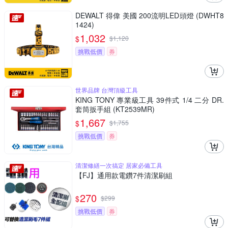
DEWALT 得偉 美國 200流明LED頭燈 (DWHT8
1424)
1,032
$
$
1,120
挑戰低價
券
世界品牌 台灣頂級工具
KING TONY 專業級工具 39件式 1/4 二分 DR.
套筒扳手組 (KT2539MR)
1,667
$
$
1,755
挑戰低價
券
清潔修繕一次搞定 居家必備工具
【FJ】通用款電鑽7件清潔刷組
270
$
$
299
挑戰低價
券