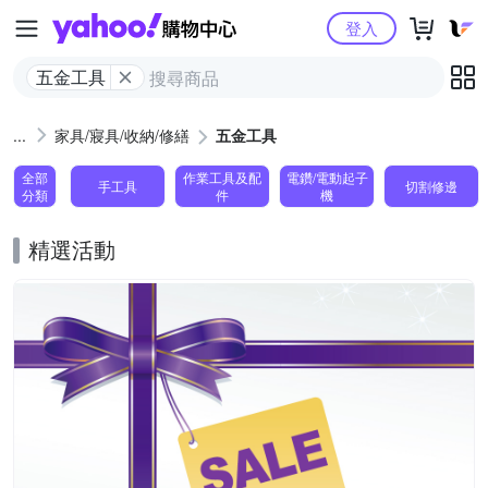
Yahoo購物中心
登入
五金工具
家具/寢具/收納/修繕
五金工具
全部
作業工具及配
電鑽/電動起子
手工具
切割修邊
分類
件
機
精選活動