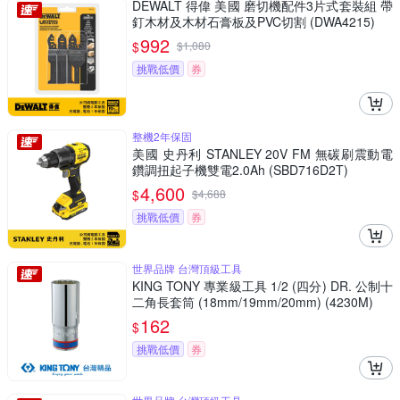
DEWALT 得偉 美國 磨切機配件3片式套裝組 帶
釘木材及木材石膏板及PVC切割 (DWA4215)
992
$
$
1,080
挑戰低價
券
整機2年保固
美國 史丹利 STANLEY 20V FM 無碳刷震動電
鑽調扭起子機雙電2.0Ah (SBD716D2T)
4,600
$
$
4,688
挑戰低價
券
世界品牌 台灣頂級工具
KING TONY 專業級工具 1/2 (四分) DR. 公制十
二角長套筒 (18mm/19mm/20mm) (4230M)
162
$
挑戰低價
券