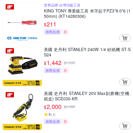
世界品牌 台灣頂級工具
KING TONY 專業級工具 米字起子PZ3*8.0*6 (1
50mm) (KT14280306)
211
$
挑戰低價
券
美國 史丹利 STANLEY 240W 1/4 砂紙機 ST-S
S24
1,442
$
$
1,530
挑戰低價
券
美國 史丹利 STANLEY 20V Max刻磨機(空機.
紙盒) SCE030-KR
2,000
$
$
2,088
5
(
1
)
挑戰低價
券