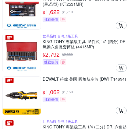
(星.凸型) (KT2531MR)
1,622
$
$
1,710
挑戰低價
券
世界品牌 台灣頂級工具
KING TONY 專業級工具 15件式 1/2 (四分) DR.
氣動六角長套筒組 (4415MP)
2,792
$
$
2,880
挑戰低價
券
DEWALT 得偉 美國 圓角航空剪 (DWHT14694)
1,062
$
$
1,150
挑戰低價
券
世界品牌 台灣頂級工具
KING TONY 專業級工具 1/4 (二分) DR. 六角起