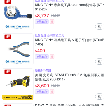
世界品牌 台灣頂級工具
KING TONY 專業級工具 28-67mm切管器 (KT7
912-23)
3,737
$
$
3,825
挑戰低價
券
世界品牌 台灣頂級工具
KING TONY 專業級工具 5 電子平口鉗 (KT63B
7-05)
400
$
挑戰低價
券
整機2年保固
美國 史丹利 STANLEY 20V FM 無碳刷軍刀鋸
空機 紙盒 (SBR311)
3,600
$
$
3,688
挑戰低價
券
DEWALT 得偉 美國 2200W 14 金屬切斷機 (D