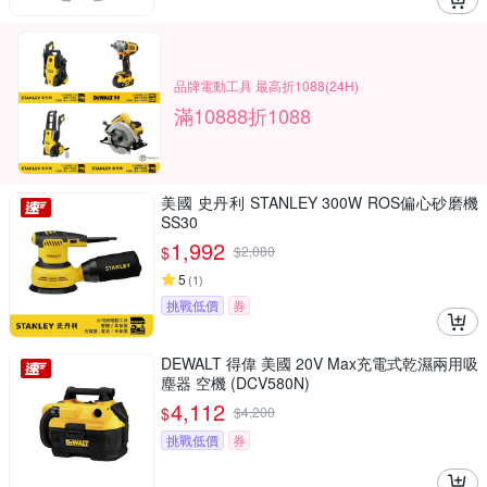
品牌電動工具 最高折1088(24H)
滿10888折1088
美國 史丹利 STANLEY 300W ROS偏心砂磨機
SS30
1,992
$
$
2,080
5
(
1
)
挑戰低價
券
DEWALT 得偉 美國 20V Max充電式乾濕兩用吸
塵器 空機 (DCV580N)
4,112
$
$
4,200
挑戰低價
券