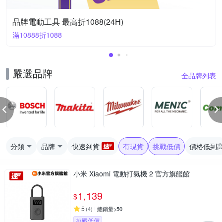
品牌電動工具 最高折1088(24H)
滿10888折1088
嚴選品牌
全品牌列表
分類
品牌
快速到貨
有現貨
挑戰低價
價格低到
小米 Xiaomi 電動打氣機 2 官方旗艦館
1,139
$
5
(
4
)
總銷量>50
挑戰低價