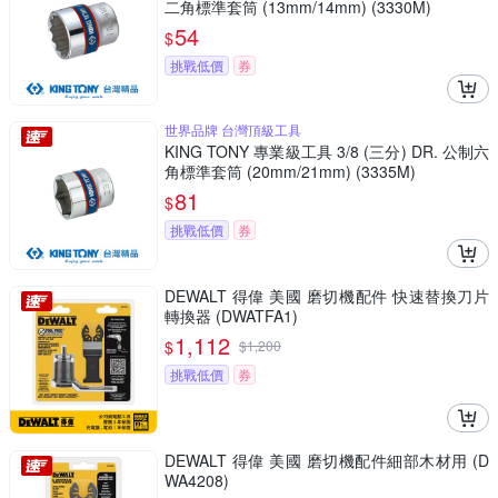
二角標準套筒 (13mm/14mm) (3330M)
54
$
挑戰低價
券
世界品牌 台灣頂級工具
KING TONY 專業級工具 3/8 (三分) DR. 公制六
角標準套筒 (20mm/21mm) (3335M)
81
$
挑戰低價
券
DEWALT 得偉 美國 磨切機配件 快速替換刀片
轉換器 (DWATFA1)
1,112
$
$
1,200
挑戰低價
券
DEWALT 得偉 美國 磨切機配件細部木材用 (D
WA4208)