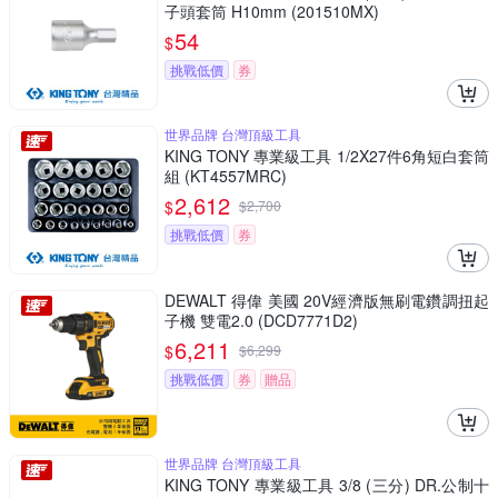
子頭套筒 H10mm (201510MX)
54
$
挑戰低價
券
世界品牌 台灣頂級工具
KING TONY 專業級工具 1/2X27件6角短白套筒
組 (KT4557MRC)
2,612
$
$
2,700
挑戰低價
券
DEWALT 得偉 美國 20V經濟版無刷電鑽調扭起
子機 雙電2.0 (DCD7771D2)
6,211
$
$
6,299
挑戰低價
券
贈品
世界品牌 台灣頂級工具
KING TONY 專業級工具 3/8 (三分) DR.公制十