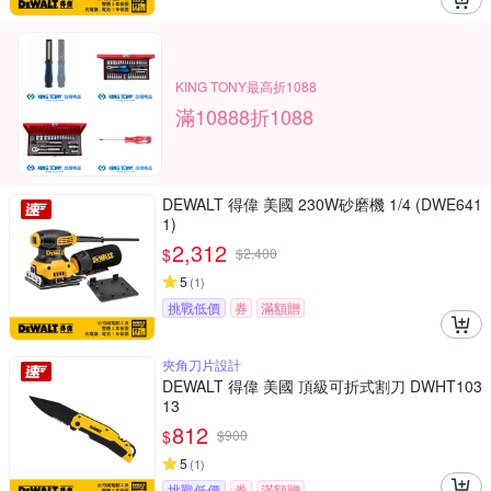
KING TONY最高折1088
滿10888折1088
DEWALT 得偉 美國 230W砂磨機 1/4 (DWE641
1)
2,312
$
$
2,400
5
(
1
)
挑戰低價
券
滿額贈
夾角刀片設計
DEWALT 得偉 美國 頂級可折式割刀 DWHT103
13
812
$
$
900
5
(
1
)
挑戰低價
券
滿額贈