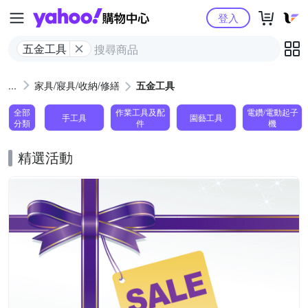
Yahoo購物中心
登入
五金工具
家具/寢具/收納/修繕
五金工具
全部
作業工具及配
電鑽/電動起子
手工具
園藝工具
分類
件
機
精選活動