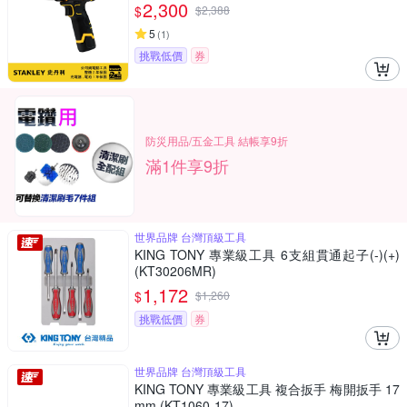
2,300
$
$
2,388
5
(
1
)
挑戰低價
券
防災用品/五金工具 結帳享9折
滿1件享9折
世界品牌 台灣頂級工具
KING TONY 專業級工具 6支組貫通起子(-)(+)
(KT30206MR)
1,172
$
$
1,260
挑戰低價
券
世界品牌 台灣頂級工具
KING TONY 專業級工具 複合扳手 梅開扳手 17
mm (KT1060-17)