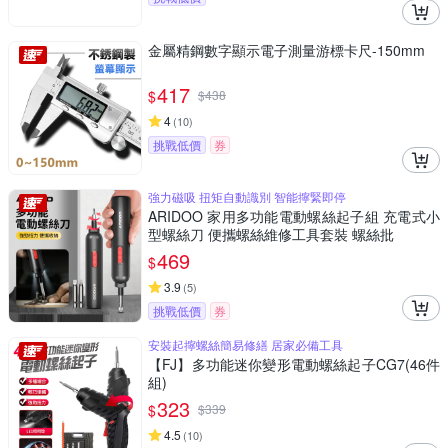
金屬精鋼數字顯示電子測量游標卡尺-150mm
417
$
$
438
4
(
10
)
挑戰低價
券
強力磁吸 扭矩自動識別 智能擰緊即停
ARIDOO 家用多功能電動螺絲起子組 充電式小
型螺絲刀 便攜螺絲維修工具套裝 螺絲批
469
$
3.9
(
5
)
挑戰低價
券
安裝起擰螺絲簡易修繕 居家必備工具
【FJ】多功能迷你變形電動螺絲起子CG7(46件
組)
323
$
$
339
4.5
(
10
)