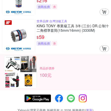
216
$
挑戰低價
券
世界品牌 台灣頂級工具
KING TONY 專業級工具 3/8 (三分) DR.公制十
二角標準套筒(15mm/16mm) (3330M)
59
$
挑戰低價
券
商品折價券
100元
Yahoo台灣電子商務 版權所有 © 2026 服務條款(
更新
)