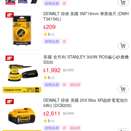
挑戰低價
券
DEWALT 得偉 美國 5M*19mm 專業捲尺 (DWH
T36156L)
209
$
5
(
1
)
挑戰低價
券
美國 史丹利 STANLEY 300W ROS偏心砂磨機
SS30
1,992
$
$
2,080
5
(
1
)
挑戰低價
券
滿額贈
DEWALT 得偉 美國 20V Max XR超鋰電電池(5.
0Ah) (DCB205)
2,611
$
$
2,699
5
(
1
)
挑戰低價
券
滿額贈