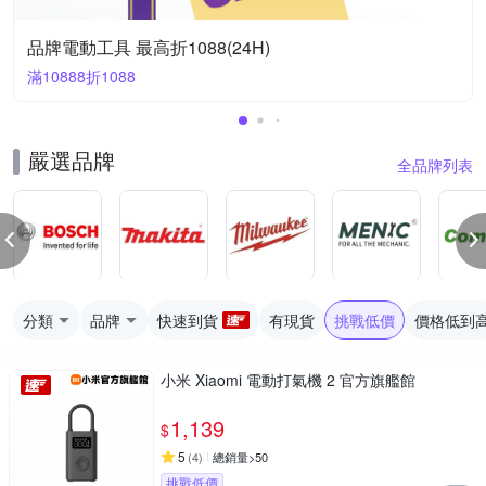
品牌電動工具 最高折1088(24H)
滿10888折1088
嚴選品牌
全品牌列表
分類
品牌
快速到貨
有現貨
挑戰低價
價格低到
小米 Xiaomi 電動打氣機 2 官方旗艦館
1,139
$
5
(
4
)
總銷量>50
挑戰低價