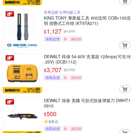
世界品牌 台灣頂級工具
KING TONY 專業級工具 600流明 COB+100流
明 摺疊式工作燈 (KT9TA271)
1,127
$
$
1,215
挑戰低價
券
滿額贈
DEWALT 得偉 54-60V 充電器 12Amps(可充18
-20V) (DCB1112)
3,707
$
$
3,795
挑戰低價
券
滿額贈
DEWALT 得偉 美國 可折式快速彈簧刀 DWHT1
0910
500
$
4.5
(
2
)
挑戰低價
券
滿額贈