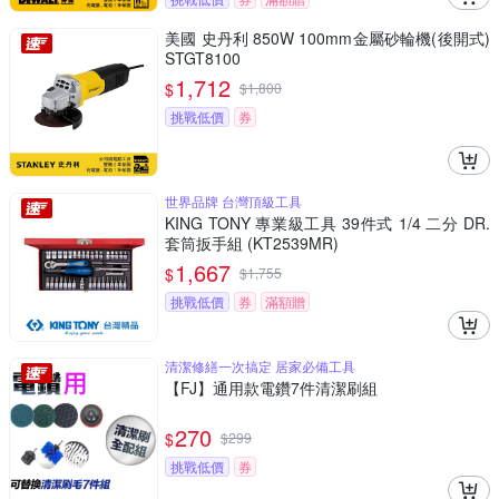
美國 史丹利 850W 100mm金屬砂輪機(後開式)
STGT8100
1,712
$
$
1,800
挑戰低價
券
世界品牌 台灣頂級工具
KING TONY 專業級工具 39件式 1/4 二分 DR.
套筒扳手組 (KT2539MR)
1,667
$
$
1,755
挑戰低價
券
滿額贈
清潔修繕一次搞定 居家必備工具
【FJ】通用款電鑽7件清潔刷組
270
$
$
299
挑戰低價
券