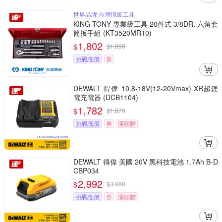
世界品牌 台灣頂級工具
KING TONY 專業級工具 20件式 3/8DR. 六角套
筒扳手組 (KT3520MR10)
1,802
$
$
1,890
挑戰低價
券
DEWALT 得偉 10.8-18V(12-20Vmax) XR超鋰
電充電器 (DCB1104)
1,782
$
$
1,870
挑戰低價
券
滿額贈
DEWALT 得偉 美國 20V 黑科技電池 1.7Ah B-D
CBP034
2,992
$
$
3,080
挑戰低價
券
滿額贈