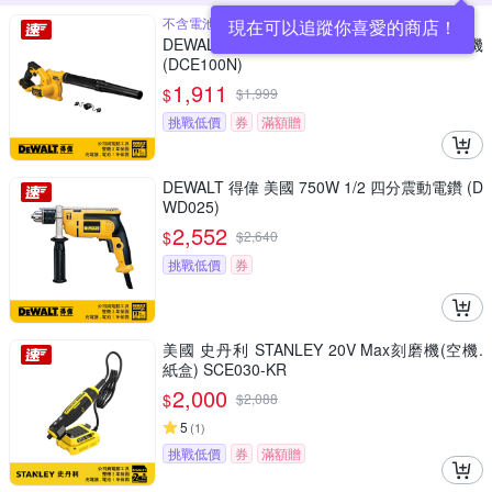
不含電池不含充電器,需另外購買
現在可以追蹤你喜愛的商店！
DEWALT 得偉 美國 20V MAX 鋰電吹風槍 空機
(DCE100N)
1,911
$
$
1,999
挑戰低價
券
滿額贈
DEWALT 得偉 美國 750W 1/2 四分震動電鑽 (D
WD025)
2,552
$
$
2,640
挑戰低價
券
美國 史丹利 STANLEY 20V Max刻磨機(空機.
紙盒) SCE030-KR
2,000
$
$
2,088
5
(
1
)
挑戰低價
券
滿額贈