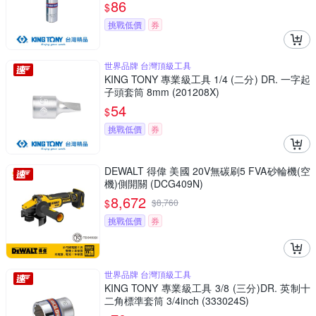
86
$
挑戰低價
券
世界品牌 台灣頂級工具
KING TONY 專業級工具 1/4 (二分) DR. 一字起
子頭套筒 8mm (201208X)
54
$
挑戰低價
券
DEWALT 得偉 美國 20V無碳刷5 FVA砂輪機(空
機)側開關 (DCG409N)
8,672
$
$
8,760
挑戰低價
券
世界品牌 台灣頂級工具
KING TONY 專業級工具 3/8 (三分)DR. 英制十
二角標準套筒 3/4inch (333024S)