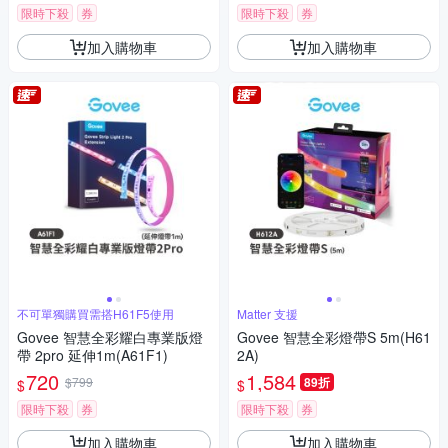
限時下殺
券
限時下殺
券
加入購物車
加入購物車
不可單獨購買需搭H61F5使用
Matter 支援
Govee 智慧全彩耀白專業版燈
Govee 智慧全彩燈帶S 5m(H61
帶 2pro 延伸1m(A61F1)
2A)
720
1,584
$799
89折
$
$
限時下殺
券
限時下殺
券
加入購物車
加入購物車