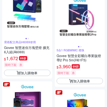
需搭配主商品H6069使用
Govee 智慧迷你方塊壁燈 擴充
5合1 RGBWWIC 燈珠
6入組(A6069)
Govee 智慧全彩耀白專業版燈
1,672
89折
$
帶2 Pro 5m(H61F5)
限時下殺
券
3,960
89折
$
加入購物車
限時下殺
券
加入購物車