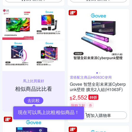
需搭配主商品H6063C使用
馬上比買最好
Govee 智慧全彩未來派Cyberp
相似商品比比看
unk壁燈 擴充2入組(H1063F)
2,552
89折
$
去比較
限時下殺
券
現在可以馬上比較相似商品！
加入購物車