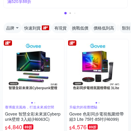
滿520享88折
品牌
快速到貨
有現貨
挑戰低價
價格低到高
類別
賽博龐克風格，打造未來感空間
升級您的視覺體驗
Govee 智慧全彩未來派Cyberp
Govee 色彩同步電視氛圍燈帶
unk壁燈 3入組(H6063C)
組3 Lite 75吋-85吋(H6099)
4,840
4,576
89折
89折
$
$