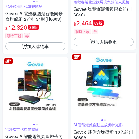
輕鬆客製化燈效展現您的個人風格
沉浸於次世代娛樂體驗
Govee 智慧漸變電視燈條組(H
Govee AI電競氛圍燈智能同步
6046)
盒旗艦組 27吋- 34吋(H6603)
2,464
89折
$
12,320
89折
$
限時下殺
券
限時下殺
券
加入購物車
加入購物車
AI 智能燈效自動生成獨特光影
沉浸次世代娛樂體驗
Govee 迷你方塊壁燈 10入組(H
Govee AI智能電視氛圍燈帶同
6069A)