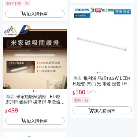
限時下殺
券
加入購物車
飛利浦 品繹18.2W LED4
商店
尺燈管-黃/白光 電燈 燈管 LED
【愛買】
180
$199
$
米家磁吸閱讀燈 LED燈
商店
限時下殺
床頭燈 觸控燈 磁吸燈 手電筒 U
SB充電
499
加入購物車
$
加入購物車