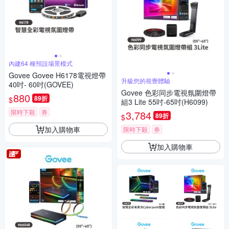
內建64 種預設場景模式
Govee Govee H6178電視燈帶
升級您的視覺體驗
40吋- 60吋(GOVEE)
Govee 色彩同步電視氛圍燈帶
880
89折
$
組3 Lite 55吋-65吋(H6099)
限時下殺
券
3,784
89折
$
加入購物車
限時下殺
券
加入購物車