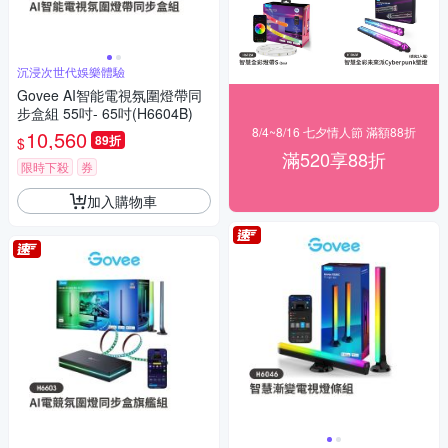
沉浸次世代娛樂體驗
Govee AI智能電視氛圍燈帶同
步盒組 55吋- 65吋(H6604B)
8/4~8/16 七夕情人節 滿額88折
10,560
89折
$
滿520享88折
限時下殺
券
加入購物車