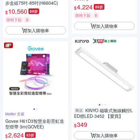
步盒組75吋-85吋(H6604C)
4,224
89折
$
10,560
89折
$
限時下殺
券
限時下殺
券
加入購物車
加入購物車
KINYO 磁吸式無線觸控L
商店
Matter 支援
ED燈LED-3452 【愛買】
Govee H61D3智慧全彩霓虹造
349
$
型燈帶 3m(GOVEE)
2,624
加入購物車
83折
$