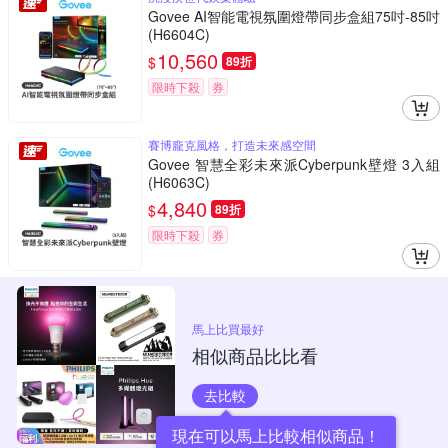
Govee AI智能電視氛圍燈帶同步盒組75吋-85吋
(H6604C)
10,560
$
89折
限時下殺
券
賽博龐克風格，打造未來感空間
Govee 智慧全彩未來派Cyberpunk壁燈 3入組
(H6063C)
4,840
$
89折
限時下殺
券
馬上比買最好
相似商品比比看
去比較
現在可以馬上比較相似商品！