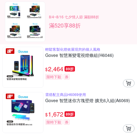
8/4~8/16 七夕情人節 滿額88折
滿520享88折
輕鬆客製化燈效展現您的個人風格
Govee 智慧漸變電視燈條組(H6046)
2,464
$
89折
限時下殺
券
需搭配主商品H6069使用
Govee 智慧迷你方塊壁燈 擴充6入組(A6069)
1,672
$
89折
限時下殺
券