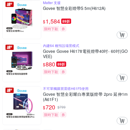
Matter 支援
Govee 智慧全彩燈帶S 5m(H612A)
1,584
$
89折
限時下殺
券
內建64 種預設場景模式
Govee Govee H6178電視燈帶40吋- 60吋(GO
VEE)
880
$
89折
限時下殺
券
不可單獨購買需搭H61F5使用
Govee 智慧全彩耀白專業版燈帶 2pro 延伸1m
(A61F1)
720
$
$
799
限時下殺
券