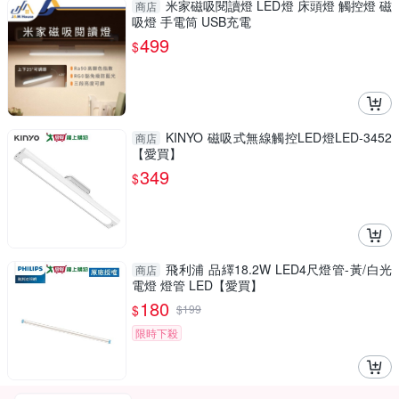
米家磁吸閱讀燈 LED燈 床頭燈 觸控燈 磁
商店
吸燈 手電筒 USB充電
499
$
KINYO 磁吸式無線觸控LED燈LED-3452
商店
【愛買】
349
$
飛利浦 品繹18.2W LED4尺燈管-黃/白光
商店
電燈 燈管 LED【愛買】
180
$
$
199
限時下殺