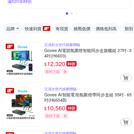
滿520享88折
品牌
快速到貨
有現貨
挑戰低價
價格低到高
類別
沉浸於次世代娛樂體驗
Govee AI電競氛圍燈智能同步盒旗艦組 27吋- 3
4吋(H6603)
12,320
$
89折
限時下殺
券
沉浸次世代娛樂體驗
Govee AI智能電視氛圍燈帶同步盒組 55吋- 65
吋(H6604B)
10,560
$
89折
限時下殺
券
沉浸次世代娛樂體驗