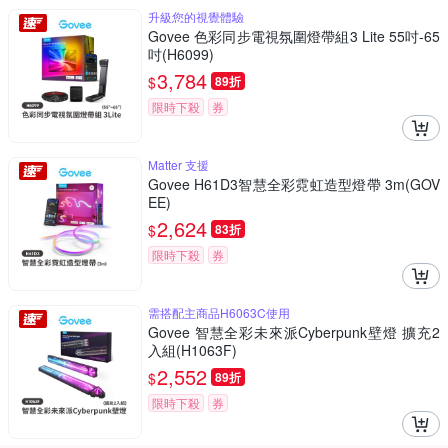
升級您的視覺體驗
Govee 色彩同步電視氛圍燈帶組3 Lite 55吋-65
吋(H6099)
3,784
$
89折
限時下殺
券
Matter 支援
Govee H61D3智慧全彩霓虹造型燈帶 3m(GOV
EE)
2,624
$
83折
限時下殺
券
需搭配主商品H6063C使用
Govee 智慧全彩未來派Cyberpunk壁燈 擴充2
入組(H1063F)
2,552
$
89折
限時下殺
券