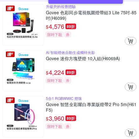
升級您的視覺體驗
Govee 色彩同步電視氛圍燈帶組3 Lite 75吋-85
吋(H6099)
4,576
$
89折
限時下殺
券
AI 智能燈效自動生成獨特光影
Govee 迷你方塊壁燈 10入組(H6069A)
4,224
$
89折
限時下殺
券
5合1 RGBWWIC 燈珠
Govee 智慧全彩耀白專業版燈帶2 Pro 5m(H61
F5)
3,960
$
89折
限時下殺
券