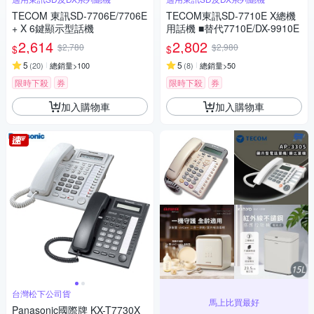
TECOM 東訊SD-7706E/7706E
TECOM東訊SD-7710E X總機
+ X 6鍵顯示型話機
用話機 ■替代7710E/DX-9910E
2,614
2,802
$2,780
$2,980
$
$
5
5
(
20
)
總銷量>100
(
8
)
總銷量>50
限時下殺
券
限時下殺
券
加入購物車
加入購物車
台灣松下公司貨
馬上比買最好
Panasonic國際牌 KX-T7730X