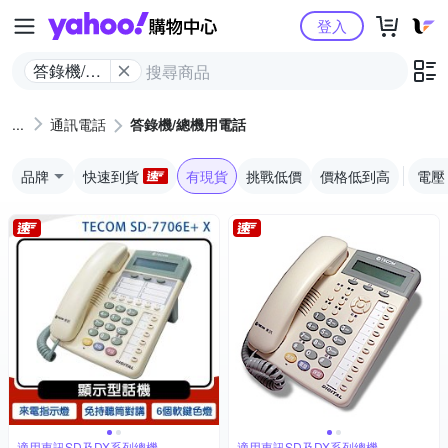
Yahoo購物中心
登入
答錄機/總
機用電話
通訊電話
答錄機/總機用電話
品牌
快速到貨
有現貨
挑戰低價
價格低到高
電壓
適用東訊SD及DX系列總機
適用東訊SD及DX系列總機