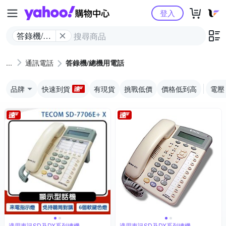
Yahoo購物中心
登入
答錄機/總
機用電話
通訊電話
答錄機/總機用電話
品牌
快速到貨
有現貨
挑戰低價
價格低到高
電壓
適用東訊SD及DX系列總機
適用東訊SD及DX系列總機