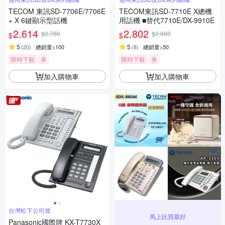
TECOM 東訊SD-7706E/7706E
TECOM東訊SD-7710E X總機
+ X 6鍵顯示型話機
用話機 ■替代7710E/DX-9910E
2,614
2,802
$2,780
$2,980
$
$
5
5
(
20
)
總銷量>100
(
8
)
總銷量>50
限時下殺
券
限時下殺
券
加入購物車
加入購物車
台灣松下公司貨
馬上比買最好
Panasonic國際牌 KX-T7730X