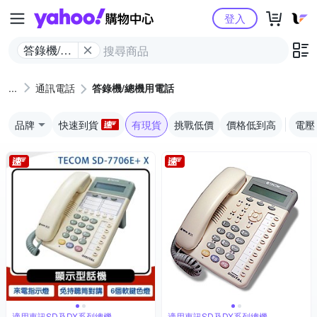
Yahoo購物中心
登入
答錄機/總
機用電話
通訊電話
答錄機/總機用電話
品牌
快速到貨
有現貨
挑戰低價
價格低到高
電壓
適用東訊SD及DX系列總機
適用東訊SD及DX系列總機