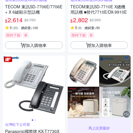
TECOM 東訊SD-7706E/7706E
TECOM東訊SD-7710E X總機
+ X 6鍵顯示型話機
用話機 ■替代7710E/DX-9910E
2,614
2,802
$2,780
$2,980
$
$
5
5
(
20
)
總銷量>100
(
8
)
總銷量>50
限時下殺
券
限時下殺
券
加入購物車
加入購物車
台灣松下公司貨
馬上比買最好
Panasonic國際牌 KX-T7730X