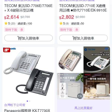
TECOM 東訊SD-7706E/7706E
TECOM東訊SD-7710E X總機
+ X 6鍵顯示型話機
用話機 ■替代7710E/DX-9910E
2,614
2,802
$2,780
$2,980
$
$
5
5
(
20
)
總銷量>100
(
8
)
總銷量>50
限時下殺
券
限時下殺
券
加入購物車
加入購物車
台灣松下公司貨
馬上比買最好
Panasonic國際牌 KX-T7730X