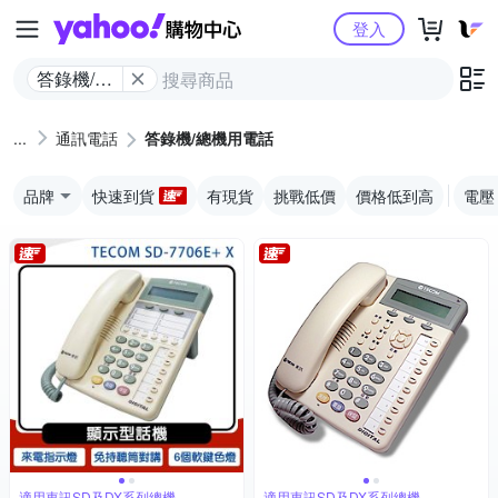
Yahoo購物中心
登入
答錄機/總
機用電話
通訊電話
答錄機/總機用電話
品牌
快速到貨
有現貨
挑戰低價
價格低到高
電壓
適用東訊SD及DX系列總機
適用東訊SD及DX系列總機