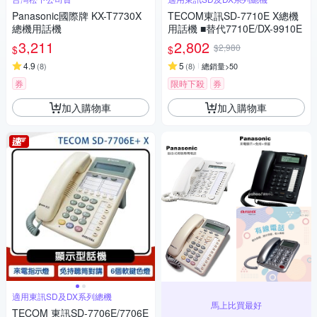
Panasonic國際牌 KX-T7730X
TECOM東訊SD-7710E X總機
總機用話機
用話機 ■替代7710E/DX-9910E
3,211
2,802
$2,980
$
$
4.9
5
(
8
)
(
8
)
總銷量>50
券
限時下殺
券
加入購物車
加入購物車
適用東訊SD及DX系列總機
馬上比買最好
TECOM 東訊SD-7706E/7706E