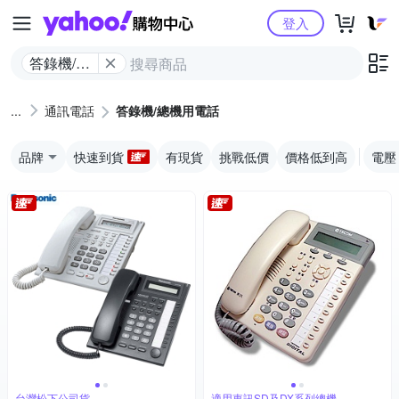
Yahoo購物中心
登入
答錄機/總
機用電話
通訊電話
答錄機/總機用電話
品牌
快速到貨
有現貨
挑戰低價
價格低到高
電壓
台灣松下公司貨
適用東訊SD及DX系列總機