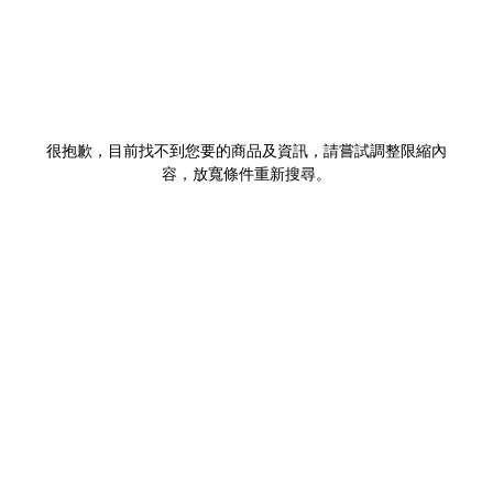
很抱歉，目前找不到您要的商品及資訊，請嘗試調整限縮內
容，放寬條件重新搜尋。