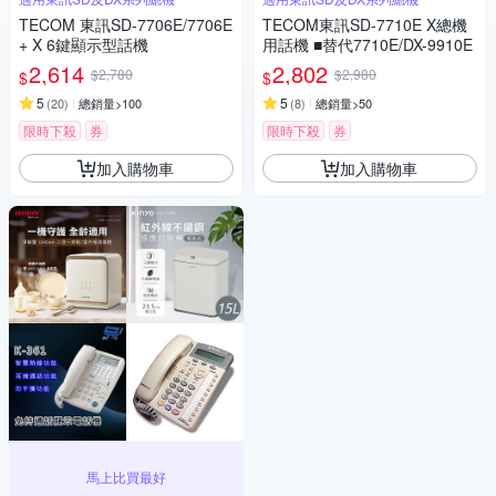
TECOM 東訊SD-7706E/7706E
TECOM東訊SD-7710E X總機
+ X 6鍵顯示型話機
用話機 ■替代7710E/DX-9910E
2,614
2,802
$2,780
$2,980
$
$
5
5
(
20
)
總銷量>100
(
8
)
總銷量>50
限時下殺
券
限時下殺
券
加入購物車
加入購物車
馬上比買最好