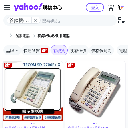
Yahoo購物中心
登入
答錄機/總
機用電話
通訊電話
答錄機/總機用電話
品牌
快速到貨
有現貨
挑戰低價
價格低到高
電壓
適用東訊SD及DX系列總機
適用東訊SD及DX系列總機