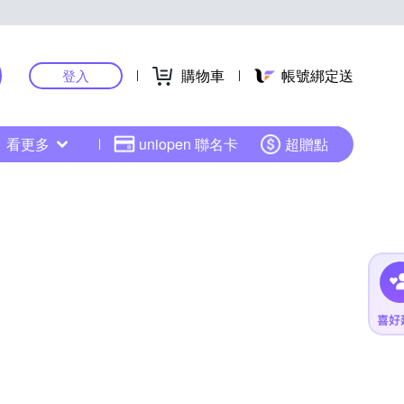
購物車
帳號綁定送
登入
看更多
uniopen 聯名卡
超贈點