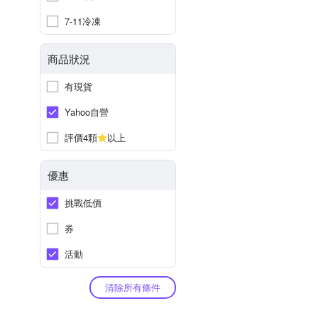
7-11冷凍
商品狀況
有現貨
Yahoo自營
評價4顆
以上
優惠
挑戰低價
券
活動
清除所有條件