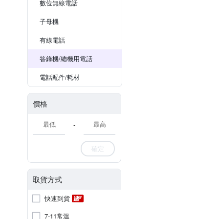
數位無線電話
子母機
有線電話
答錄機/總機用電話
電話配件/耗材
價格
-
確定
取貨方式
快速到貨
7-11常溫