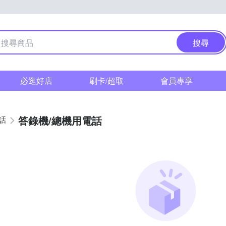
搜尋
必逛好店
刷卡/超取
會員專享
答錄機/總機用電話
話