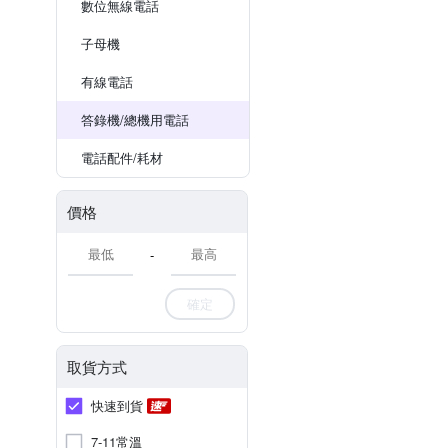
數位無線電話
子母機
有線電話
答錄機/總機用電話
電話配件/耗材
價格
-
確定
取貨方式
快速到貨
7-11常溫