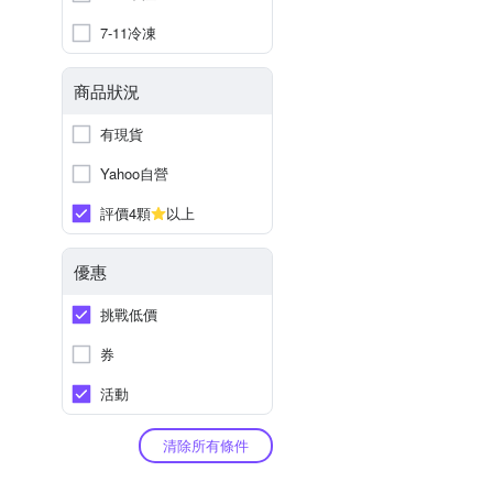
7-11冷凍
商品狀況
有現貨
Yahoo自營
評價4顆
以上
優惠
挑戰低價
券
活動
清除所有條件