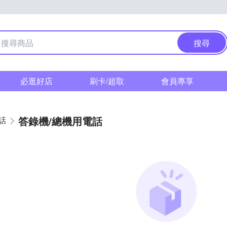
搜尋
必逛好店
刷卡/超取
會員專享
答錄機/總機用電話
話