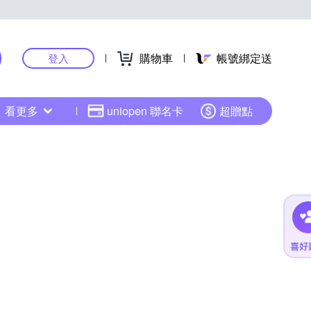
購物車
帳號綁定送
登入
看更多
uniopen 聯名卡
超贈點