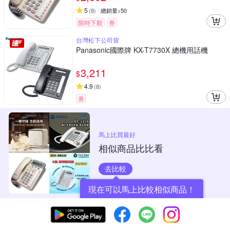
5
(
8
)
總銷量>50
限時下殺
券
台灣松下公司貨
Panasonic國際牌 KX-T7730X 總機用話機
3,211
$
4.9
(
8
)
券
馬上比買最好
相似商品比比看
去比較
現在可以馬上比較相似商品！