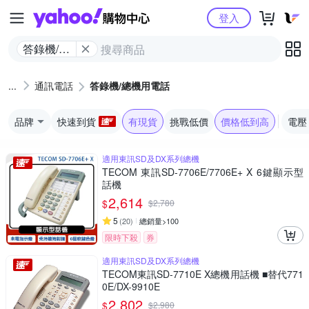
Yahoo購物中心
登入
答錄機/總
機用電話
通訊電話
答錄機/總機用電話
品牌
快速到貨
有現貨
挑戰低價
價格低到高
電壓
適用東訊SD及DX系列總機
TECOM 東訊SD-7706E/7706E+ X 6鍵顯示型
話機
2,614
$
$
2,780
5
(
20
)
總銷量>100
限時下殺
券
適用東訊SD及DX系列總機
TECOM東訊SD-7710E X總機用話機 ■替代771
0E/DX-9910E
2,802
$
$
2,980