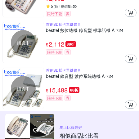
5
(
8
)
總銷量>50
限時下殺
券
首創SD插卡單鍵錄音
besttel 數位總機 錄音型 標準話機 A-724
補貨中
2,112
$
88折
限時下殺
券
首創SD插卡單鍵錄音
besttel 錄音型 數位系統總機 A-724
補貨中
15,488
$
88折
限時下殺
券
馬上比買最好
相似商品比比看