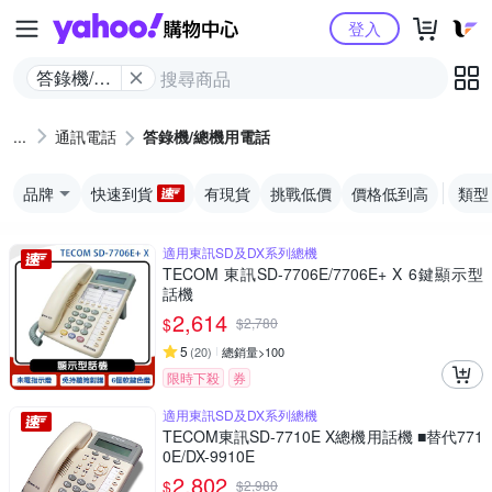
Yahoo購物中心
登入
答錄機/總
機用電話
通訊電話
答錄機/總機用電話
品牌
快速到貨
有現貨
挑戰低價
價格低到高
類型
適用東訊SD及DX系列總機
TECOM 東訊SD-7706E/7706E+ X 6鍵顯示型
話機
2,614
$
$
2,780
5
(
20
)
總銷量>100
限時下殺
券
適用東訊SD及DX系列總機
TECOM東訊SD-7710E X總機用話機 ■替代771
0E/DX-9910E
2,802
$
$
2,980