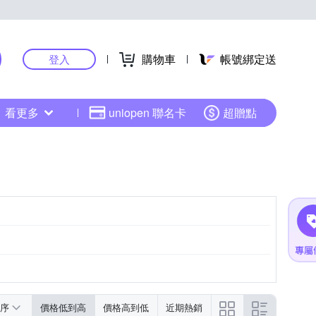
購物車
帳號綁定送
登入
看更多
uniopen 聯名卡
超贈點
序
價格低到高
價格高到低
近期熱銷