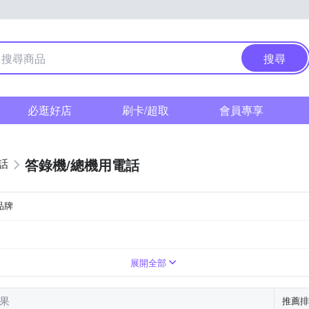
搜尋
必逛好店
刷卡/超取
會員專享
答錄機/總機用電話
話
品牌
展開全部
結果
推薦排