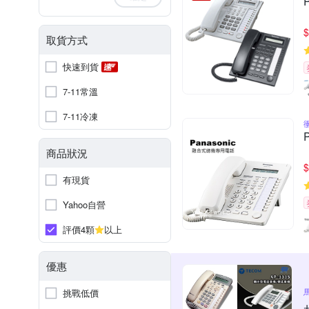
$
取貨方式
快速到貨
7-11常溫
7-11冷凍
商品狀況
$
有現貨
Yahoo自營
評價4顆
以上
優惠
挑戰低價