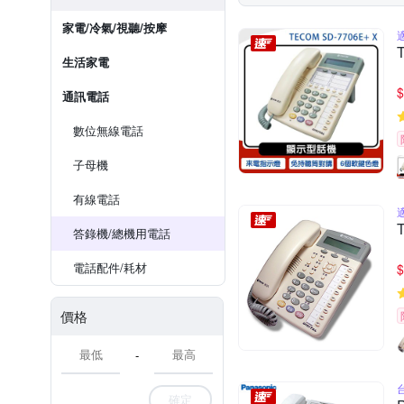
家電/冷氣/視聽/按摩
生活家電
$
通訊電話
數位無線電話
子母機
有線電話
答錄機/總機用電話
電話配件/耗材
$
價格
-
確定