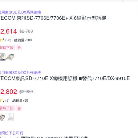
適用東訊SD及DX系列總機
TECOM 東訊SD-7706E/7706E+ X 6鍵顯示型話機
2,614
$
2,780
5
(
20
)
總銷量>100
限時下殺
券
適用東訊SD及DX系列總機
TECOM東訊SD-7710E X總機用話機 ■替代7710E/DX-9910E
2,802
$
2,980
5
(
8
)
總銷量>50
限時下殺
券
台灣松下公司貨