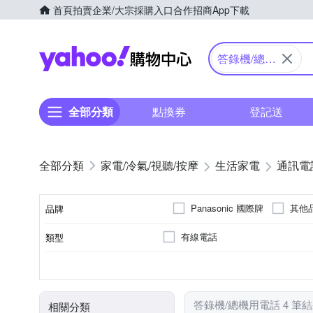
首頁
拍賣
企業/大宗採購入口
合作招商
App下載
Yahoo購物中心
答錄機/總機
用電話
全部分類
點換券
登記送
家電/冷氣/視聽/按摩
生活家電
通訊電
Panasonic 國際牌
其他
品牌
有線電話
類型
品牌名稱
無
110V
電壓
答錄機/總機用電話 4 筆
相關分類