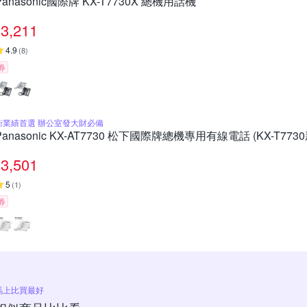
Panasonic國際牌 KX-T7730X 總機用話機
3,211
4.9
(
8
)
券
衝業績首選 辦公室發大財必備
Panasonic KX-AT7730 松下國際牌總機專用有線電話 (KX-T773
3,501
5
(
1
)
券
馬上比買最好