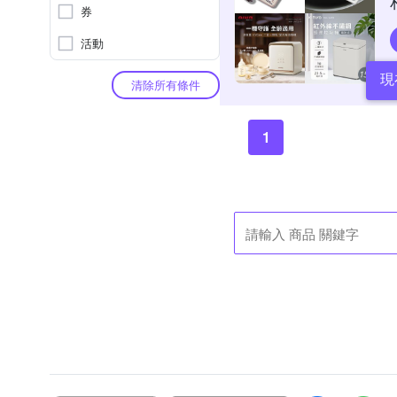
券
活動
現
清除所有條件
1