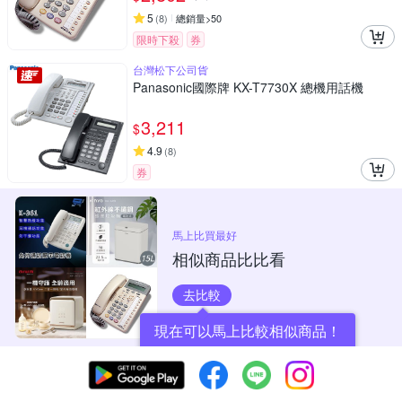
5
(
8
)
總銷量>50
限時下殺
券
台灣松下公司貨
Panasonic國際牌 KX-T7730X 總機用話機
3,211
$
4.9
(
8
)
券
馬上比買最好
相似商品比比看
去比較
現在可以馬上比較相似商品！