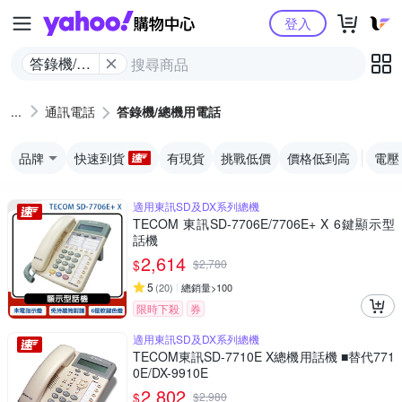
Yahoo購物中心
登入
答錄機/總
機用電話
通訊電話
答錄機/總機用電話
品牌
快速到貨
有現貨
挑戰低價
價格低到高
電壓
適用東訊SD及DX系列總機
TECOM 東訊SD-7706E/7706E+ X 6鍵顯示型
話機
2,614
$
$
2,780
5
(
20
)
總銷量>100
限時下殺
券
適用東訊SD及DX系列總機
TECOM東訊SD-7710E X總機用話機 ■替代771
0E/DX-9910E
2,802
$
$
2,980