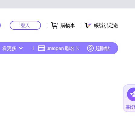
購物車
帳號綁定送
登入
看更多
uniopen 聯名卡
超贈點