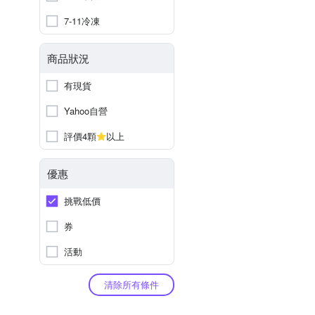
7-11冷凍
商品狀況
有現貨
Yahoo自營
評價4顆
以上
優惠
挑戰低價
券
活動
清除所有條件