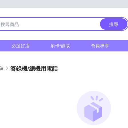
搜尋
必逛好店
刷卡/超取
會員專享
答錄機/總機用電話
話