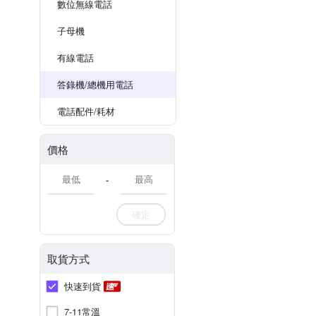
數位無線電話
子母機
有線電話
答錄機/總機用電話
電話配件/耗材
價格
-
確定
取貨方式
快速到貨
7-11常溫