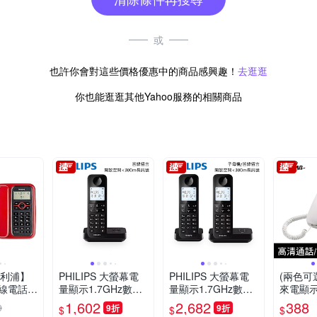
或
也許你會對這些價格優惠中的商品感興趣！
去逛逛
你也能逛逛其他Yahoo服務的相關商品
 飛利浦】
PHILIPS 大螢幕電
PHILIPS 大螢幕電
(兩色可選
線電話
量顯示1.7GHz數位
量顯示1.7GHz數位
來電顯示
ORD02
答錄機無線電話-D2
子母答錄機無線電
CT-PH1
1,602
2,682
388
9
9折
9折
$
$
$
751B
話-D2752B