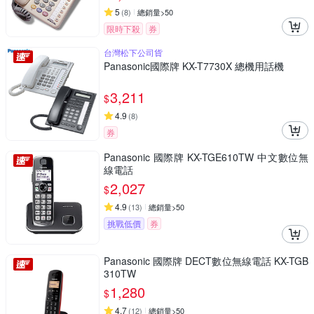
5
(
8
)
總銷量>50
限時下殺
券
台灣松下公司貨
Panasonic國際牌 KX-T7730X 總機用話機
3,211
$
4.9
(
8
)
券
Panasonic 國際牌 KX-TGE610TW 中文數位無
線電話
2,027
$
4.9
(
13
)
總銷量>50
挑戰低價
券
Panasonic 國際牌 DECT數位無線電話 KX-TGB
310TW
1,280
$
4.7
(
12
)
總銷量>50