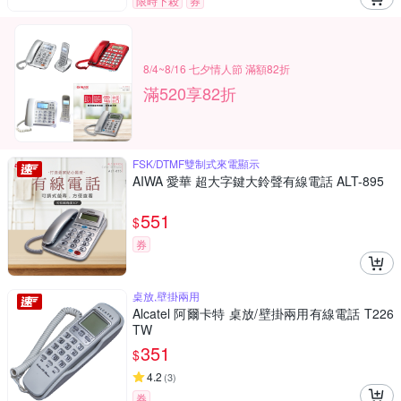
限時下殺
券
8/4~8/16 七夕情人節 滿額82折
滿520享82折
FSK/DTMF雙制式來電顯示
AIWA 愛華 超大字鍵大鈴聲有線電話 ALT-895
551
$
券
桌放,壁掛兩用
Alcatel 阿爾卡特 桌放/壁掛兩用有線電話 T226
TW
351
$
4.2
(
3
)
券