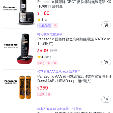
Panasonic 國際牌 DECT 數位節能無線電話 KX
-TG6811 經典黑
1,801
$
3
(
2
)
挑戰低價
券
輕巧機款 功能滿載
Panasonic 國際牌數位高頻無線電話 KX-TG161
1 (發財紅)
909
$
$
966
4.9
(
20
)
限時下殺
券
松下原廠AAA電池 無線電話專用
Panasonic AAA 家用無線電話 4號充電電池 HH
R-55AAAB / HRMR03 (一組2顆入)
359
$
活動
券
經典不敗款 飯店商旅界CP值最高