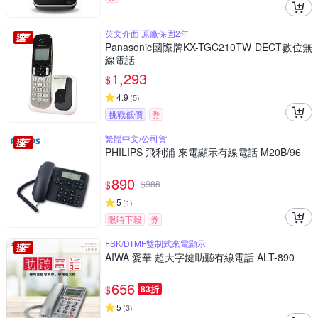
英文介面 原廠保固2年
Panasonic國際牌KX-TGC210TW DECT數位無
線電話
1,293
$
4.9
(
5
)
挑戰低價
券
繁體中文/公司貨
PHILIPS 飛利浦 來電顯示有線電話 M20B/96
890
$
$
988
5
(
1
)
限時下殺
券
FSK/DTMF雙制式來電顯示
AIWA 愛華 超大字鍵助聽有線電話 ALT-890
656
$
83折
5
(
3
)