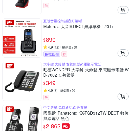
券
五段音量控制話音好清晰
Motorola 大音量DECT無線單機 T201+
890
$
4.9
(
12
)
總銷量>50
挑戰低價
券
大字鍵 大鈴聲 友善銀髮來電顯示電話
旺德WONDER 大字鍵 大鈴聲 來電顯示電話 W
D-7002 友善銀髮
349
$
4.9
(
8
)
總銷量>50
券
中文選單,免持通話,白色背光
國際牌 Panasonic KX-TGD312TW DECT 數位
無線電話 黑色
2,862
$
9折