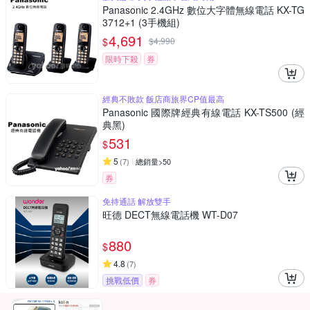
Panasonic 2.4GHz 數位大字體無線電話 KX-TG
3712+1 (3手機組)
4,691
$
$
4,990
限時下殺
券
經典不敗款 飯店商旅界CP值最高
Panasonic 國際牌經典有線電話 KX-TS500 (經
典黑)
531
$
5
(
7
)
總銷量>50
券
免持通話 解放雙手
旺德 DECT無線電話機 WT-D07
880
$
4.8
(
7
)
挑戰低價
券