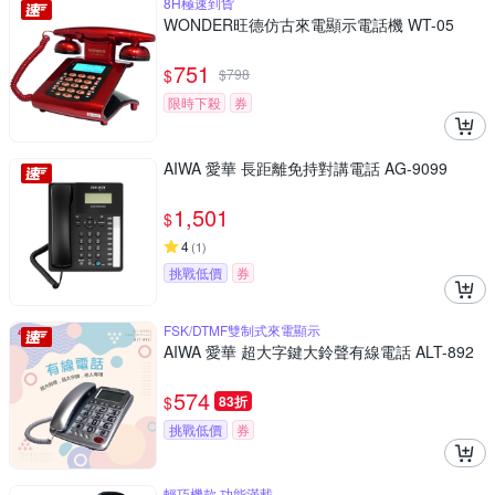
8H極速到貨
WONDER旺德仿古來電顯示電話機 WT-05
751
$
$
798
限時下殺
券
AIWA 愛華 長距離免持對講電話 AG-9099
1,501
$
4
(
1
)
挑戰低價
券
FSK/DTMF雙制式來電顯示
AIWA 愛華 超大字鍵大鈴聲有線電話 ALT-892
574
$
83折
挑戰低價
券
輕巧機款 功能滿載