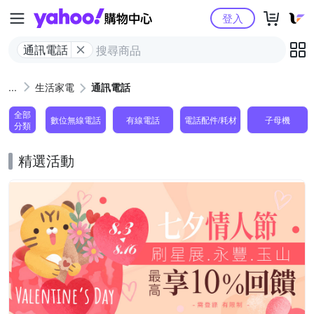
Yahoo購物中心
登入
通訊電話
生活家電
通訊電話
全部
數位無線電話
有線電話
電話配件/耗材
子母機
分類
精選活動