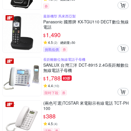
券
最新機型 馬來西亞製
Panasonic 國際牌 KX-TGU110 DECT數位無線
電話
1,490
$
4.5
(
2
)
總銷量>50
挑戰低價
券
長距離數位無線電話子母機
SANLUX 台灣三洋 DCT-8915 2.4G長距離數位
無線電話子母機
1,788
$
83折
4.4
(
10
)
限時下殺
券
(兩色可選)TCSTAR 來電顯示有線電話 TCT-PH
100
388
$
4.5
(
4
)
活動
券