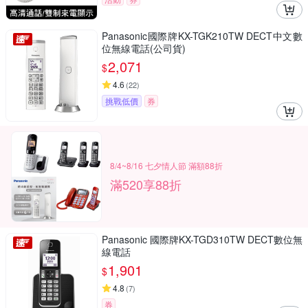
Panasonic國際牌KX-TGK210TW DECT中文數
位無線電話(公司貨)
2,071
$
4.6
(
22
)
挑戰低價
券
8/4~8/16 七夕情人節 滿額88折
滿520享88折
Panasonic 國際牌KX-TGD310TW DECT數位無
線電話
1,901
$
4.8
(
7
)
券