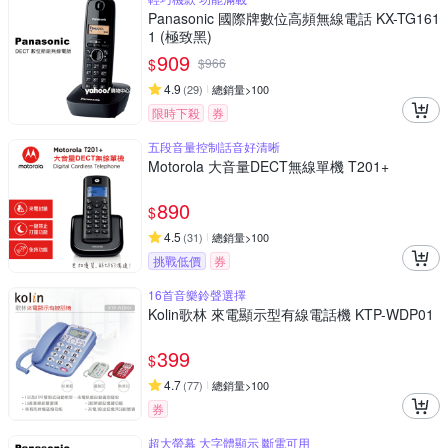
Panasonic 國際牌數位高頻無線電話 KX-TG161
1 (極致黑)
909
$
$
966
4.9
(
29
)
總銷量>100
限時下殺
券
五段音量控制話音好清晰
Motorola 大音量DECT無線單機 T201+
890
$
4.5
(
31
)
總銷量>100
挑戰低價
券
16首音樂鈴聲選擇
Kolin歌林 來電顯示型有線電話機 KTP-WDP01
399
$
4.7
(
77
)
總銷量>100
券
超大螢幕 大字體顯示 斷電可用