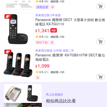
4.8
(
59
)
總銷量>100
挑戰低價
券
馬來西亞製 2年保固
Panasonic 國際牌 DECT 大螢幕大按鈕 數位無
線電話 KX-TGU110
1,341
$
9折
4.9
(
16
)
總銷量>100
限時下殺
券
馬來西亞製造 公司貨 保固二年
Panasonic 國際牌 KX-TGB310TW DECT數位
無線電話
1,099
$
4.5
(
21
)
總銷量>100
券
馬上比買最好
相似商品比比看