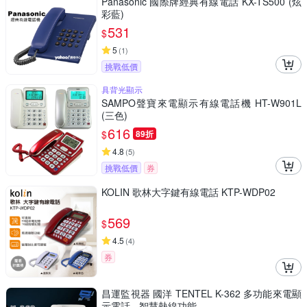
Panasonic 國際牌經典有線電話 KX-TS500 (炫
彩藍)
531
$
5
(
1
)
挑戰低價
具背光顯示
SAMPO聲寶來電顯示有線電話機 HT-W901L
(三色)
616
$
89折
4.8
(
5
)
挑戰低價
券
KOLIN 歌林大字鍵有線電話 KTP-WDP02
569
$
4.5
(
4
)
券
昌運監視器 國洋 TENTEL K-362 多功能來電顯
示電話 - 智慧熱線功能