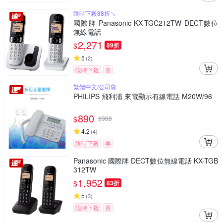
限時下殺88折↘
國際牌 Panasonic KX-TGC212TW DECT數位
無線電話
2,271
$
89折
5
(
2
)
限時下殺
券
繁體中文/公司貨
PHILIPS 飛利浦 來電顯示有線電話 M20W/96
890
$
$
988
4.2
(
4
)
限時下殺
券
Panasonic 國際牌 DECT數位無線電話 KX-TGB
312TW
1,952
$
83折
5
(
3
)
限時下殺
券