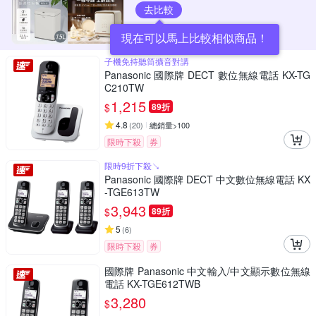
去比較
現在可以馬上比較相似商品！
子機免持聽筒擴音對講
Panasonic 國際牌 DECT 數位無線電話 KX-TG
C210TW
1,215
$
89折
4.8
(
20
)
總銷量>100
限時下殺
券
限時9折下殺↘
Panasonic 國際牌 DECT 中文數位無線電話 KX
-TGE613TW
3,943
$
89折
5
(
6
)
限時下殺
券
國際牌 Panasonic 中文輸入/中文顯示數位無線
電話 KX-TGE612TWB
3,280
$