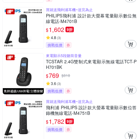
買就送飛利浦耳機~送完為止
PHILIPS飛利浦 設計款大螢幕電量顯示數位無
線電話-M4701B
1,602
$
9折
4.8
(
3
)
挑戰低價
券
來電顯示5段聽筒音量
TCSTAR 2.4G雙制式來電顯示無線電話TCT-P
H701BK
769
$
$
818
3.6
(
3
)
挑戰低價
券
買就送飛利浦耳機~送完為止
飛利浦 PHILIPS 設計款大螢幕電量顯示數位答
錄機無線電話-M4751B
1,782
$
9折
挑戰低價
券