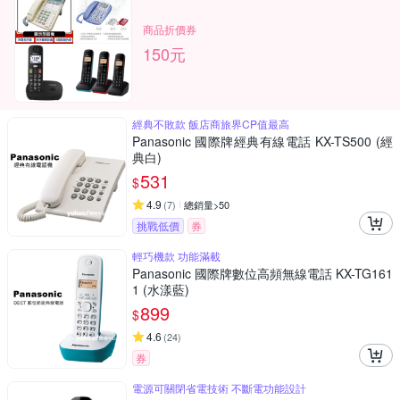
商品折價券
150元
經典不敗款 飯店商旅界CP值最高
Panasonic 國際牌經典有線電話 KX-TS500 (經
典白)
531
$
4.9
(
7
)
總銷量>50
挑戰低價
券
輕巧機款 功能滿載
Panasonic 國際牌數位高頻無線電話 KX-TG161
1 (水漾藍)
899
$
4.6
(
24
)
券
電源可關閉省電技術 不斷電功能設計