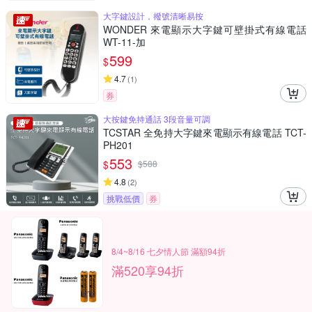
大字鍵設計，撥號清晰易按
WONDER 來電顯示大字鍵可壁掛式有線電話
WT-11-加
599
$
4.7
(
1
)
券
大按鍵免持通話 3段音量可調
TCSTAR 全免持大字鍵來電顯示有線電話 TCT-
PH201
553
$
$
588
4.8
(
2
)
挑戰低價
券
8/4~8/16 七夕情人節 滿額94折
滿520享94折