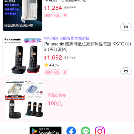
1,284
$
$
1,365
限時下殺
券
輕巧機款 節能省電 功能滿載
Panasonic 國際牌數位高頻無線電話 KX-TG161
2 (黑紅混搭)
1,692
$
$
1,799
4.4
(
5
)
限時下殺
券
商品折價券
100元