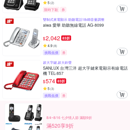
5
(
2
)
限時下殺
券
雙制式來電顯示 助聽電話18dB音量調整
aiwa 愛華 助聽無線電話 AG-8099
2,042
$
83折
4.9
(
8
)
挑戰低價
券
超大字鍵,超大鈴聲
SANLUX 台灣三洋 超大字鍵來電顯示有線電話
機 TEL-857
574
$
83折
5
(
3
)
挑戰低價
券
8/4~8/16 七夕情人節 滿額9折
滿520享9折