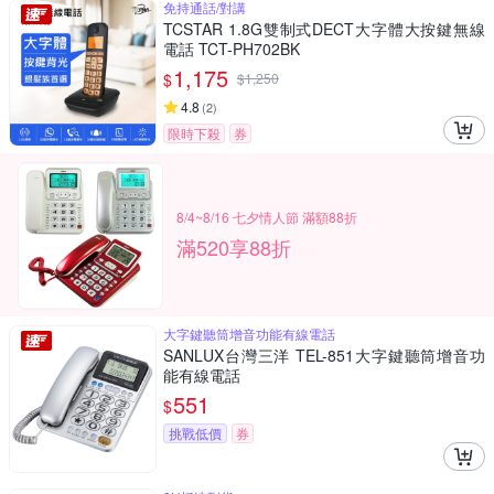
免持通話/對講
TCSTAR 1.8G雙制式DECT大字體大按鍵無線
電話 TCT-PH702BK
1,175
$
$
1,250
4.8
(
2
)
限時下殺
券
8/4~8/16 七夕情人節 滿額88折
滿520享88折
大字鍵聽筒增音功能有線電話
SANLUX台灣三洋 TEL-851大字鍵聽筒增音功
能有線電話
551
$
挑戰低價
券