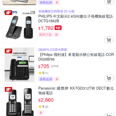
挑戰低價
券
答錄機留言時間達 25 分鐘
PHILIPS 中文顯示2.4GHz數位子母機無線電話-
DCTG1862B
1,782
$
9折
限時下殺
券
2點8吋LCD背光螢幕
【Philips 飛利浦】來電顯示辦公有線電話-COR
D026B/96
705
$
$
749
5
(
1
)
挑戰低價
券
Panasonic 國際牌 KX-TGD312TW DECT數位
無線電話
2,860
$
5
(
2
)
券