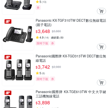
5
(
13
)
券
Panasonic KX-TGF310TW DECT數位無線電話
(親子電話)
3,648
$
$
3,880
4.9
(
14
)
總銷量>50
限時下殺
券
Panasonic國際牌 KX-TGD313TW DECT數位無
線電話
3,742
$
$
3,980
5
(
6
)
限時下殺
券
Panasonic國際牌 KX-TGE613TW 中文大字鍵
三話機無線電話
3,898
$