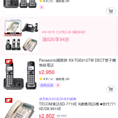
4.9
(
20
)
總銷量>50
券
8/4~8/16 七夕情人節 滿額94折
滿520享94折
Panasonic國際牌 KX-TGE612TW DECT雙子機
無線電話
2,950
$
4.9
(
14
)
總銷量>50
挑戰低價
券
適用東訊SD及DX系列總機
TECOM東訊SD-7710E X總機用話機 ■替代771
0E/DX-9910E
2,802
$
$
2,980