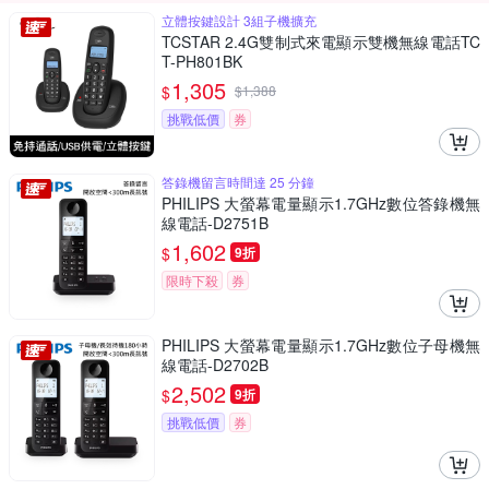
立體按鍵設計 3組子機擴充
TCSTAR 2.4G雙制式來電顯示雙機無線電話TC
T-PH801BK
1,305
$
$
1,388
挑戰低價
券
答錄機留言時間達 25 分鐘
PHILIPS 大螢幕電量顯示1.7GHz數位答錄機無
線電話-D2751B
1,602
$
9折
限時下殺
券
PHILIPS 大螢幕電量顯示1.7GHz數位子母機無
線電話-D2702B
2,502
$
9折
挑戰低價
券