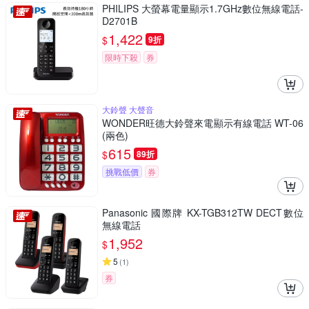
PHILIPS 大螢幕電量顯示1.7GHz數位無線電話-
D2701B
1,422
$
9折
限時下殺
券
大鈴聲 大聲音
WONDER旺德大鈴聲來電顯示有線電話 WT-06
(兩色)
615
$
89折
挑戰低價
券
Panasonic 國際牌 KX-TGB312TW DECT數位
無線電話
1,952
$
5
(
1
)
券