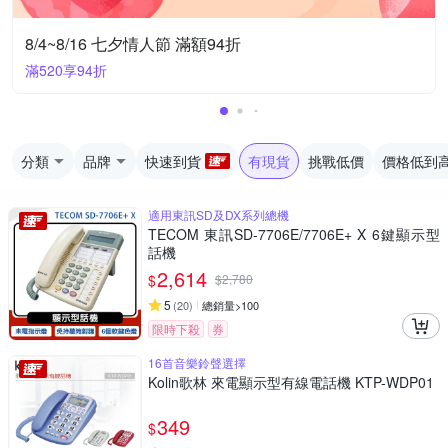
8/4~8/16 七夕情人節 滿額94折
滿520享94折
分類
品牌
快速到貨
有現貨
挑戰低價
價格低到
適用東訊SD及DX系列總機
TECOM 東訊SD-7706E/7706E+ X 6鍵顯示型
話機
2,614
$
$
2,780
5
(
20
)
總銷量>100
限時下殺
券
16首音樂鈴聲選擇
Kolin歌林 來電顯示型有線電話機 KTP-WDP01
349
$