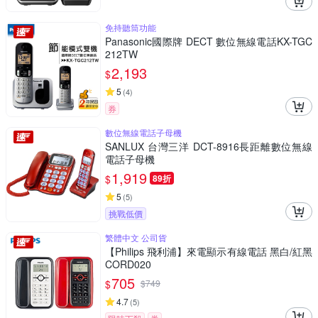
免持聽筒功能
Panasonic國際牌 DECT 數位無線電話KX-TGC
212TW
2,193
$
5
(
4
)
券
數位無線電話子母機
SANLUX 台灣三洋 DCT-8916長距離數位無線
電話子母機
1,919
$
89折
5
(
5
)
挑戰低價
繁體中文 公司貨
【Philips 飛利浦】來電顯示有線電話 黑白/紅黑
CORD020
705
$
$
749
4.7
(
5
)