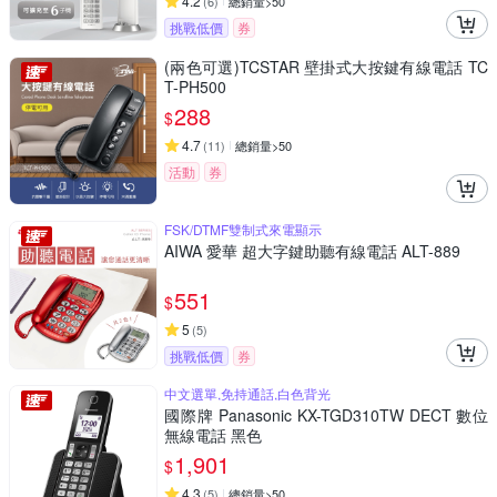
4.2
(
6
)
總銷量>50
挑戰低價
券
(兩色可選)TCSTAR 壁掛式大按鍵有線電話 TC
T-PH500
288
$
4.7
(
11
)
總銷量>50
活動
券
FSK/DTMF雙制式來電顯示
AIWA 愛華 超大字鍵助聽有線電話 ALT-889
551
$
5
(
5
)
挑戰低價
券
中文選單,免持通話,白色背光
國際牌 Panasonic KX-TGD310TW DECT 數位
無線電話 黑色
1,901
$
4.3
(
5
)
總銷量>50