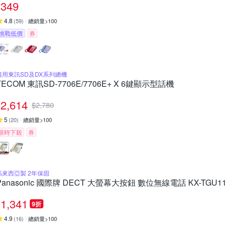
349
4.8
(
59
)
總銷量>100
挑戰低價
券
適用東訊SD及DX系列總機
TECOM 東訊SD-7706E/7706E+ X 6鍵顯示型話機
2,614
$
2,780
5
(
20
)
總銷量>100
限時下殺
券
馬來西亞製 2年保固
Panasonic 國際牌 DECT 大螢幕大按鈕 數位無線電話 KX-TGU11
1,341
9折
4.9
(
16
)
總銷量>100