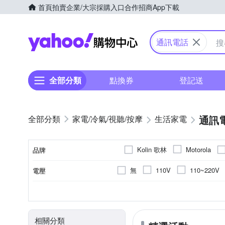
首頁
拍賣
企業/大宗採購入口
合作招商
App下載
Yahoo購物中心
通訊電話
全部分類
點換券
登記送
通訊
家電/冷氣/視聽/按摩
生活家電
Kolin 歌林
Motorola
品牌
WONDER 旺德
其他品
無
110V
110~220V
電壓
品牌名稱
有線電話
否
鎳氫充電電池
50組以下
數位無線電話
1
HHR- P107
3
HHR-P104
類型
附充電器
電池種類
幾入裝
電池型號
記憶頻道
相關分類