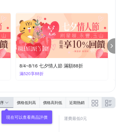
8/4~8/16 七夕情人節 滿額82折
滿520享82折
序
價格低到高
價格高到低
近期熱銷
運費最低0元