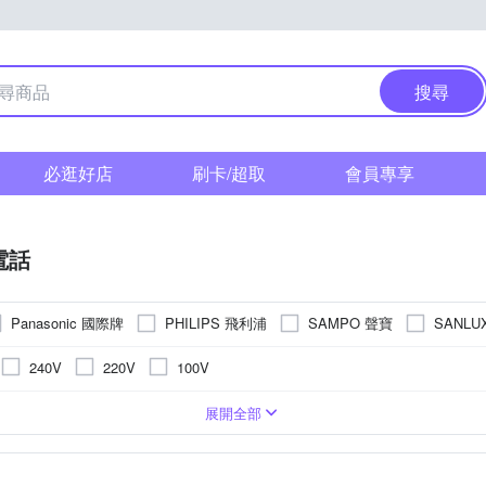
搜尋
必逛好店
刷卡/超取
會員專享
電話
Panasonic 國際牌
PHILIPS 飛利浦
SAMPO 聲寶
SANL
牌
羅蜜歐
240V
220V
100V
數位子母機
其他
電話耗材
無線電對講機
答錄機
HHR-P105
展開全部