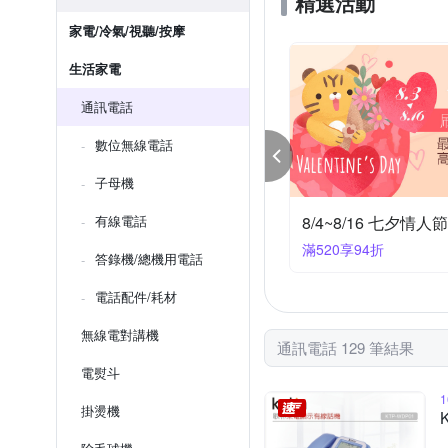
精選活動
家電/冷氣/視聽/按摩
生活家電
通訊電話
數位無線電話
子母機
4~8/16 七夕情人節 滿額94折
有線電話
8/4~8/16 七夕情人
20享94折
滿520享9折
答錄機/總機用電話
電話配件/耗材
無線電對講機
通訊電話 129 筆結果
電熨斗
掛燙機