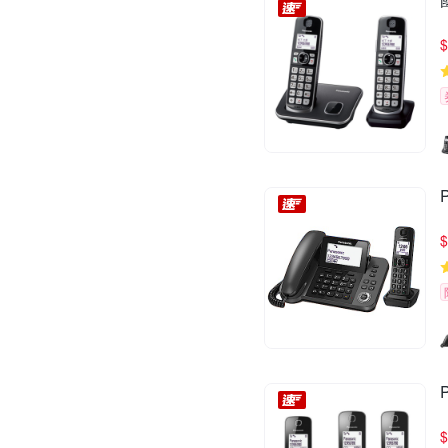
$
$
$