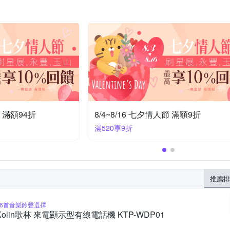
節 滿額9折
8/4~8/16 七夕情人節 滿額88折
滿520享88折
推薦排
16首音樂鈴聲選擇
Kolin歌林 來電顯示型有線電話機 KTP-WDP01