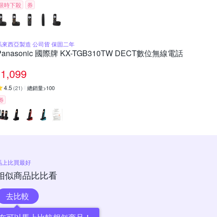
限時下殺
券
馬來西亞製造 公司貨 保固二年
Panasonic 國際牌 KX-TGB310TW DECT數位無線電話
1,099
4.5
(
21
)
總銷量>100
券
馬上比買最好
相似商品比比看
去比較