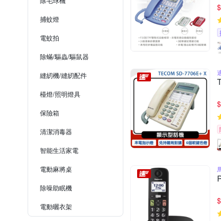
除毛球機
$
捕蚊燈
電蚊拍
除蟎/驅蟲/驅鼠器
縫紉機/縫紉配件
檯燈/照明燈具
$
保險箱
清潔消毒器
智能生活家電
電動麻將桌
除噪助眠機
$
電動曬衣架