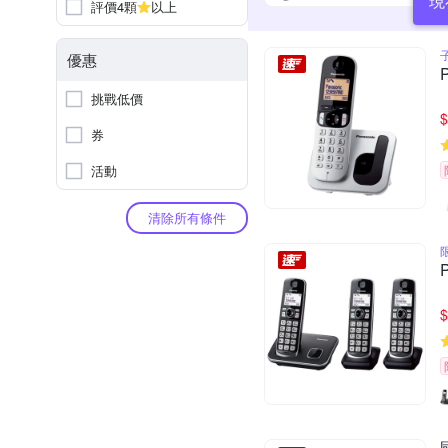
現
評價4顆
以上
優惠
挑戰低價
$
券
活動
清除所有條件
$