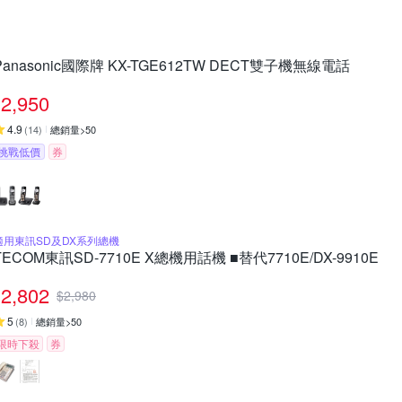
Panasonic國際牌 KX-TGE612TW DECT雙子機無線電話
2,950
4.9
(
14
)
總銷量>50
挑戰低價
券
適用東訊SD及DX系列總機
TECOM東訊SD-7710E X總機用話機 ■替代7710E/DX-9910E
2,802
$
2,980
5
(
8
)
總銷量>50
限時下殺
券