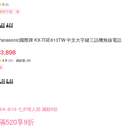
5
(
6
)
限時下殺
券
Panasonic國際牌 KX-TGE613TW 中文大字鍵三話機無線電話
3,898
4.9
(
20
)
總銷量>50
券
8/4~8/16 七夕情人節 滿額9折
滿520享9折