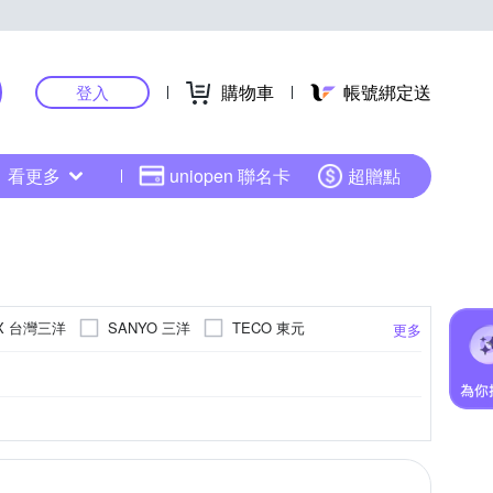
購物車
帳號綁定送
登入
看更多
uniopen 聯名卡
超贈點
UX 台灣三洋
SANYO 三洋
TECO 東元
更多