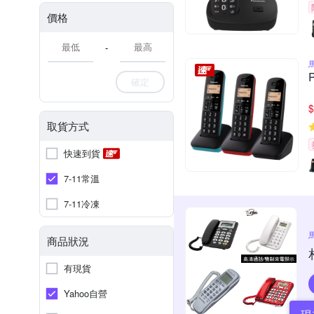
價格
-
確定
$
取貨方式
快速到貨
7-11常溫
7-11冷凍
商品狀況
有現貨
Yahoo自營