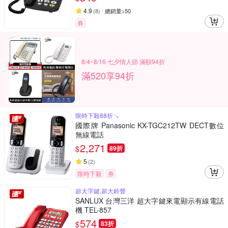
4.9
(
8
)
總銷量>50
券
8/4~8/16 七夕情人節 滿額94折
滿520享94折
限時下殺88折↘
國際牌 Panasonic KX-TGC212TW DECT數位
無線電話
2,271
$
89折
5
(
2
)
限時下殺
券
超大字鍵,超大鈴聲
SANLUX 台灣三洋 超大字鍵來電顯示有線電話
機 TEL-857
574
$
83折