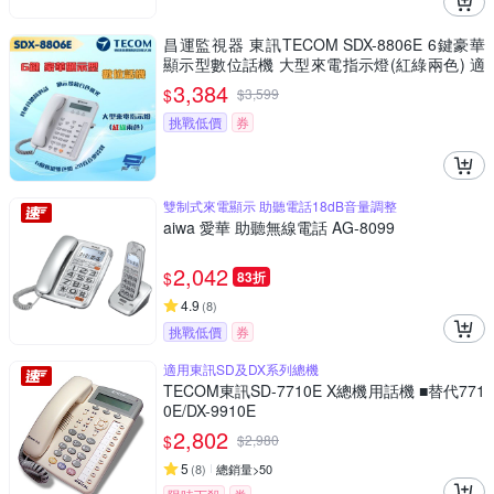
昌運監視器 東訊TECOM SDX-8806E 6鍵豪華
顯示型數位話機 大型來電指示燈(紅綠兩色) 適
用SDX500總機
3,384
$
$
3,599
挑戰低價
券
雙制式來電顯示 助聽電話18dB音量調整
aiwa 愛華 助聽無線電話 AG-8099
2,042
$
83折
4.9
(
8
)
挑戰低價
券
適用東訊SD及DX系列總機
TECOM東訊SD-7710E X總機用話機 ■替代771
0E/DX-9910E
2,802
$
$
2,980
5
(
8
)
總銷量>50