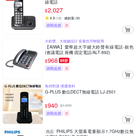
線電話
2,027
$
4.9
(
13
)
總銷量>50
挑戰低價
券
大鈴聲、大按鍵設計 長輩也可輕鬆用
【AIWA】愛華超大字鍵大鈴聲有線電話-銀色
(會議電話 座機 固定電話/ALT-892)
968
$
89折
挑戰低價
券
免持對講 溝通便利
G-PLUS 數位DECT無線電話 LJ-2501
940
$
$
1,000
挑戰低價
券
PHILIPS 大螢幕電量顯示1.7GHz數位無
商店