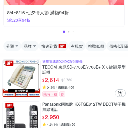
8/4~8/16 七夕情人節 滿額94折
滿520享94折
分類
品牌
快速到貨
有現貨
挑戰低價
價格低到
適用東訊SD及DX系列總機
TECOM 東訊SD-7706E/7706E+ X 6鍵顯示型
話機
2,614
$
$
2,780
5
(
20
)
總銷量>100
限時下殺
券
Panasonic國際牌 KX-TGE612TW DECT雙子機
無線電話
2,950
$
4.9
(
14
)
總銷量>50