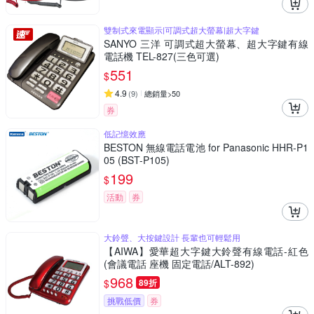
雙制式來電顯示|可調式超大螢幕|超大字鍵
SANYO 三洋 可調式超大螢幕、超大字鍵有線
電話機 TEL-827(三色可選)
551
$
4.9
(
9
)
總銷量>50
券
低記憶效應
BESTON 無線電話電池 for Panasonic HHR-P1
05 (BST-P105)
199
$
活動
券
大鈴聲、大按鍵設計 長輩也可輕鬆用
【AIWA】愛華超大字鍵大鈴聲有線電話-紅色
(會議電話 座機 固定電話/ALT-892)
968
$
89折
挑戰低價
券