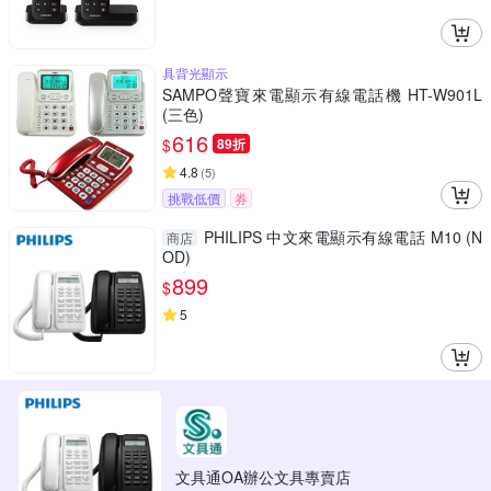
具背光顯示
SAMPO聲寶來電顯示有線電話機 HT-W901L
(三色)
616
$
89折
4.8
(
5
)
挑戰低價
券
PHILIPS 中文來電顯示有線電話 M10 (N
商店
OD)
899
$
5
文具通OA辦公文具專賣店