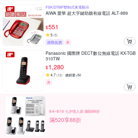
FSK/DTMF雙制式來電顯示
AIWA 愛華 超大字鍵助聽有線電話 ALT-889
551
$
5
(
5
)
挑戰低價
券
Panasonic 國際牌 DECT數位無線電話 KX-TGB
310TW
1,280
$
4.7
(
12
)
總銷量>50
券
8/4~8/16 七夕情人節 滿額88折
滿520享88折