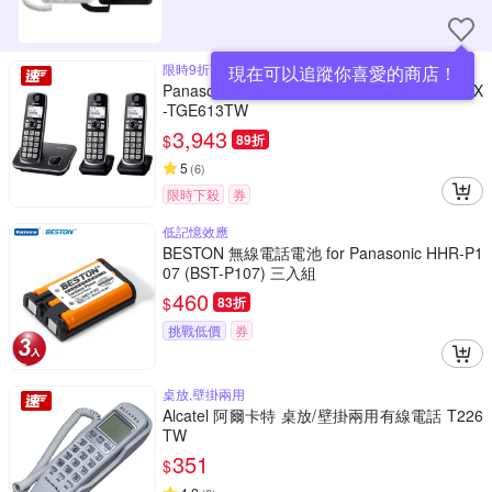
限時9折下殺↘
現在可以追蹤你喜愛的商店！
Panasonic 國際牌 DECT 中文數位無線電話 KX
-TGE613TW
3,943
$
89折
5
(
6
)
限時下殺
券
低記憶效應
BESTON 無線電話電池 for Panasonic HHR-P1
07 (BST-P107) 三入組
460
$
83折
挑戰低價
券
桌放,壁掛兩用
Alcatel 阿爾卡特 桌放/壁掛兩用有線電話 T226
TW
351
$