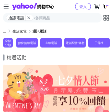
Yahoo購物中心
登入
通訊電話
生活家電
通訊電話
全部
數位無線電話
有線電話
電話配件/耗材
子母機
分類
精選活動