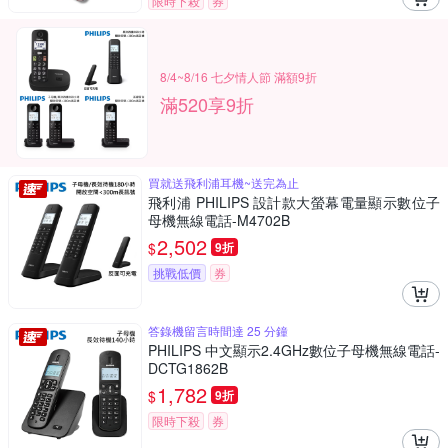
限時下殺
券
8/4~8/16 七夕情人節 滿額9折
滿520享9折
買就送飛利浦耳機~送完為止
飛利浦 PHILIPS 設計款大螢幕電量顯示數位子
母機無線電話-M4702B
2,502
$
9折
挑戰低價
券
答錄機留言時間達 25 分鐘
PHILIPS 中文顯示2.4GHz數位子母機無線電話-
DCTG1862B
1,782
$
9折
限時下殺
券