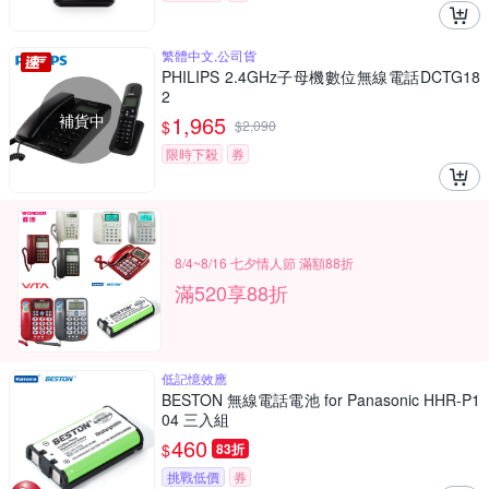
繁體中文,公司貨
PHILIPS 2.4GHz子母機數位無線電話DCTG18
2
補貨中
1,965
$
$
2,090
限時下殺
券
8/4~8/16 七夕情人節 滿額88折
滿520享88折
低記憶效應
BESTON 無線電話電池 for Panasonic HHR-P1
04 三入組
460
$
83折
挑戰低價
券