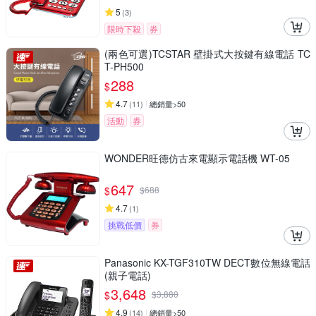
5
(
3
)
限時下殺
券
(兩色可選)TCSTAR 壁掛式大按鍵有線電話 TC
T-PH500
288
$
4.7
(
11
)
總銷量>50
活動
券
WONDER旺德仿古來電顯示電話機 WT-05
647
$
$
688
4.7
(
1
)
挑戰低價
券
Panasonic KX-TGF310TW DECT數位無線電話
(親子電話)
3,648
$
$
3,880
4.9
(
14
)
總銷量>50