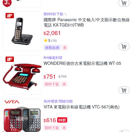
限時9折下殺↘
國際牌 Panasonic 中文輸入/中文顯示數位無線
電話 KX-TGE610TWB
2,061
$
5
(
10
)
挑戰低價
券
8H極速到貨
WONDER旺德仿古來電顯示電話機 WT-05
751
$
$
798
限時下殺
券
免持撥號 鬧鐘功能
VITA 來電顯示有線電話機 VTC-567(兩色)
補貨中
616
$
89折
限時下殺
券