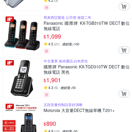
4.2
(
3
)
券
馬來西亞製造 公司貨 保固二年
Panasonic 國際牌 KX-TGB310TW DECT數位
無線電話
1,099
$
4.5
(
21
)
總銷量>100
券
中文選單,免持通話,白色背光
國際牌 Panasonic KX-TGD310TW DECT 數位
無線電話 黑色
1,901
$
4.3
(
5
)
總銷量>50
券
五段音量控制話音好清晰
Motorola 大音量DECT無線單機 T201+
890
$
4.9
(
12
)
總銷量>50