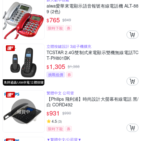
aiwa愛華來電顯示語音報號有線電話機 ALT-88
9 (2色)
765
$
$
849
限時下殺
券
立體按鍵設計 3組子機擴充
TCSTAR 2.4G雙制式來電顯示雙機無線電話TC
T-PH801BK
1,305
$
$
1,388
挑戰低價
券
繁體中文 公司貨
【Philips 飛利浦】時尚設計大螢幕有線電話 黑/
白 CORD492
補貨中
931
$
$
990
4.5
(
3
)
限時下殺
券
▼繁體中文/公司貨▼