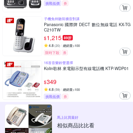
挑戰低價
券
子機免持聽筒擴音對講
Panasonic 國際牌 DECT 數位無線電話 KX-TG
C210TW
1,215
$
89折
4.8
(
20
)
總銷量>100
限時下殺
券
16首音樂鈴聲選擇
Kolin歌林 來電顯示型有線電話機 KTP-WDP01
349
$
4.8
(
59
)
總銷量>100
挑戰低價
券
馬上比買最好
相似商品比比看