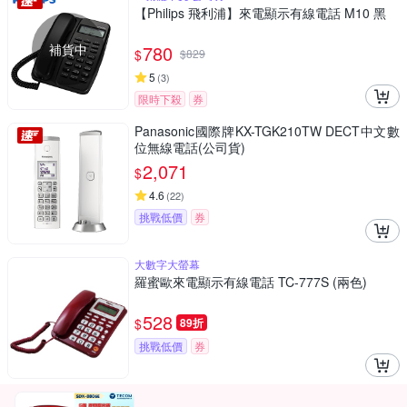
【Philips 飛利浦】來電顯示有線電話 M10 黑
補貨中
780
$
$
829
5
(
3
)
限時下殺
券
Panasonic國際牌KX-TGK210TW DECT中文數
位無線電話(公司貨)
2,071
$
4.6
(
22
)
挑戰低價
券
大數字大螢幕
羅蜜歐來電顯示有線電話 TC-777S (兩色)
528
$
89折
挑戰低價
券