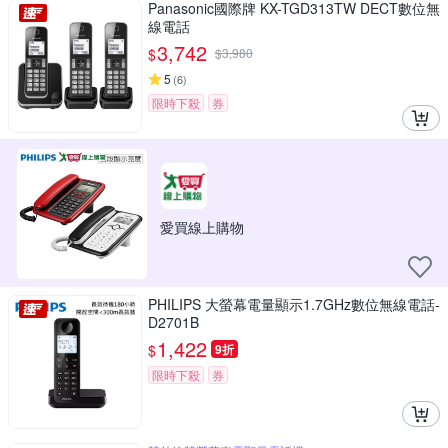
Panasonic國際牌 KX-TGD313TW DECT數位無
線電話
3,742
$
$
3,980
5
(
6
)
限時下殺
券
愛買線上購物
PHILIPS 大螢幕電量顯示1.7GHz數位無線電話-
D2701B
1,422
$
9折
限時下殺
券