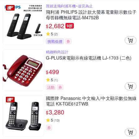
買就送飛利浦耳機~送完為止
飛利浦 PHILIPS 設計款大螢幕電量顯示數位子
母答錄機無線電話-M4752B
2,682
$
9折
5
(
2
)
挑戰低價
券
精緻時尚設計
G-PLUS來電顯示有線電話機 LJ-1703 (二色)
499
$
5
(
1
)
活動
券
國際牌 Panasonic 中文輸入/中文顯示數位無線
電話 KX-TGE612TWB
3,280
$
5
(
13
)
券