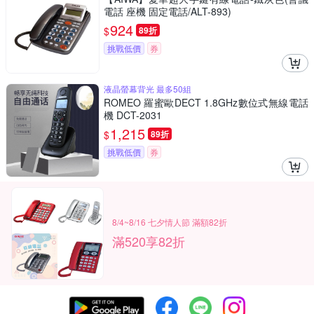
電話 座機 固定電話/ALT-893)
924
$
89折
挑戰低價
券
液晶螢幕背光 最多50組
ROMEO 羅蜜歐DECT 1.8GHz數位式無線電話
機 DCT-2031
1,215
$
89折
挑戰低價
券
8/4~8/16 七夕情人節 滿額82折
滿520享82折