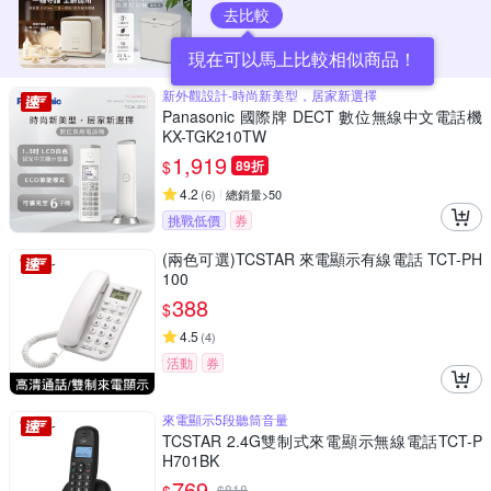
去比較
現在可以馬上比較相似商品！
新外觀設計-時尚新美型，居家新選擇
Panasonic 國際牌 DECT 數位無線中文電話機
KX-TGK210TW
1,919
$
89折
4.2
(
6
)
總銷量>50
挑戰低價
券
(兩色可選)TCSTAR 來電顯示有線電話 TCT-PH
100
388
$
4.5
(
4
)
活動
券
來電顯示5段聽筒音量
TCSTAR 2.4G雙制式來電顯示無線電話TCT-P
H701BK
769
$
818