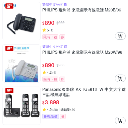
繁體中文/公司貨
PHILIPS 飛利浦 來電顯示有線電話 M20B/96
890
$
$
988
5
(
1
)
限時下殺
券
繁體中文/公司貨
PHILIPS 飛利浦 來電顯示有線電話 M20W/96
890
$
$
988
4.2
(
4
)
限時下殺
券
Panasonic國際牌 KX-TGE613TW 中文大字鍵
三話機無線電話
3,898
$
4.9
(
20
)
總銷量>50
挑戰低價
券