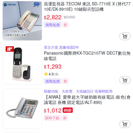
昌運監視器 TECOM 東訊 SD-7710E X (替代77
10E/DX-9910E) 10鍵顯示型話機
2,822
$
$
3,002
挑戰低價
券
英文介面 原廠保固2年
Panasonic國際牌KX-TGC210TW DECT數位無
線電話
1,293
$
4.9
(
5
)
挑戰低價
券
助聽功能、大鈴聲、大按鍵設計 長輩輕鬆用
【AIWA】愛華超大字鍵助聽有線電話-銀色(會
議電話 座機 固定電話/ALT-890)
1,012
$
89折
限時下殺
券