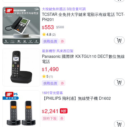
大按鍵免持通話 3段音量可調
TCSTAR 全免持大字鍵來電顯示有線電話 TCT-
PH201
553
$
$
588
4.8
(
2
)
挑戰低價
券
最新機型 馬來西亞製
Panasonic 國際牌 KX-TGU110 DECT數位無線
電話
1,490
$
5
(
1
)
挑戰低價
券
16吋背光螢幕
【PHILIPS 飛利浦】無線雙子機 D1602
2,241
$
9折
限時下殺
券