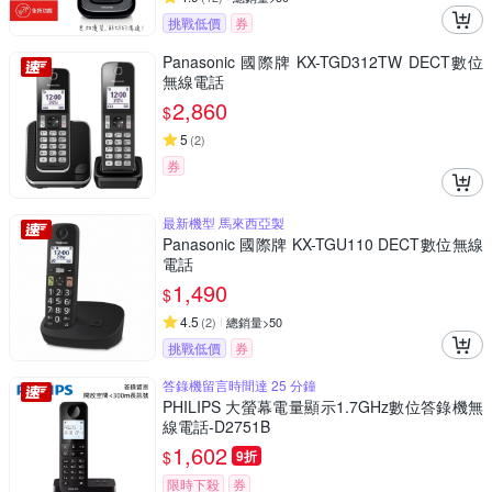
挑戰低價
券
Panasonic 國際牌 KX-TGD312TW DECT數位
無線電話
2,860
$
5
(
2
)
券
最新機型 馬來西亞製
Panasonic 國際牌 KX-TGU110 DECT數位無線
電話
1,490
$
4.5
(
2
)
總銷量>50
挑戰低價
券
答錄機留言時間達 25 分鐘
PHILIPS 大螢幕電量顯示1.7GHz數位答錄機無
線電話-D2751B
1,602
$
9折
限時下殺
券