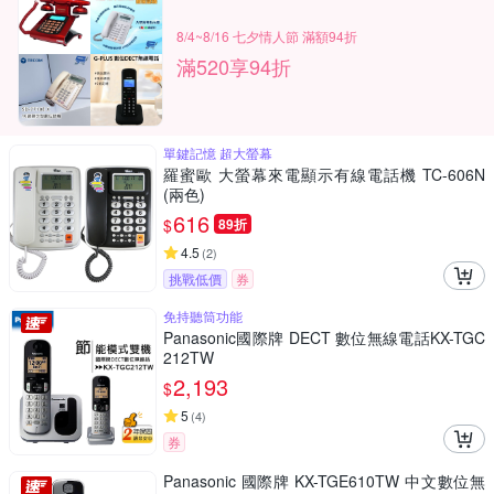
8/4~8/16 七夕情人節 滿額94折
滿520享94折
單鍵記憶 超大螢幕
羅蜜歐 大螢幕來電顯示有線電話機 TC-606N
(兩色)
616
$
89折
4.5
(
2
)
挑戰低價
券
免持聽筒功能
Panasonic國際牌 DECT 數位無線電話KX-TGC
212TW
2,193
$
5
(
4
)
券
Panasonic 國際牌 KX-TGE610TW 中文數位無