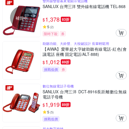
雙外線雙螢幕來電顯示電話機
SANLUX 台灣三洋 雙外線有線電話機 TEL-868
補貨中
1,378
$
83折
5
(
2
)
限時下殺
券
助聽功能、大鈴聲、大按鍵設計 長輩輕鬆用
【AIWA】愛華超大字鍵助聽有線電話-紅色(會
議電話 座機 固定電話/ALT-888)
1,012
$
89折
挑戰低價
券
數位無線電話子母機
SANLUX 台灣三洋 DCT-8916長距離數位無線
電話子母機
1,919
$
89折
5
(
5
)
挑戰低價
超大數字按鍵