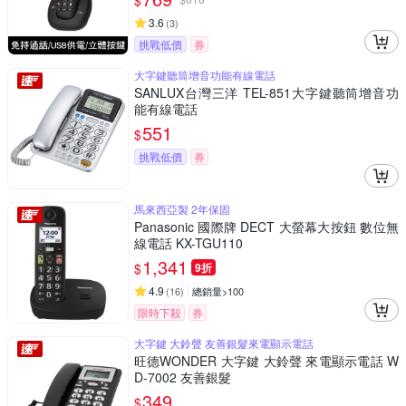
$
3.6
(
3
)
挑戰低價
券
大字鍵聽筒增音功能有線電話
SANLUX台灣三洋 TEL-851大字鍵聽筒增音功
能有線電話
551
$
挑戰低價
券
馬來西亞製 2年保固
Panasonic 國際牌 DECT 大螢幕大按鈕 數位無
線電話 KX-TGU110
1,341
$
9折
4.9
(
16
)
總銷量>100
限時下殺
券
大字鍵 大鈴聲 友善銀髮來電顯示電話
旺德WONDER 大字鍵 大鈴聲 來電顯示電話 W
D-7002 友善銀髮
349
$