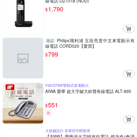
線電話-D2701B (NOD)
1,790
$
Philips飛利浦 五段亮度中文來電顯示有
商店
線電話 CORD020【愛買】
799
$
FSK/DTMF雙制式來電顯示
AIWA 愛華 超大字鍵大鈴聲有線電話 ALT-895
551
$
券
大按鍵設計 長輩也可輕鬆用
【AIWA】愛華超大字鍵有線電話-鐵灰色(會議