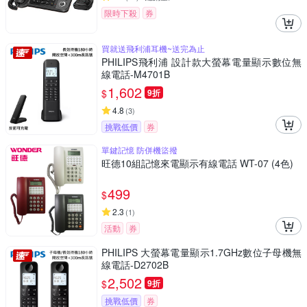
限時下殺
券
買就送飛利浦耳機~送完為止
PHILIPS飛利浦 設計款大螢幕電量顯示數位無
線電話-M4701B
1,602
$
9折
4.8
(
3
)
挑戰低價
券
單鍵記憶 防併機盜撥
旺德10組記憶來電顯示有線電話 WT-07 (4色)
499
$
2.3
(
1
)
活動
券
PHILIPS 大螢幕電量顯示1.7GHz數位子母機無
線電話-D2702B
2,502
$
9折
挑戰低價
券