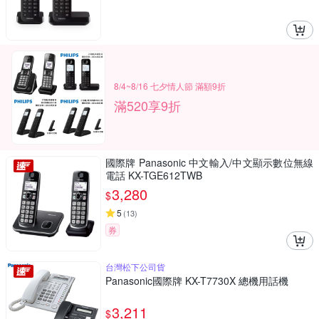
8/4~8/16 七夕情人節 滿額9折
滿520享9折
國際牌 Panasonic 中文輸入/中文顯示數位無線
電話 KX-TGE612TWB
3,280
$
5
(
13
)
券
台灣松下公司貨
Panasonic國際牌 KX-T7730X 總機用話機
3,211
$