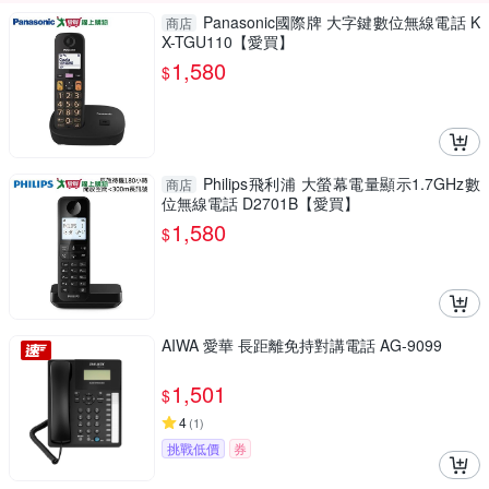
Panasonic國際牌 大字鍵數位無線電話 K
商店
X-TGU110【愛買】
1,580
$
Philips飛利浦 大螢幕電量顯示1.7GHz數
商店
位無線電話 D2701B【愛買】
1,580
$
AIWA 愛華 長距離免持對講電話 AG-9099
1,501
$
4
(
1
)
挑戰低價
券