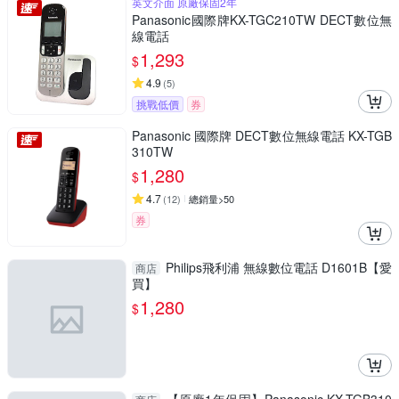
英文介面 原廠保固2年
Panasonic國際牌KX-TGC210TW DECT數位無
線電話
1,293
$
4.9
(
5
)
挑戰低價
券
Panasonic 國際牌 DECT數位無線電話 KX-TGB
310TW
1,280
$
4.7
(
12
)
總銷量>50
券
Philips飛利浦 無線數位電話 D1601B【愛
商店
買】
1,280
$