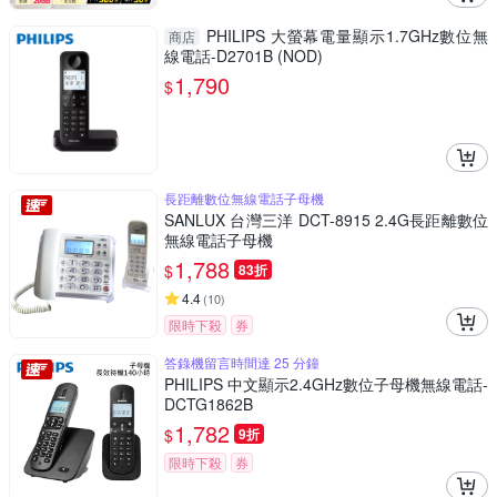
PHILIPS 大螢幕電量顯示1.7GHz數位無
商店
線電話-D2701B (NOD)
1,790
$
長距離數位無線電話子母機
SANLUX 台灣三洋 DCT-8915 2.4G長距離數位
無線電話子母機
1,788
$
83折
4.4
(
10
)
限時下殺
券
答錄機留言時間達 25 分鐘
PHILIPS 中文顯示2.4GHz數位子母機無線電話-
DCTG1862B
1,782
$
9折
限時下殺
券