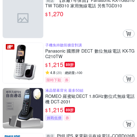
【原廠1年保固】Panasonic KX-TGB310
商店
TW TGB310 家用無線電話 另售TGD310
1,270
$
子機免持聽筒擴音對講
Panasonic 國際牌 DECT 數位無線電話 KX-TG
C210TW
1,215
$
89折
4.8
(
20
)
總銷量>100
限時下殺
券
液晶螢幕背光 最多50組
ROMEO 羅蜜歐DECT 1.8GHz數位式無線電話
機 DCT-2031
1,215
$
89折
挑戰低價
券
PHILIPS 來電顯示有線電話-CORD026B
商店