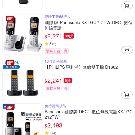
限時下殺88折↘
國際牌 Panasonic KX-TGC212TW DECT數位
無線電話
2,271
$
89折
5
(
2
)
限時下殺
券
16吋背光螢幕
【PHILIPS 飛利浦】無線雙子機 D1602
2,241
$
9折
限時下殺
券
免持聽筒功能
Panasonic國際牌 DECT 數位無線電話KX-TGC
212TW
2,193
$
5
(
4
)