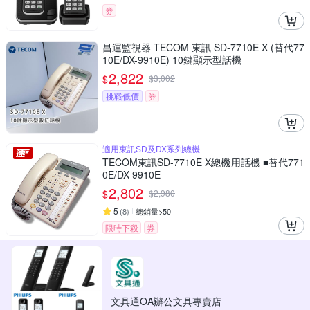
券
昌運監視器 TECOM 東訊 SD-7710E X (替代77
10E/DX-9910E) 10鍵顯示型話機
2,822
$
$
3,002
挑戰低價
券
適用東訊SD及DX系列總機
TECOM東訊SD-7710E X總機用話機 ■替代771
0E/DX-9910E
2,802
$
$
2,980
5
(
8
)
總銷量>50
限時下殺
券
文具通OA辦公文具專賣店