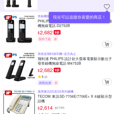
答錄機留言時間達 25 分鐘
現在可以追蹤你喜愛的商店！
PHILIPS 大螢幕電量顯示1.7GHz數位子母答錄
機無線電話-D2752B
2,682
$
9折
限時下殺
券
買就送飛利浦耳機~送完為止
飛利浦 PHILIPS 設計款大螢幕電量顯示數位子
母答錄機無線電話-M4752B
2,682
$
9折
5
(
2
)
挑戰低價
券
適用東訊SD及DX系列總機
TECOM 東訊SD-7706E/7706E+ X 6鍵顯示型
話機
2,614
$
$
2,780