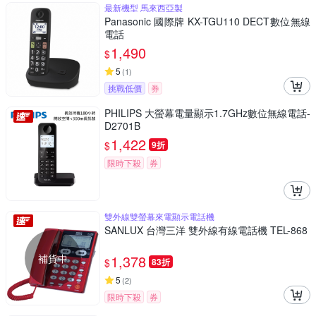
最新機型 馬來西亞製
Panasonic 國際牌 KX-TGU110 DECT數位無線
電話
1,490
$
5
(
1
)
挑戰低價
券
PHILIPS 大螢幕電量顯示1.7GHz數位無線電話-
D2701B
1,422
$
9折
限時下殺
券
雙外線雙螢幕來電顯示電話機
SANLUX 台灣三洋 雙外線有線電話機 TEL-868
補貨中
1,378
$
83折
5
(
2
)
限時下殺
券