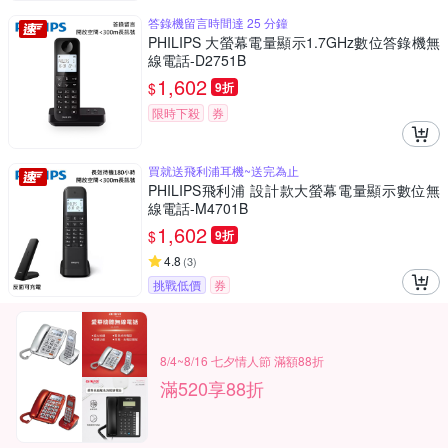
答錄機留言時間達 25 分鐘
PHILIPS 大螢幕電量顯示1.7GHz數位答錄機無
線電話-D2751B
1,602
$
9折
限時下殺
券
買就送飛利浦耳機~送完為止
PHILIPS飛利浦 設計款大螢幕電量顯示數位無
線電話-M4701B
1,602
$
9折
4.8
(
3
)
挑戰低價
券
8/4~8/16 七夕情人節 滿額88折
滿520享88折