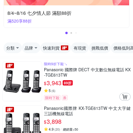
8/4~8/16 七夕情人節 滿額88折
滿520享88折
分類
品牌
快速到貨
有現貨
挑戰低價
價格低到
限時9折下殺↘
Panasonic 國際牌 DECT 中文數位無線電話 KX
-TGE613TW
3,943
$
89折
5
(
6
)
限時下殺
券
Panasonic國際牌 KX-TGE613TW 中文大字鍵
三話機無線電話
3,898
$
4.9
(
20
)
總銷量>50