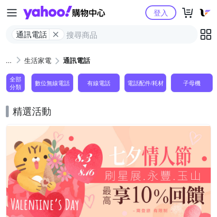
Yahoo購物中心
登入
通訊電話
生活家電
通訊電話
全部
數位無線電話
有線電話
電話配件/耗材
子母機
分類
精選活動