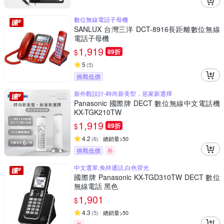
數位無線電話子母機
SANLUX 台灣三洋 DCT-8916長距離數位無線
電話子母機
1,919
$
89折
5
(
5
)
挑戰低價
新外觀設計-時尚新美型，居家新選擇
Panasonic 國際牌 DECT 數位無線中文電話機
KX-TGK210TW
1,919
$
89折
4.2
(
6
)
總銷量>50
挑戰低價
券
中文選單,免持通話,白色背光
國際牌 Panasonic KX-TGD310TW DECT 數位
無線電話 黑色
1,901
$
4.3
(
5
)
總銷量>50