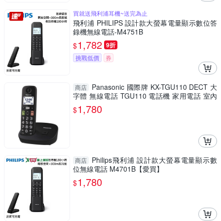
買就送飛利浦耳機~送完為止
飛利浦 PHILIPS 設計款大螢幕電量顯示數位答
錄機無線電話-M4751B
1,782
$
9折
挑戰低價
券
Panasonic 國際牌 KX-TGU110 DECT 大
商店
字體 無線電話 TGU110 電話機 家用電話 室內
電話
1,780
$
Philips飛利浦 設計款大螢幕電量顯示數
商店
位無線電話 M4701B【愛買】
1,780
$