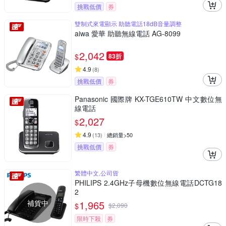
挑戰低價
券
雙制式來電顯示 助聽電話18dB音量調整
aiwa 愛華 助聽無線電話 AG-8099
2,042
$
83折
4.9
(
8
)
挑戰低價
券
Panasonic 國際牌 KX-TGE610TW 中文數位無
線電話
2,027
$
4.9
(
13
)
總銷量>50
挑戰低價
券
繁體中文,公司貨
PHILIPS 2.4GHz子母機數位無線電話DCTG18
2
補貨中
1,965
$
$
2,090
限時下殺
券