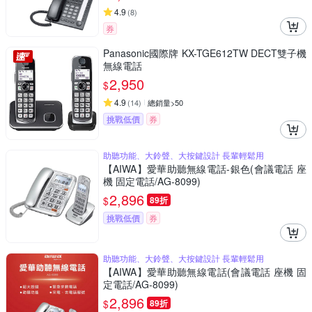
4.9
(
8
)
券
Panasonic國際牌 KX-TGE612TW DECT雙子機
無線電話
2,950
$
4.9
(
14
)
總銷量>50
挑戰低價
券
助聽功能、大鈴聲、大按鍵設計 長輩輕鬆用
【AIWA】愛華助聽無線電話-銀色(會議電話 座
機 固定電話/AG-8099)
2,896
$
89折
挑戰低價
券
助聽功能、大鈴聲、大按鍵設計 長輩輕鬆用
【AIWA】愛華助聽無線電話(會議電話 座機 固
定電話/AG-8099)
2,896
$
89折