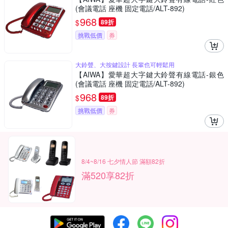
(會議電話 座機 固定電話/ALT-892)
968
$
89折
挑戰低價
券
大鈴聲、大按鍵設計 長輩也可輕鬆用
【AIWA】愛華超大字鍵大鈴聲有線電話-銀色
(會議電話 座機 固定電話/ALT-892)
968
$
89折
挑戰低價
券
8/4~8/16 七夕情人節 滿額82折
滿520享82折