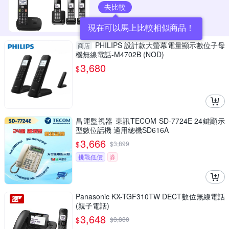
去比較
現在可以馬上比較相似商品！
PHILIPS 設計款大螢幕電量顯示數位子母
商店
機無線電話-M4702B (NOD)
3,680
$
昌運監視器 東訊TECOM SD-7724E 24鍵顯示
型數位話機 適用總機SD616A
3,666
$
$
3,899
挑戰低價
券
Panasonic KX-TGF310TW DECT數位無線電話
(親子電話)
3,648
$
$
3,880