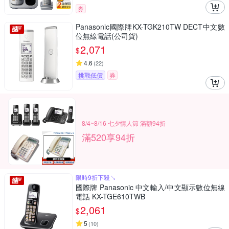
券
Panasonic國際牌KX-TGK210TW DECT中文數
位無線電話(公司貨)
2,071
$
4.6
(
22
)
挑戰低價
券
8/4~8/16 七夕情人節 滿額94折
滿520享94折
限時9折下殺↘
國際牌 Panasonic 中文輸入/中文顯示數位無線
電話 KX-TGE610TWB
2,061
$
5
(
10
)