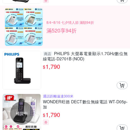
券
8/4~8/16 七夕情人節 滿額94折
滿520享94折
PHILIPS 大螢幕電量顯示1.7GHz數位無
商店
線電話-D2701B (NOD)
1,790
$
通話距離遠達300米
WONDER旺德 DECT數位無線電話 WT-D05p-
加
補貨中
1,790
$
券