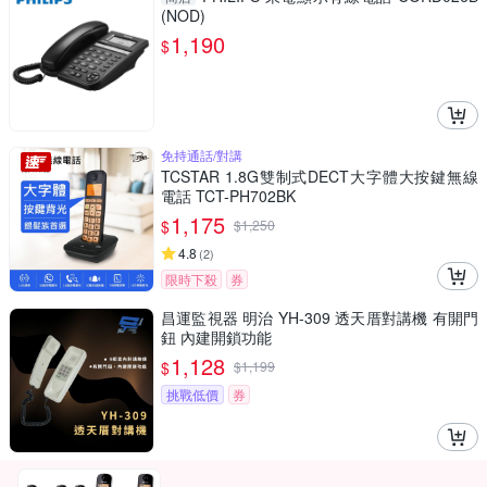
(NOD)
1,190
$
免持通話/對講
TCSTAR 1.8G雙制式DECT大字體大按鍵無線
電話 TCT-PH702BK
1,175
$
$
1,250
4.8
(
2
)
限時下殺
券
昌運監視器 明治 YH-309 透天厝對講機 有開門
鈕 內建開鎖功能
1,128
$
$
1,199
挑戰低價
券