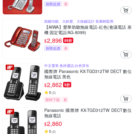
挑戰低價
券
助聽功能、大鈴聲、大按鍵設計 長輩輕鬆用
【AIWA】愛華助聽無線電話-紅色(會議電話 座
機 固定電話/AG-8099)
2,896
$
89折
挑戰低價
券
中文選單,免持通話,白色背光
國際牌 Panasonic KX-TGD312TW DECT 數位
無線電話 黑色
2,862
$
9折
5
(
2
)
限時下殺
券
Panasonic 國際牌 KX-TGD312TW DECT數位
無線電話
2,860
$
5
(
2
)