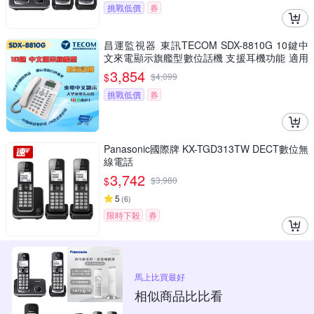
挑戰低價
券
昌運監視器 東訊TECOM SDX-8810G 10鍵中
文來電顯示旗艦型數位話機 支援耳機功能 適用
SD／DX總機
3,854
$
$
4,099
挑戰低價
券
Panasonic國際牌 KX-TGD313TW DECT數位無
線電話
3,742
$
$
3,980
5
(
6
)
限時下殺
券
馬上比買最好
相似商品比比看