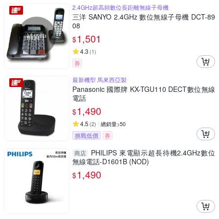
2.4GHz超高頻數位長距離無線子母機
三洋 SANYO 2.4GHz 數位無線子母機 DCT-89
08
補貨中
1,501
$
4.3
(
1
)
券
最新機型 馬來西亞製
Panasonic 國際牌 KX-TGU110 DECT數位無線
電話
1,490
$
4.5
(
2
)
總銷量>50
挑戰低價
券
PHILIPS 來電顯示超長待機2.4GHz數位
商店
無線電話-D1601B (NOD)
1,490
$