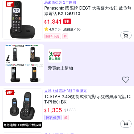
馬來西亞製 2年保固
Panasonic 國際牌 DECT 大螢幕大按鈕 數位無
線電話 KX-TGU110
1,341
$
9折
4.9
(
16
)
總銷量>100
限時下殺
券
愛買線上購物
立體按鍵設計 3組子機擴充
TCSTAR 2.4G雙制式來電顯示雙機無線電話TC
T-PH801BK
1,305
$
$
1,388
挑戰低價
券