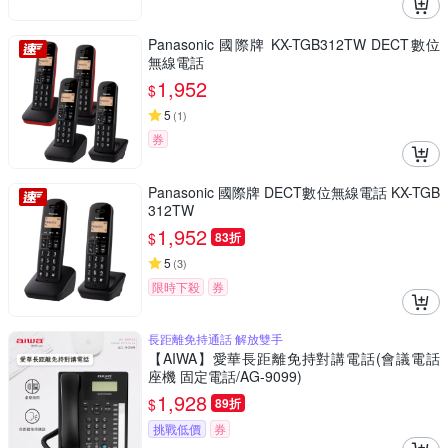
Panasonic 國際牌 KX-TGB312TW DECT數位
無線電話
1,952
$
5
(
1
)
券
Panasonic 國際牌 DECT數位無線電話 KX-TGB
312TW
1,952
$
83折
5
(
3
)
限時下殺
券
長距離免持通話 解放雙手
【AIWA】愛華長距離免持對講電話(會議電話
座機 固定電話/AG-9099)
1,928
$
89折
挑戰低價
券