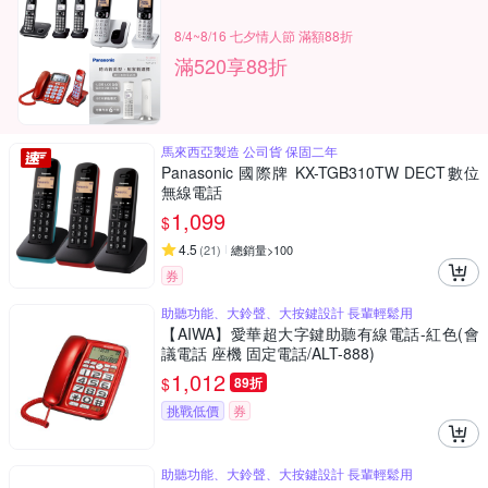
8/4~8/16 七夕情人節 滿額88折
滿520享88折
馬來西亞製造 公司貨 保固二年
Panasonic 國際牌 KX-TGB310TW DECT數位
無線電話
1,099
$
4.5
(
21
)
總銷量>100
券
助聽功能、大鈴聲、大按鍵設計 長輩輕鬆用
【AIWA】愛華超大字鍵助聽有線電話-紅色(會
議電話 座機 固定電話/ALT-888)
1,012
$
89折
挑戰低價
券
助聽功能、大鈴聲、大按鍵設計 長輩輕鬆用