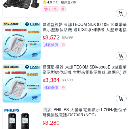
4.9
(
14
)
總銷量>50
限時下殺
券
昌運監視器 東訊TECOM SDX-8810E 10鍵豪華
顯示型數位話機 適用SD系列總機 大型來電指
示燈(紅綠兩色)
3,572
$
$
3,799
挑戰低價
券
昌運監視器 東訊TECOM SDX-8806E 6鍵豪華
顯示型數位話機 大型來電指示燈(紅綠兩色) 適
用SDX500總機
3,384
$
$
3,599
挑戰低價
券
PHILIPS 大螢幕電量顯示1.7GHz數位子
商店
母機無線電話-D2702B (NOD)
3,280
$