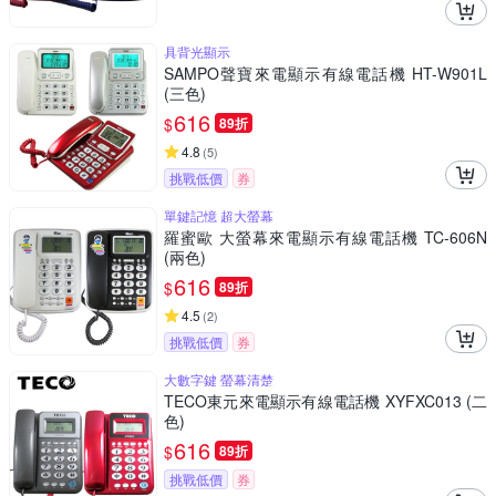
具背光顯示
SAMPO聲寶來電顯示有線電話機 HT-W901L
(三色)
616
$
89折
4.8
(
5
)
挑戰低價
券
單鍵記憶 超大螢幕
羅蜜歐 大螢幕來電顯示有線電話機 TC-606N
(兩色)
616
$
89折
4.5
(
2
)
挑戰低價
券
大數字鍵 螢幕清楚
TECO東元來電顯示有線電話機 XYFXC013 (二
色)
616
$
89折
挑戰低價
券