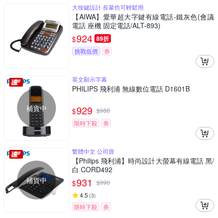
大按鍵設計 長輩也可輕鬆用
【AIWA】愛華超大字鍵有線電話-鐵灰色(會議
電話 座機 固定電話/ALT-893)
924
$
89折
挑戰低價
券
英文顯示字幕
PHILIPS 飛利浦 無線數位電話 D1601B
補貨中
929
$
$
988
限時下殺
券
繁體中文 公司貨
【Philips 飛利浦】時尚設計大螢幕有線電話 黑/
白 CORD492
補貨中
931
$
$
990
4.5
(
3
)
限時下殺
券