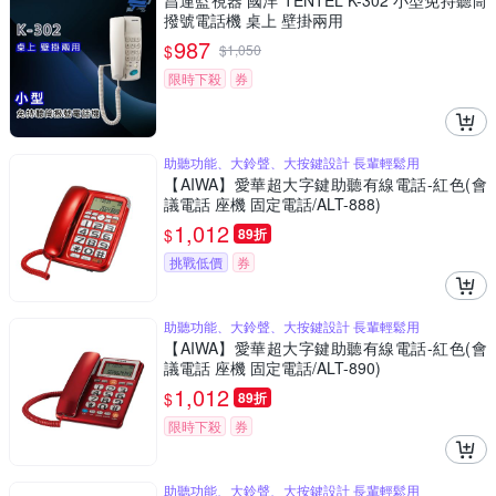
昌運監視器 國洋 TENTEL K-302 小型免持聽筒
撥號電話機 桌上 壁掛兩用
987
$
$
1,050
限時下殺
券
助聽功能、大鈴聲、大按鍵設計 長輩輕鬆用
【AIWA】愛華超大字鍵助聽有線電話-紅色(會
議電話 座機 固定電話/ALT-888)
1,012
$
89折
挑戰低價
券
助聽功能、大鈴聲、大按鍵設計 長輩輕鬆用
【AIWA】愛華超大字鍵助聽有線電話-紅色(會
議電話 座機 固定電話/ALT-890)
1,012
$
89折
限時下殺
券
助聽功能、大鈴聲、大按鍵設計 長輩輕鬆用