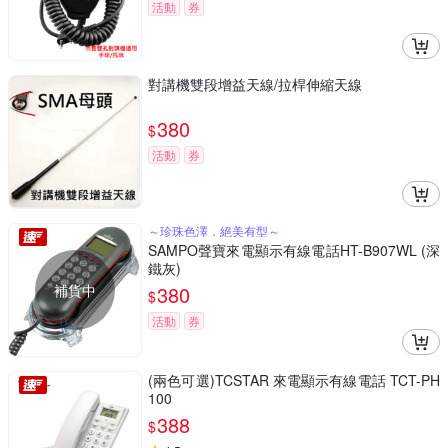
活動
券
對講機雙段增益天線/拉桿伸縮天線
380
$
活動
券
～珍珠色澤．絕美有型～
SAMPO聲寶來電顯示有線電話HT-B907WL (深
鐵灰)
補貨中
380
$
活動
券
(兩色可選)TCSTAR 來電顯示有線電話 TCT-PH
100
388
$