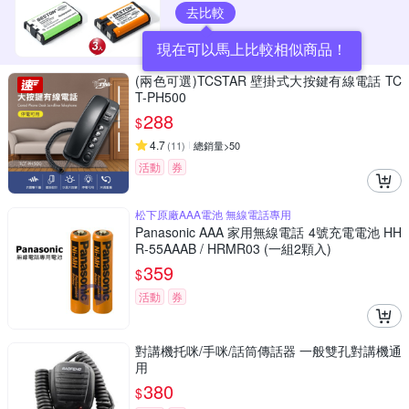
去比較
現在可以馬上比較相似商品！
(兩色可選)TCSTAR 壁掛式大按鍵有線電話 TC
T-PH500
288
$
4.7
(
11
)
總銷量>50
活動
券
松下原廠AAA電池 無線電話專用
Panasonic AAA 家用無線電話 4號充電電池 HH
R-55AAAB / HRMR03 (一組2顆入)
359
$
活動
券
對講機托咪/手咪/話筒傳話器 一般雙孔對講機通
用
380
$