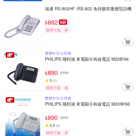
瑞通 RS-802HF /RS-802 免持聽筒重撥型話機
882
$
9折
限時下殺
券
繁體中文/公司貨
PHILIPS 飛利浦 來電顯示有線電話 M20B/96
890
$
$
988
5
(
1
)
限時下殺
券
繁體中文/公司貨
PHILIPS 飛利浦 來電顯示有線電話 M20W/96
890
$
$
988
4.2
(
4
)
限時下殺
券