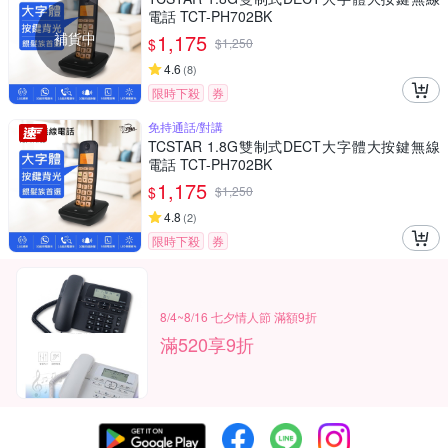
電話 TCT-PH702BK
補貨中
1,175
$
$
1,250
4.6
(
8
)
限時下殺
券
免持通話/對講
TCSTAR 1.8G雙制式DECT大字體大按鍵無線
電話 TCT-PH702BK
1,175
$
$
1,250
4.8
(
2
)
限時下殺
券
8/4~8/16 七夕情人節 滿額9折
滿520享9折