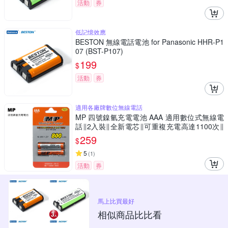
活動
券
低記憶效應
BESTON 無線電話電池 for Panasonic HHR-P1
07 (BST-P107)
199
$
活動
券
適用各廠牌數位無線電話
MP 四號鎳氫充電電池 AAA 適用數位式無線電
話∥2入裝∥全新電芯∥可重複充電高達1100次∥
1.2V / 800mAh
259
$
5
(
1
)
活動
券
馬上比買最好
相似商品比比看