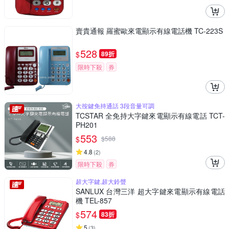
賣貴通報 羅蜜歐來電顯示有線電話機 TC-223S
528
$
89折
限時下殺
券
大按鍵免持通話 3段音量可調
TCSTAR 全免持大字鍵來電顯示有線電話 TCT-
PH201
553
$
$
588
4.8
(
2
)
限時下殺
券
超大字鍵,超大鈴聲
SANLUX 台灣三洋 超大字鍵來電顯示有線電話
機 TEL-857
574
$
83折
5
(
3
)