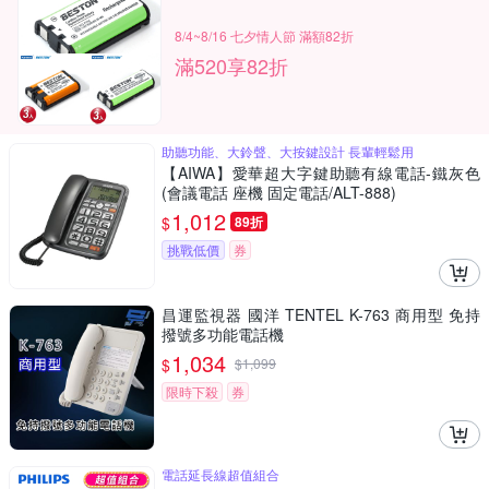
8/4~8/16 七夕情人節 滿額82折
滿520享82折
助聽功能、大鈴聲、大按鍵設計 長輩輕鬆用
【AIWA】愛華超大字鍵助聽有線電話-鐵灰色
(會議電話 座機 固定電話/ALT-888)
1,012
$
89折
挑戰低價
券
昌運監視器 國洋 TENTEL K-763 商用型 免持
撥號多功能電話機
1,034
$
$
1,099
限時下殺
券
電話延長線超值組合