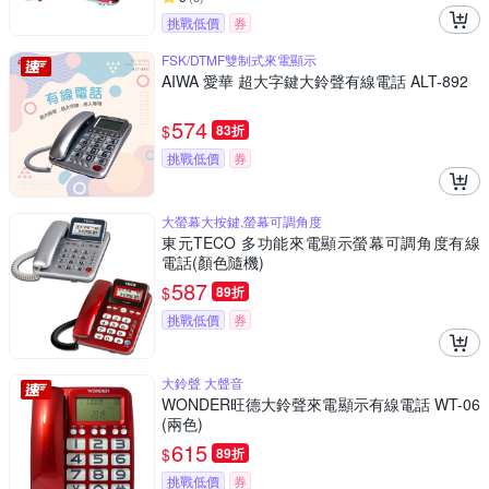
挑戰低價
券
FSK/DTMF雙制式來電顯示
AIWA 愛華 超大字鍵大鈴聲有線電話 ALT-892
574
$
83折
挑戰低價
券
大螢幕大按鍵,螢幕可調角度
東元TECO 多功能來電顯示螢幕可調角度有線
電話(顏色隨機)
587
$
89折
挑戰低價
券
大鈴聲 大聲音
WONDER旺德大鈴聲來電顯示有線電話 WT-06
(兩色)
615
$
89折
挑戰低價
券