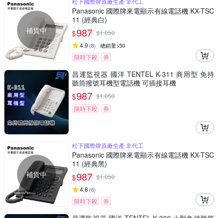
松下國際牌原廠生產 非代工
Panasonic 國際牌來電顯示有線電話機 KX-TSC
11 (經典白)
補貨中
987
$
$
1,050
4.9
(
8
)
總銷量>50
限時下殺
券
昌運監視器 國洋 TENTEL K-311 商用型 免持
聽筒撥號耳機型電話機 可插接耳機
987
$
$
1,050
限時下殺
券
松下國際牌原廠生產 非代工
Panasonic 國際牌來電顯示有線電話機 KX-TSC
11 (經典黑)
補貨中
987
$
$
1,050
4.8
(
6
)
限時下殺
券