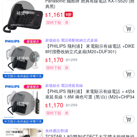
Panasonic 國際牌 經典有線電話 KX-TS520 (經
典黑)
補貨中
1,161
$
9折
限時下殺
券
超值組合 電話搭配收納立式桌扇
【PHILIPS 飛利浦】 來電顯示有線電話 +DIKE
8吋摺疊收納立式桌扇(M20+DUF301)
補貨中
1,170
$
$
1,299
限時下殺
券
超值組合 電話搭延長線
【PHILIPS 飛利浦】 來電顯示有線電話 + 4切4
座延長線 1.8M 兩色可選 (黑/白) (M20+CHP34
44)
補貨中
1,170
$
$
1,299
限時下殺
券
免持通話/對講
TCSTAR 1.8G雙制式DECT大字體大按鍵無線