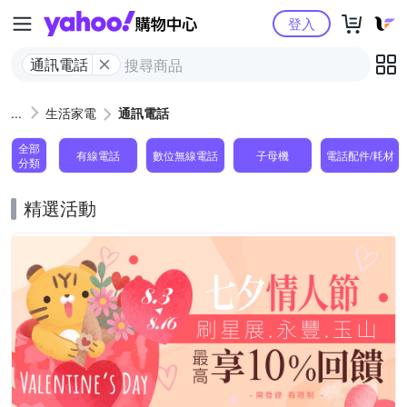
Yahoo購物中心
登入
通訊電話
生活家電
通訊電話
全部
有線電話
數位無線電話
子母機
電話配件/耗材
分類
精選活動