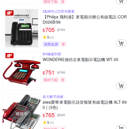
限時下殺
券
2點8吋LCD背光螢幕
【Philips 飛利浦】來電顯示辦公有線電話-COR
D026B/96
705
$
$
749
5
(
1
)
挑戰低價
券
8H極速到貨
WONDER旺德仿古來電顯示電話機 WT-05
751
$
$
798
限時下殺
券
超大數字按鍵
aiwa愛華來電顯示語音報號有線電話機 ALT-89
0 ( (3色)
補貨中
765
$
$
849
5
(
1
)