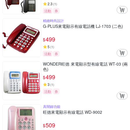
2.3
(
1
)
活動
券
精緻時尚設計
G-PLUS來電顯示有線電話機 LJ-1703 (二色)
499
$
5
(
1
)
活動
券
WONDER旺德 來電顯示型有線電話 WT-03 (兩
色)
499
$
3
(
1
)
活動
券
具鬧鐘功能
旺德來電顯示有線電話 WD-9002
509
$