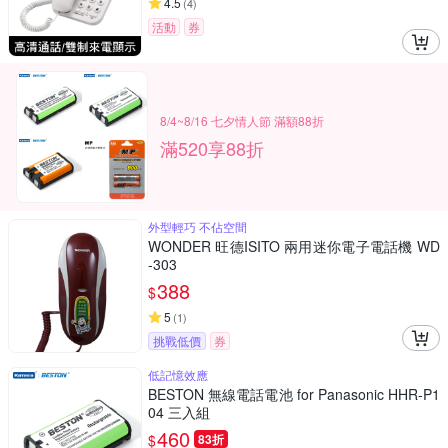
4.5
(
4
)
活動
券
8/4~8/16 七夕情人節 滿額88折
滿520享88折
外型輕巧 不佔空間
WONDER 旺德ISITO 兩用迷你電子電話機 WD
-303
388
$
5
(
1
)
挑戰低價
券
低記憶效應
BESTON 無線電話電池 for Panasonic HHR-P1
04 三入組
460
$
83折