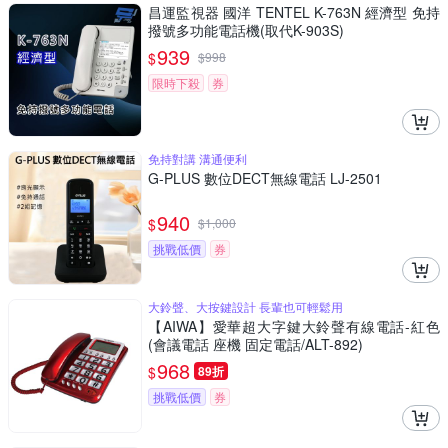
昌運監視器 國洋 TENTEL K-763N 經濟型 免持
撥號多功能電話機(取代K-903S)
939
$
$
998
限時下殺
券
免持對講 溝通便利
G-PLUS 數位DECT無線電話 LJ-2501
940
$
$
1,000
挑戰低價
券
大鈴聲、大按鍵設計 長輩也可輕鬆用
【AIWA】愛華超大字鍵大鈴聲有線電話-紅色
(會議電話 座機 固定電話/ALT-892)
968
$
89折
挑戰低價
券