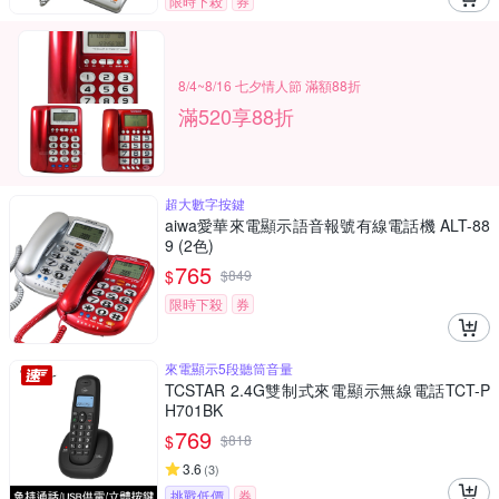
限時下殺
券
8/4~8/16 七夕情人節 滿額88折
滿520享88折
超大數字按鍵
aiwa愛華來電顯示語音報號有線電話機 ALT-88
9 (2色)
765
$
$
849
限時下殺
券
來電顯示5段聽筒音量
TCSTAR 2.4G雙制式來電顯示無線電話TCT-P
H701BK
769
$
$
818
3.6
(
3
)
挑戰低價
券