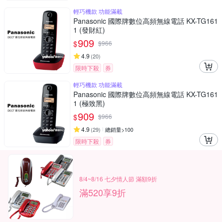
輕巧機款 功能滿載
Panasonic 國際牌數位高頻無線電話 KX-TG161
1 (發財紅)
909
$
$
966
4.9
(
20
)
限時下殺
券
輕巧機款 功能滿載
Panasonic 國際牌數位高頻無線電話 KX-TG161
1 (極致黑)
909
$
$
966
4.9
(
29
)
總銷量>100
限時下殺
券
8/4~8/16 七夕情人節 滿額9折
滿520享9折