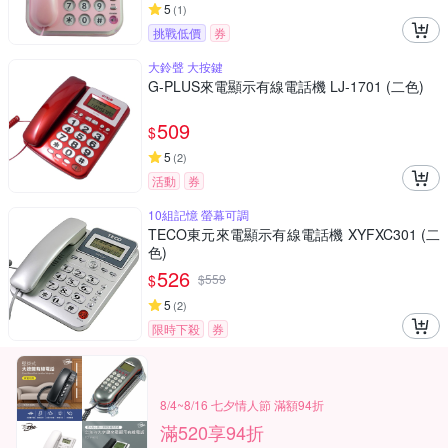
5
(
1
)
挑戰低價
券
大鈴聲 大按鍵
G-PLUS來電顯示有線電話機 LJ-1701 (二色)
509
$
5
(
2
)
活動
券
10組記憶 螢幕可調
TECO東元來電顯示有線電話機 XYFXC301 (二
色)
526
$
$
559
5
(
2
)
限時下殺
券
8/4~8/16 七夕情人節 滿額94折
滿520享94折