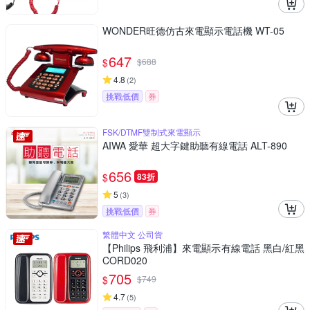
WONDER旺德仿古來電顯示電話機 WT-05
647
$
$
688
4.8
(
2
)
挑戰低價
券
FSK/DTMF雙制式來電顯示
AIWA 愛華 超大字鍵助聽有線電話 ALT-890
656
$
83折
5
(
3
)
挑戰低價
券
繁體中文 公司貨
【Philips 飛利浦】來電顯示有線電話 黑白/紅黑
CORD020
705
$
$
749
4.7
(
5
)