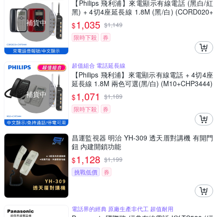
【Philips 飛利浦】來電顯示有線電話 (黑白/紅
黑) + 4切4座延長線 1.8M (黑/白) (CORD020+
CHP3444)
補貨中
1,035
$
$
1,149
限時下殺
券
超值組合 電話延長線
【Philips 飛利浦】來電顯示有線電話 + 4切4座
延長線 1.8M 兩色可選(黑/白) (M10+CHP3444)
補貨中
1,071
$
$
1,189
限時下殺
券
昌運監視器 明治 YH-309 透天厝對講機 有開門
鈕 內建開鎖功能
1,128
$
$
1,199
挑戰低價
券
電話界的經典 原廠生產非代工 超值耐用