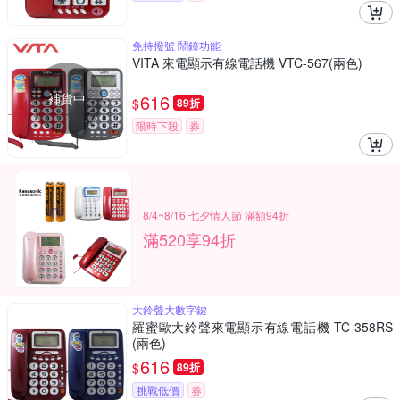
免持撥號 鬧鐘功能
VITA 來電顯示有線電話機 VTC-567(兩色)
補貨中
616
$
89折
限時下殺
券
8/4~8/16 七夕情人節 滿額94折
滿520享94折
大鈴聲大數字鍵
羅蜜歐大鈴聲來電顯示有線電話機 TC-358RS
(兩色)
616
$
89折
挑戰低價
券