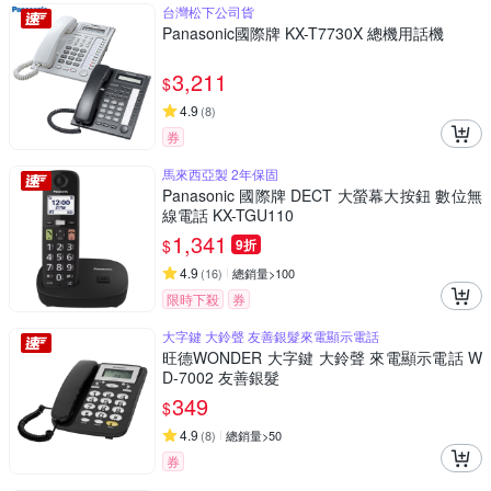
台灣松下公司貨
Panasonic國際牌 KX-T7730X 總機用話機
3,211
$
4.9
(
8
)
券
馬來西亞製 2年保固
Panasonic 國際牌 DECT 大螢幕大按鈕 數位無
線電話 KX-TGU110
1,341
$
9折
4.9
(
16
)
總銷量>100
限時下殺
券
大字鍵 大鈴聲 友善銀髮來電顯示電話
旺德WONDER 大字鍵 大鈴聲 來電顯示電話 W
D-7002 友善銀髮
349
$
4.9
(
8
)
總銷量>50
券