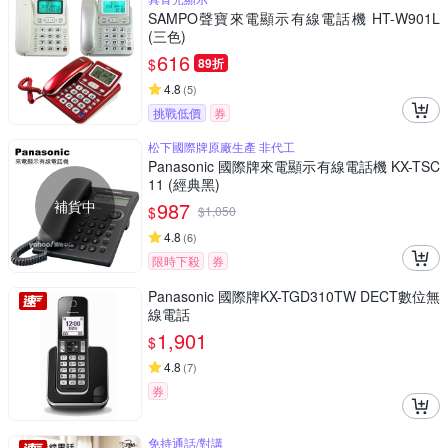
SAMPO聲寶來電顯示有線電話機 HT-W901L
(三色)
616
$
89折
4.8
(
5
)
挑戰低價
券
松下國際牌原廠生產 非代工
Panasonic 國際牌來電顯示有線電話機 KX-TSC
11 (經典黑)
補貨中
987
$
$
1,050
4.8
(
6
)
限時下殺
券
Panasonic 國際牌KX-TGD310TW DECT數位無
線電話
1,901
$
4.8
(
7
)
券
免持通話/對講