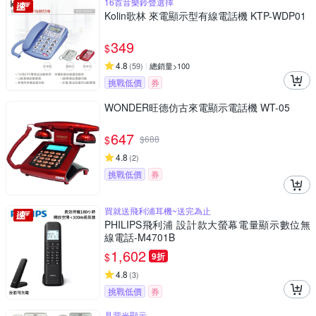
16首音樂鈴聲選擇
Kolin歌林 來電顯示型有線電話機 KTP-WDP01
349
$
4.8
(
59
)
總銷量>100
挑戰低價
券
WONDER旺德仿古來電顯示電話機 WT-05
647
$
$
688
4.8
(
2
)
挑戰低價
券
買就送飛利浦耳機~送完為止
PHILIPS飛利浦 設計款大螢幕電量顯示數位無
線電話-M4701B
1,602
$
9折
4.8
(
3
)
挑戰低價
券
具背光顯示