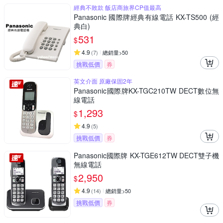
經典不敗款 飯店商旅界CP值最高
Panasonic 國際牌經典有線電話 KX-TS500 (經
典白)
531
$
4.9
(
7
)
總銷量>50
挑戰低價
券
英文介面 原廠保固2年
Panasonic國際牌KX-TGC210TW DECT數位無
線電話
1,293
$
4.9
(
5
)
挑戰低價
券
Panasonic國際牌 KX-TGE612TW DECT雙子機
無線電話
2,950
$
4.9
(
14
)
總銷量>50
挑戰低價
券