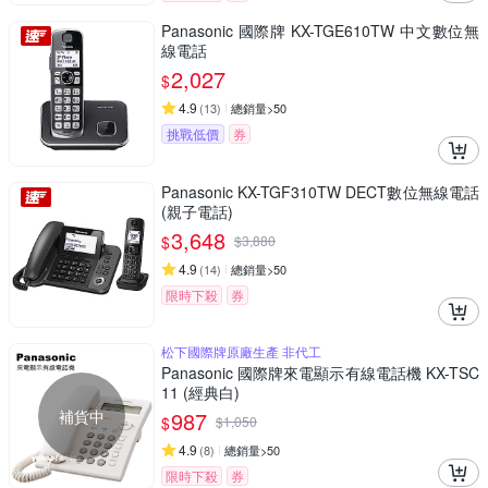
Panasonic 國際牌 KX-TGE610TW 中文數位無
線電話
2,027
$
4.9
(
13
)
總銷量>50
挑戰低價
券
Panasonic KX-TGF310TW DECT數位無線電話
(親子電話)
3,648
$
$
3,880
4.9
(
14
)
總銷量>50
限時下殺
券
松下國際牌原廠生產 非代工
Panasonic 國際牌來電顯示有線電話機 KX-TSC
11 (經典白)
補貨中
987
$
$
1,050
4.9
(
8
)
總銷量>50
限時下殺
券