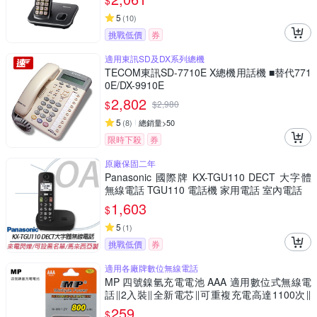
$
5
(
10
)
挑戰低價
券
適用東訊SD及DX系列總機
TECOM東訊SD-7710E X總機用話機 ■替代771
0E/DX-9910E
2,802
$
$
2,980
5
(
8
)
總銷量>50
限時下殺
券
原廠保固二年
Panasonic 國際牌 KX-TGU110 DECT 大字體
無線電話 TGU110 電話機 家用電話 室內電話
1,603
$
5
(
1
)
挑戰低價
券
適用各廠牌數位無線電話
MP 四號鎳氫充電電池 AAA 適用數位式無線電
話∥2入裝∥全新電芯∥可重複充電高達1100次∥
1.2V / 800mAh
259
$