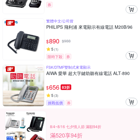
券
繁體中文/公司貨
PHILIPS 飛利浦 來電顯示有線電話 M20B/96
890
$
$
988
5
(
1
)
限時下殺
券
FSK/DTMF雙制式來電顯示
AIWA 愛華 超大字鍵助聽有線電話 ALT-890
656
$
83折
5
(
3
)
挑戰低價
券
8/4~8/16 七夕情人節 滿額94折
滿520享94折