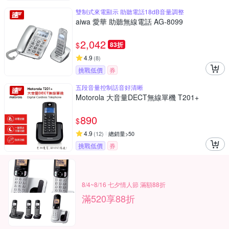
雙制式來電顯示 助聽電話18dB音量調整
aiwa 愛華 助聽無線電話 AG-8099
2,042
$
83折
4.9
(
8
)
挑戰低價
券
五段音量控制話音好清晰
Motorola 大音量DECT無線單機 T201+
890
$
4.9
(
12
)
總銷量>50
挑戰低價
券
8/4~8/16 七夕情人節 滿額88折
滿520享88折