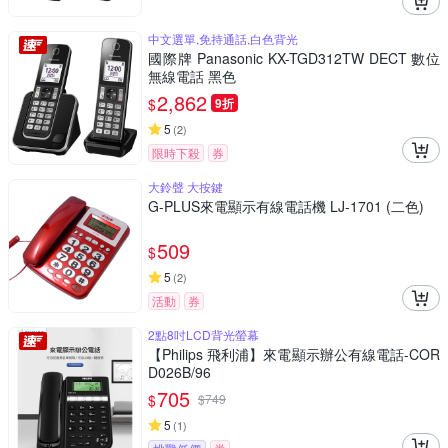
中文選單,免持通話,白色背光
國際牌 Panasonic KX-TGD312TW DECT 數位
無線電話 黑色
2,862
$
9折
5
(
2
)
限時下殺
券
大鈴聲 大按鍵
G-PLUS來電顯示有線電話機 LJ-1701 (二色)
509
$
5
(
2
)
活動
券
2點8吋LCD背光螢幕
【Philips 飛利浦】來電顯示辦公有線電話-COR
D026B/96
705
$
$
749
5
(
1
)