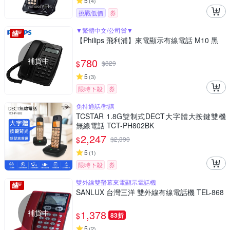
5
(
4
)
挑戰低價
券
▼繁體中文/公司貨▼
【Philips 飛利浦】來電顯示有線電話 M10 黑
補貨中
780
$
$
829
5
(
3
)
限時下殺
券
免持通話/對講
TCSTAR 1.8G雙制式DECT大字體大按鍵雙機
無線電話 TCT-PH802BK
2,247
$
$
2,390
5
(
1
)
限時下殺
券
雙外線雙螢幕來電顯示電話機
SANLUX 台灣三洋 雙外線有線電話機 TEL-868
補貨中
1,378
$
83折
5
(
2
)