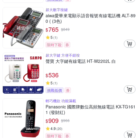
超大數字按鍵
aiwa愛華來電顯示語音報號有線電話機 ALT-89
0 ( (3色)
補貨中
765
$
$
849
5
(
1
)
限時下殺
券
超大字鍵 方便不錯按
聲寶 大字鍵有線電話 HT-W2202L 白
536
$
5
(
1
)
挑戰低價
券
輕巧機款 功能滿載
Panasonic 國際牌數位高頻無線電話 KX-TG161
1 (發財紅)
909
$
$
966
4.9
(
20
)
限時下殺
券