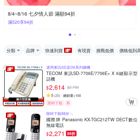
8/4~8/16 七夕情人節 滿額94折
滿520享94折
分類
品牌
快速到貨
有現貨
挑戰低價
價格低到
適用東訊SD及DX系列總機
TECOM 東訊SD-7706E/7706E+ X 6鍵顯示型
話機
2,614
$
$
2,780
5
(
20
)
總銷量>100
限時下殺
券
限時下殺88折↘
國際牌 Panasonic KX-TGC212TW DECT數位
無線電話
2,271
$
89折