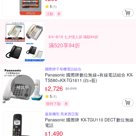
5
(
1
)
活動
券
8/4~8/16 七夕情人節 滿額94折
滿520享94折
國際牌子母機電話組合
Panasonic 國際牌數位無線+有線電話組合 KX-
TS580+KX-TG1611 (白+藍)
補貨中
2,726
$
$
2,899
5
(
1
)
限時下殺
券
最新機型 馬來西亞製
Panasonic 國際牌 KX-TGU110 DECT數位無線
電話
1,490
$