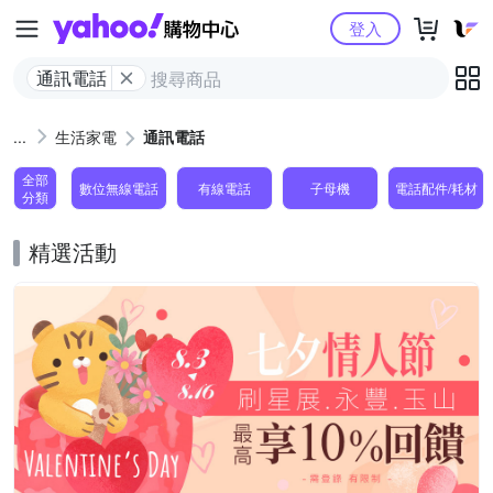
Yahoo購物中心
登入
通訊電話
生活家電
通訊電話
全部
數位無線電話
有線電話
子母機
電話配件/耗材
分類
精選活動