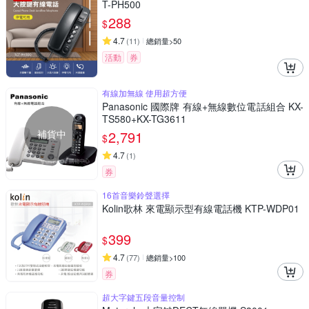
T-PH500
288
$
4.7
(
11
)
總銷量>50
活動
券
有線加無線 使用超方便
Panasonic 國際牌 有線+無線數位電話組合 KX-
TS580+KX-TG3611
補貨中
2,791
$
4.7
(
1
)
券
16首音樂鈴聲選擇
Kolin歌林 來電顯示型有線電話機 KTP-WDP01
399
$
4.7
(
77
)
總銷量>100
券
超大字鍵五段音量控制