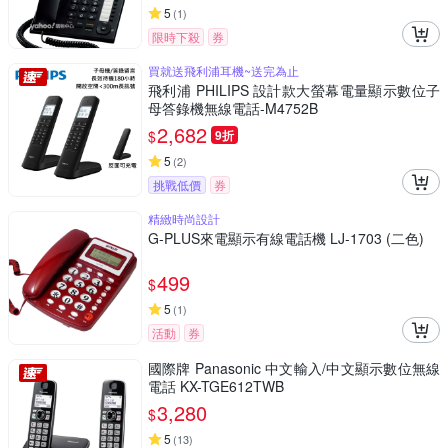
5
(
1
)
限時下殺
券
買就送飛利浦耳機~送完為止
飛利浦 PHILIPS 設計款大螢幕電量顯示數位子
母答錄機無線電話-M4752B
2,682
$
9折
5
(
2
)
挑戰低價
券
精緻時尚設計
G-PLUS來電顯示有線電話機 LJ-1703 (二色)
499
$
5
(
1
)
活動
券
國際牌 Panasonic 中文輸入/中文顯示數位無線
電話 KX-TGE612TWB
3,280
$
5
(
13
)