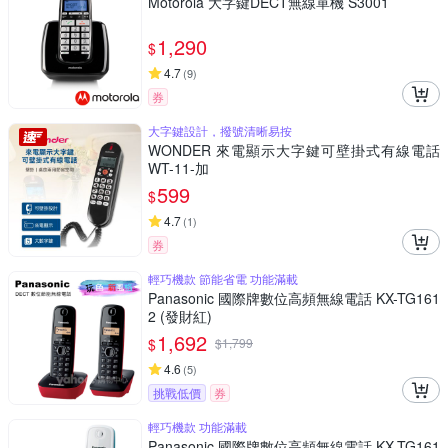
Motorola 大字鍵DECT無線單機 S3001
1,290
$
4.7
(
9
)
券
大字鍵設計，撥號清晰易按
WONDER 來電顯示大字鍵可壁掛式有線電話
WT-11-加
599
$
4.7
(
1
)
券
輕巧機款 節能省電 功能滿載
Panasonic 國際牌數位高頻無線電話 KX-TG161
2 (發財紅)
1,692
$
$
1,799
4.6
(
5
)
挑戰低價
券
輕巧機款 功能滿載
Panasonic 國際牌數位高頻無線電話 KX-TG161