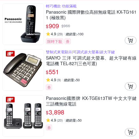
輕巧機款 功能滿載
Panasonic 國際牌數位高頻無線電話 KX-TG161
1 (極致黑)
909
$
$
966
4.9
(
29
)
總銷量>100
限時下殺
券
雙制式來電顯示|可調式超大螢幕|超大字鍵
SANYO 三洋 可調式超大螢幕、超大字鍵有線
電話機 TEL-827(三色可選)
551
$
4.9
(
9
)
總銷量>50
券
Panasonic國際牌 KX-TGE613TW 中文大字鍵
三話機無線電話
3,898
$
4.9
(
20
)
總銷量>50
券