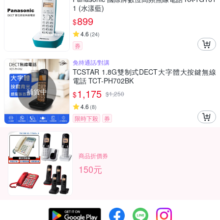
1 (水漾藍)
899
$
4.6
(
24
)
券
免持通話/對講
TCSTAR 1.8G雙制式DECT大字體大按鍵無線
電話 TCT-PH702BK
補貨中
1,175
$
$
1,250
4.6
(
8
)
限時下殺
券
商品折價券
150元