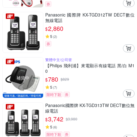
券
Panasonic 國際牌 KX-TGD312TW DECT數位
無線電話
2,860
$
5
(
2
)
券
繁體中文/公司貨
【Philips 飛利浦】來電顯示有線電話 黑/白 M1
0
補貨中
780
$
$
829
5
(
7
)
限時下殺
券
Panasonic國際牌 KX-TGD313TW DECT數位無
線電話
3,742
$
$
3,980
5
(
6
)
限時下殺
券