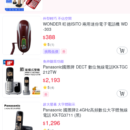
外型輕巧 不佔空間
WONDER 旺德ISITO 兩用迷你電子電話機 WD
-303
388
$
5
(
1
)
挑戰低價
券
免持聽筒功能
Panasonic國際牌 DECT 數位無線電話KX-TGC
212TW
2,193
$
5
(
4
)
券
超大螢幕 大字體顯示
Panasonic 國際牌2.4GHz高頻數位大字體無線
電話 KX-TG3711 (黑)
1,296
$