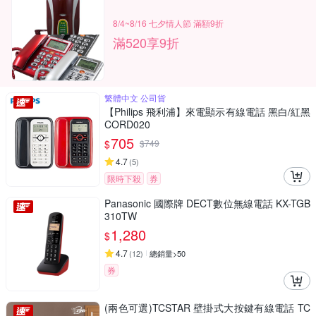
8/4~8/16 七夕情人節 滿額9折
滿520享9折
繁體中文 公司貨
【Philips 飛利浦】來電顯示有線電話 黑白/紅黑
CORD020
705
$
$
749
4.7
(
5
)
限時下殺
券
Panasonic 國際牌 DECT數位無線電話 KX-TGB
310TW
1,280
$
4.7
(
12
)
總銷量>50
券
(兩色可選)TCSTAR 壁掛式大按鍵有線電話 TC