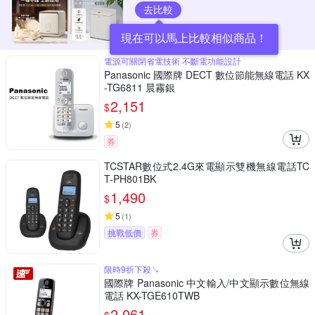
去比較
現在可以馬上比較相似商品！
電源可關閉省電技術 不斷電功能設計
Panasonic 國際牌 DECT 數位節能無線電話 KX
-TG6811 晨霧銀
2,151
$
5
(
2
)
券
TCSTAR數位式2.4G來電顯示雙機無線電話TC
T-PH801BK
1,490
$
5
(
1
)
挑戰低價
券
限時9折下殺↘
國際牌 Panasonic 中文輸入/中文顯示數位無線
電話 KX-TGE610TWB
2,061