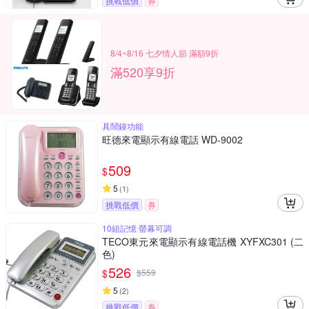
挑戰低價
券
8/4~8/16 七夕情人節 滿額9折
滿520享9折
具鬧鐘功能
旺德來電顯示有線電話 WD-9002
509
$
5
(
1
)
挑戰低價
券
10組記憶 螢幕可調
TECO東元來電顯示有線電話機 XYFXC301 (二
色)
526
$
$
559
5
(
2
)
挑戰低價
券