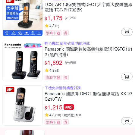
TCSTAR 1.8G雙制式DECT大字體大按鍵無線
電話 TCT-PH702BK
1,175
$
$
1,250
4.8
(
2
)
限時下殺
券
輕巧機款 節能省電 功能滿載
Panasonic 國際牌數位高頻無線電話 KX-TG161
2 (黑白混搭)
1,692
$
$
1,799
4.8
(
8
)
限時下殺
券
子機免持聽筒擴音對講
Panasonic 國際牌 DECT 數位無線電話 KX-TG
C210TW
1,215
$
89折
4.8
(
20
)
總銷量>100
限時下殺
券