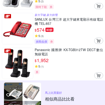
5
(
2
)
限時下殺
券
超大字鍵,超大鈴聲
SANLUX 台灣三洋 超大字鍵來電顯示有線電話
機 TEL-857
574
$
83折
5
(
3
)
挑戰低價
券
Panasonic 國際牌 KX-TGB312TW DECT數位
無線電話
1,952
$
5
(
1
)
券
馬上比買最好
相似商品比比看