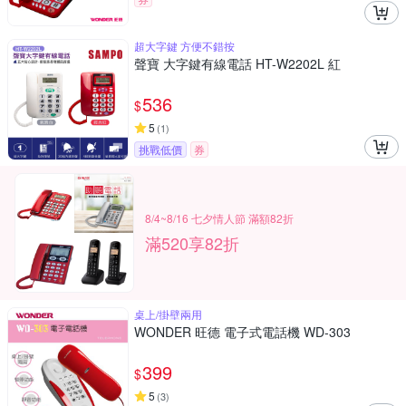
超大字鍵 方便不錯按
聲寶 大字鍵有線電話 HT-W2202L 紅
536
$
5
(
1
)
挑戰低價
券
8/4~8/16 七夕情人節 滿額82折
滿520享82折
桌上/掛壁兩用
WONDER 旺德 電子式電話機 WD-303
399
$
5
(
3
)