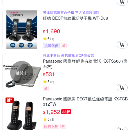
可連接高達五台子機 三方通話沒問題
旺德 DECT無線電話雙子機 WT-D08
1,690
$
5
(
1
)
挑戰低價
券
經典不敗款 飯店商旅界CP值最高
Panasonic 國際牌經典有線電話 KX-TS500 (岩
石灰)
補貨中
531
$
5
(
2
)
券
Panasonic 國際牌 DECT數位無線電話 KX-TGB
312TW
1,952
$
83折
5
(
3
)
限時下殺
券