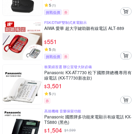
5
(
1
)
挑戰低價
券
FSK/DTMF雙制式來電顯示
AIWA 愛華 超大字鍵助聽有線電話 ALT-889
551
$
5
(
5
)
挑戰低價
券
衝業績首選 辦公室發大財必備
Panasonic KX-AT7730 松下國際牌總機專用有
線電話 (KX-T7730新改款)
3,501
$
5
(
1
)
券
高規機種 音樂保留功能
Panasonic 國際牌多功能來電顯示有線電話 KX-
TS880 (黑色)
1,504
$
$
1,599