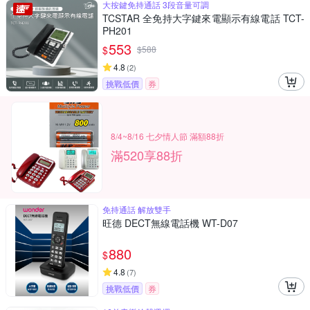
大按鍵免持通話 3段音量可調
TCSTAR 全免持大字鍵來電顯示有線電話 TCT-
PH201
553
$
$
588
4.8
(
2
)
挑戰低價
券
8/4~8/16 七夕情人節 滿額88折
滿520享88折
免持通話 解放雙手
旺德 DECT無線電話機 WT-D07
880
$
4.8
(
7
)
挑戰低價
券