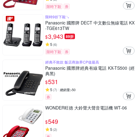
限時下殺
券
限時9折下殺↘
Panasonic 國際牌 DECT 中文數位無線電話 KX
-TGE613TW
3,943
$
89折
5
(
6
)
限時下殺
券
經典不敗款 飯店商旅界CP值最高
Panasonic 國際牌經典有線電話 KX-TS500 (經
典黑)
531
$
5
(
7
)
總銷量>50
券
WONDER旺德 大鈴聲大聲音電話機 WT-06
549
$
5
(
2
)
券