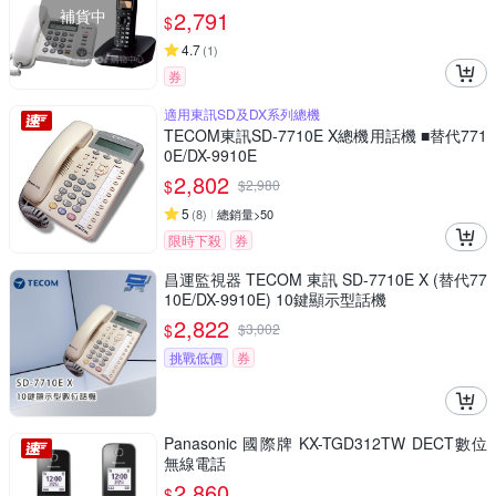
補貨中
2,791
$
4.7
(
1
)
券
適用東訊SD及DX系列總機
TECOM東訊SD-7710E X總機用話機 ■替代771
0E/DX-9910E
2,802
$
$
2,980
5
(
8
)
總銷量>50
限時下殺
券
昌運監視器 TECOM 東訊 SD-7710E X (替代77
10E/DX-9910E) 10鍵顯示型話機
2,822
$
$
3,002
挑戰低價
券
Panasonic 國際牌 KX-TGD312TW DECT數位
無線電話
2,860
$