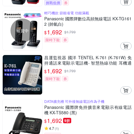
挑戰低價
券
輕巧機款 節能省電 功能滿載
Panasonic 國際牌數位高頻無線電話 KX-TG161
2 (帥氣白)
補貨中
1,692
$
$
1,799
限時下殺
券
昌運監視器 國洋 TENTEL K-761 (K-761W) 免
持通話來電顯示電話機- 智慧熱線功能 耳機通
話功能
1,692
$
$
1,799
限時下殺
券
DATA擴充槽 可外接無線電話作為子機
Panasonic 國際牌免持擴音來電顯示有線電話
機 KX-TS580 (黑)
1,692
$
9折
4.7
(
1
)