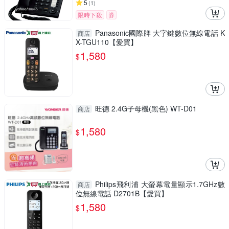
5
(
1
)
限時下殺
券
Panasonic國際牌 大字鍵數位無線電話 K
商店
X-TGU110【愛買】
1,580
$
旺德 2.4G子母機(黑色) WT-D01
商店
1,580
$
Philips飛利浦 大螢幕電量顯示1.7GHz數
商店
位無線電話 D2701B【愛買】
1,580
$