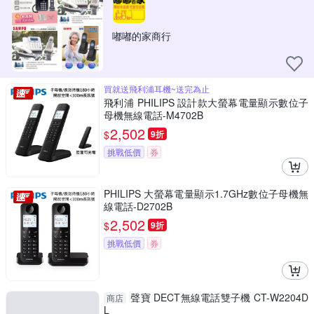
嘟嘟的家商行
買就送飛利浦耳機~送完為止
飛利浦 PHILIPS 設計款大螢幕電量顯示數位子
母機無線電話-M4702B
2,502
$
9折
挑戰低價
券
PHILIPS 大螢幕電量顯示1.7GHz數位子母機無
線電話-D2702B
2,502
$
9折
挑戰低價
券
聲寶 DECT無線電話雙子機 CT-W2204D
商店
L