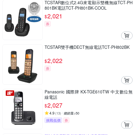
TCSTAR數位式2.4G來電顯示雙機無線TCT-PH
801BK電話TCT-PH801BK-COOL
2,021
$
券
TCSTAR雙手機DECT無線電話TCT-PH802BK
2,022
$
券
Panasonic 國際牌 KX-TGE610TW 中文數位無
線電話
2,027
$
4.9
(
13
)
總銷量>50
挑戰低價
券