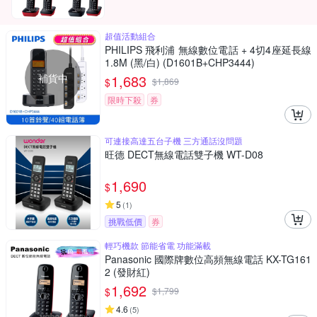
超值活動組合
PHILIPS 飛利浦 無線數位電話 + 4切4座延長線
1.8M (黑/白) (D1601B+CHP3444)
補貨中
1,683
$
$
1,869
限時下殺
券
可連接高達五台子機 三方通話沒問題
旺德 DECT無線電話雙子機 WT-D08
1,690
$
5
(
1
)
挑戰低價
券
輕巧機款 節能省電 功能滿載
Panasonic 國際牌數位高頻無線電話 KX-TG161
2 (發財紅)
1,692
$
$
1,799
4.6
(
5
)