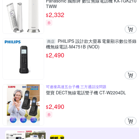
Panasonic 國際牌 數位無線電話機 KX-TGK210
TWW
2,332
$
券
PHILIPS 設計款大螢幕電量顯示數位答錄
商店
機無線電話-M4751B (NOD)
2,490
$
可連接高達五台子機 三方通話沒問題
聲寶 DECT無線電話雙子機 CT-W2204DL
2,490
$
券