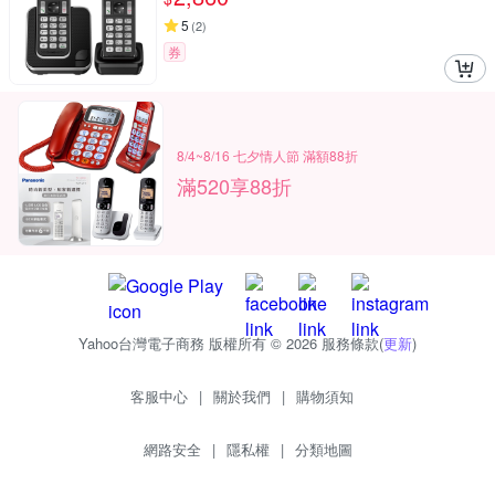
5
(
2
)
券
8/4~8/16 七夕情人節 滿額88折
滿520享88折
Yahoo台灣電子商務 版權所有 © 2026 服務條款(
更新
)
客服中心
|
關於我們
|
購物須知
網路安全
|
隱私權
|
分類地圖