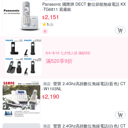
Panasonic 國際牌 DECT 數位節能無線電話 KX
-TG6811 晨霧銀
2,151
$
5
(
2
)
券
8/4~8/16 七夕情人節 滿額9折
滿520享9折
聲寶 2.4Ghz高頻數位無線電話(藍色) CT
商店
-W1103NL
2,190
$
聲寶 2.4Ghz高頻數位無線電話(白色) CT
商店