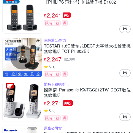
【PHILIPS 飛利浦】無線雙子機 D1602
2,241
$
9折
限時下殺
券
免持通話/對講
TCSTAR 1.8G雙制式DECT大字體大按鍵雙機
無線電話 TCT-PH802BK
補貨中
2,247
$
$
2,390
5
(
1
)
限時下殺
券
限時下殺88折↘
國際牌 Panasonic KX-TGC212TW DECT數位
無線電話
2,271
$
89折
5
(
2
)
限時下殺
券
原廠公司貨