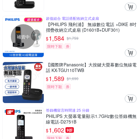
超值組合 電話搭配收納立式桌扇
【PHILIPS 飛利浦】 無線數位電話 +DIKE 8吋
摺疊收納立式桌扇 (D1601B+DUF301)
補貨中
1,584
$
$
1,759
限時下殺
券
【國際牌Panasonic】大按鍵大螢幕數位無線電
話 KX-TGU110TWB
1,589
$
$
1,690
限時下殺
券
答錄機留言時間達 25 分鐘
PHILIPS 大螢幕電量顯示1.7GHz數位答錄機無
線電話-D2751B
1,602
$
9折
限時下殺
券