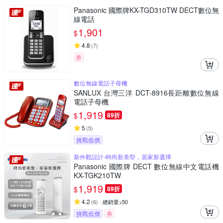
Panasonic 國際牌KX-TGD310TW DECT數位無
線電話
1,901
$
4.8
(
7
)
券
數位無線電話子母機
SANLUX 台灣三洋 DCT-8916長距離數位無線
電話子母機
1,919
$
89折
5
(
5
)
挑戰低價
新外觀設計-時尚新美型，居家新選擇
Panasonic 國際牌 DECT 數位無線中文電話機
KX-TGK210TW
1,919
$
89折
4.2
(
6
)
總銷量>50
挑戰低價
券