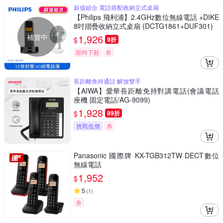
超值組合 電話搭配收納立式桌扇
【Philips 飛利浦】2.4GHz數位無線電話 +DIKE
8吋摺疊收納立式桌扇 (DCTG1861+DUF301)
補貨中
1,926
$
9折
限時下殺
券
長距離免持通話 解放雙手
【AIWA】愛華長距離免持對講電話(會議電話
座機 固定電話/AG-9099)
1,928
$
89折
挑戰低價
券
Panasonic 國際牌 KX-TGB312TW DECT數位
無線電話
1,952
$
5
(
1
)
券