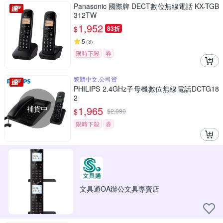
Panasonic 國際牌 DECT數位無線電話 KX-TGB
312TW
1,952
$
83折
5
(
3
)
限時下殺
券
繁體中文,公司貨
PHILIPS 2.4GHz子母機數位無線電話DCTG18
2
補貨中
1,965
$
$
2,090
限時下殺
券
文具通OA辦公文具專賣店