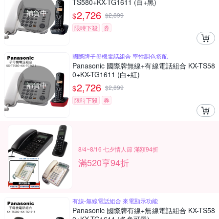
TS580+KX-TG1611 (白+黑)
補貨中
2,726
$
$
2,899
限時下殺
券
國際牌子母機電話組合 率性調色搭配
Panasonic 國際牌無線+有線電話組合 KX-TS58
0+KX-TG1611 (白+紅)
補貨中
2,726
$
$
2,899
限時下殺
券
8/4~8/16 七夕情人節 滿額94折
滿520享94折
有線-無線電話組合 來電顯示功能
Panasonic 國際牌有線+無線電話組合 KX-TS58