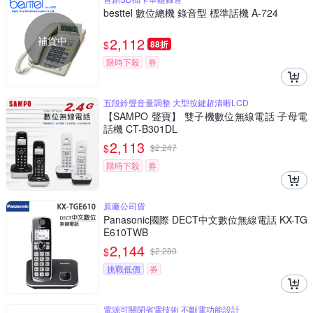
besttel 數位總機 錄音型 標準話機 A-724
補貨中
2,112
$
88折
限時下殺
券
五段鈴聲音量調整 大型按鍵超清晰LCD
【SAMPO 聲寶】 雙子機數位無線電話 子母電
話機 CT-B301DL
2,113
$
$
2,247
限時下殺
券
原廠公司貨
Panasonic國際 DECT中文數位無線電話 KX-TG
E610TWB
2,144
$
$
2,280
挑戰低價
券
電源可關閉省電技術 不斷電功能設計