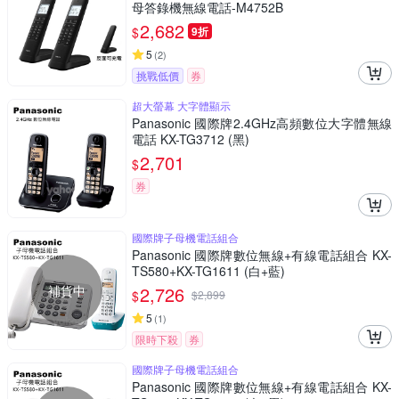
母答錄機無線電話-M4752B
2,682
$
9折
5
(
2
)
挑戰低價
券
超大螢幕 大字體顯示
Panasonic 國際牌2.4GHz高頻數位大字體無線
電話 KX-TG3712 (黑)
2,701
$
券
國際牌子母機電話組合
Panasonic 國際牌數位無線+有線電話組合 KX-
TS580+KX-TG1611 (白+藍)
補貨中
2,726
$
$
2,899
5
(
1
)
限時下殺
券
國際牌子母機電話組合
Panasonic 國際牌數位無線+有線電話組合 KX-