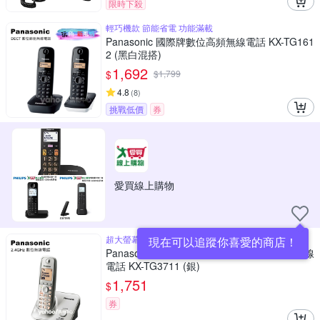
限時下殺
輕巧機款 節能省電 功能滿載
Panasonic 國際牌數位高頻無線電話 KX-TG161
2 (黑白混搭)
1,692
$
$
1,799
4.8
(
8
)
挑戰低價
券
愛買線上購物
超大螢幕 大字體顯示
現在可以追蹤你喜愛的商店！
Panasonic 國際牌2.4GHz高頻數位大字體無線
電話 KX-TG3711 (銀)
1,751
$
券