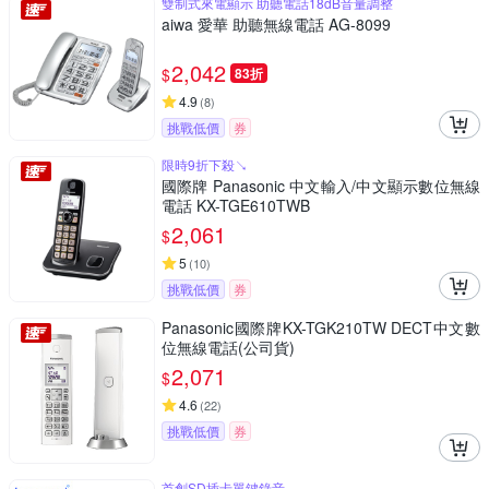
雙制式來電顯示 助聽電話18dB音量調整
aiwa 愛華 助聽無線電話 AG-8099
2,042
$
83折
4.9
(
8
)
挑戰低價
券
限時9折下殺↘
國際牌 Panasonic 中文輸入/中文顯示數位無線
電話 KX-TGE610TWB
2,061
$
5
(
10
)
挑戰低價
券
Panasonic國際牌KX-TGK210TW DECT中文數
位無線電話(公司貨)
2,071
$
4.6
(
22
)
挑戰低價
券
首創SD插卡單鍵錄音