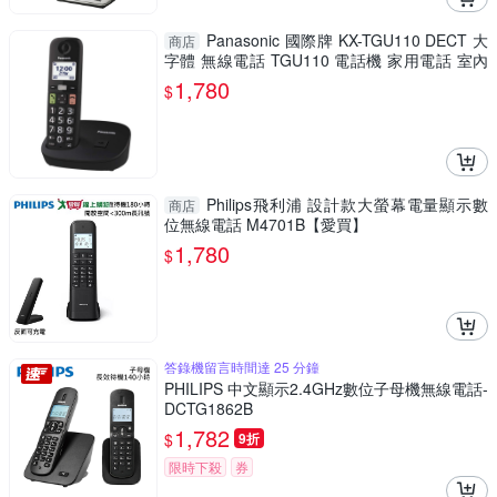
Panasonic 國際牌 KX-TGU110 DECT 大
商店
字體 無線電話 TGU110 電話機 家用電話 室內
電話
1,780
$
Philips飛利浦 設計款大螢幕電量顯示數
商店
位無線電話 M4701B【愛買】
1,780
$
答錄機留言時間達 25 分鐘
PHILIPS 中文顯示2.4GHz數位子母機無線電話-
DCTG1862B
1,782
$
9折
限時下殺
券