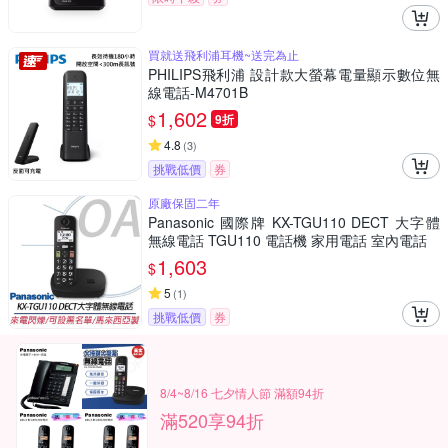
買就送飛利浦耳機~送完為止
PHILIPS飛利浦 設計款大螢幕電量顯示數位無
線電話-M4701B
1,602
$
9折
4.8
(
3
)
挑戰低價
券
原廠保固二年
Panasonic 國際牌 KX-TGU110 DECT 大字體
無線電話 TGU110 電話機 家用電話 室內電話
1,603
$
5
(
1
)
挑戰低價
券
8/4~8/16 七夕情人節 滿額94折
滿520享94折