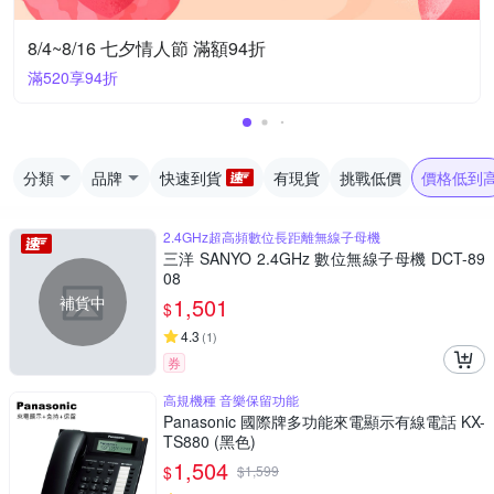
8/4~8/16 七夕情人節 滿額94折
滿520享94折
分類
品牌
快速到貨
有現貨
挑戰低價
價格低到
2.4GHz超高頻數位長距離無線子母機
三洋 SANYO 2.4GHz 數位無線子母機 DCT-89
08
補貨中
1,501
$
4.3
(
1
)
券
高規機種 音樂保留功能
Panasonic 國際牌多功能來電顯示有線電話 KX-
TS880 (黑色)
1,504
$
$
1,599