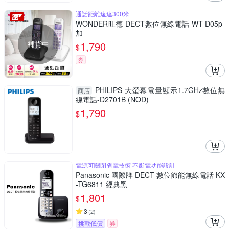
通話距離遠達300米
WONDER旺德 DECT數位無線電話 WT-D05p-
加
補貨中
1,790
$
券
PHILIPS 大螢幕電量顯示1.7GHz數位無
商店
線電話-D2701B (NOD)
1,790
$
電源可關閉省電技術 不斷電功能設計
Panasonic 國際牌 DECT 數位節能無線電話 KX
-TG6811 經典黑
1,801
$
3
(
2
)
挑戰低價
券