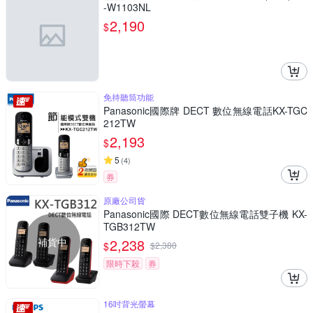
-W1103NL
2,190
$
免持聽筒功能
Panasonic國際牌 DECT 數位無線電話KX-TGC
212TW
2,193
$
5
(
4
)
券
原廠公司貨
Panasonic國際 DECT數位無線電話雙子機 KX-
TGB312TW
補貨中
2,238
$
$
2,380
限時下殺
券
16吋背光螢幕