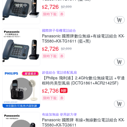
補貨中
2,726
$
$
2,899
限時下殺
券
國際牌子母機電話組合
Panasonic 國際牌數位無線+有線電話組合 KX-
TS580+KX-TG1611 (藍+黑)
2,726
$
$
2,899
限時下殺
券
超值組合 電話搭配風扇
【Philips 飛利浦】2.4GHz數位無線電話 +窄邊
框時尚美型風扇 (DCTG1861+ACR2142SF)
補貨中
2,736
$
9折
限時下殺
券
有線加無線 使用超方便
Panasonic 國際牌 有線+無線數位電話組合 KX-
TS580+KX-TG3611