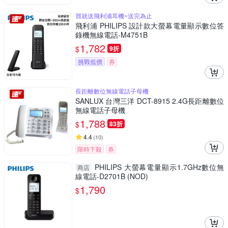
買就送飛利浦耳機~送完為止
飛利浦 PHILIPS 設計款大螢幕電量顯示數位答
錄機無線電話-M4751B
1,782
$
9折
挑戰低價
券
長距離數位無線電話子母機
SANLUX 台灣三洋 DCT-8915 2.4G長距離數位
無線電話子母機
1,788
$
83折
4.4
(
10
)
限時下殺
券
PHILIPS 大螢幕電量顯示1.7GHz數位無
商店
線電話-D2701B (NOD)
1,790
$