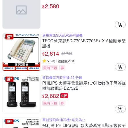
2,580
$
適用東訊SD及DX系列總機
TECOM 東訊SD-7706E/7706E+ X 6鍵顯示型
話機
2,614
$
$
2,780
5
(
20
)
總銷量>100
限時下殺
券
答錄機留言時間達 25 分鐘
PHILIPS 大螢幕電量顯示1.7GHz數位子母答錄
機無線電話-D2752B
2,682
$
9折
限時下殺
券
買就送飛利浦耳機~送完為止
飛利浦 PHILIPS 設計款大螢幕電量顯示數位子