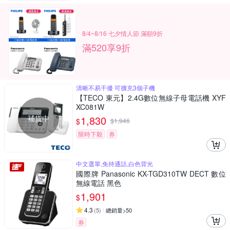
8/4~8/16 七夕情人節 滿額9折
滿520享9折
清晰不易干擾 可擴充3個子機
【TECO 東元】2.4G數位無線子母電話機 XYF
XC081W
補貨中
1,830
$
$
1,946
限時下殺
券
中文選單,免持通話,白色背光
國際牌 Panasonic KX-TGD310TW DECT 數位
無線電話 黑色
1,901
$
4.3
(
5
)
總銷量>50
券