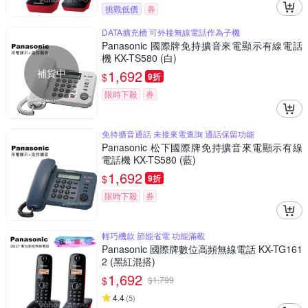
挑戰低價
券
DATA擴充槽 可外接無線電話作為子機
Panasonic 國際牌免持擴音來電顯示有線電話
機 KX-TS580 (白)
補貨中
1,692
$
9折
限時下殺
券
免持擴音通話 未接來電查詢 通話保留功能
Panasonic 松下國際牌免持擴音來電顯示有線
電話機 KX-TS580 (藍)
1,692
$
9折
限時下殺
券
輕巧機款 節能省電 功能滿載
Panasonic 國際牌數位高頻無線電話 KX-TG161
2 (黑紅混搭)
1,692
$
$
1,799
4.4
(
5
)