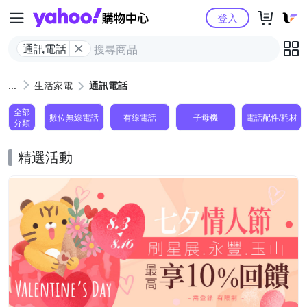
Yahoo購物中心
登入
通訊電話
生活家電
通訊電話
全部
數位無線電話
有線電話
子母機
電話配件/耗材
分類
精選活動