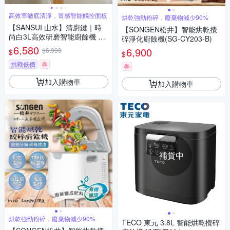
高效率徹底清淨，質感智能觸控面板
烘乾強勁粉碎，廢棄物減少90%
【SANSUI 山水】清廚鍵｜時
【SONGEN松井】智能烘乾攪
尚白3L高效研磨智能廚餘機 乾
碎淨化廚餘機(SG-CY203-B)
燥 除臭 研磨 烘乾 SO-PB3L
6,580
6,900
$6,999
$
$
挑戰低價
券
券
加入購物車
加入購物車
補貨中
烘乾強勁粉碎，廢棄物減少90%
TECO 東元 3.8L 智能烘乾攪碎