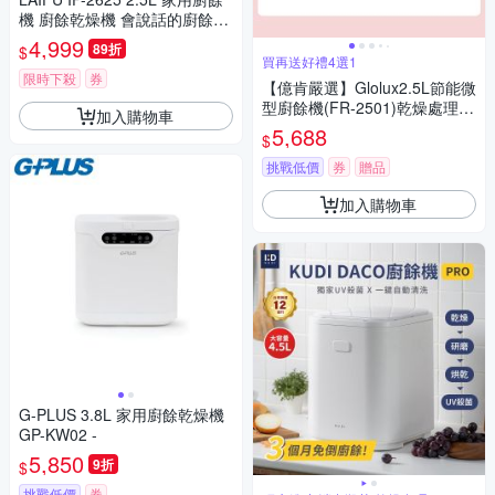
機 廚餘乾燥機 會說話的廚餘機
中文語音提示
4,999
89折
$
買再送好禮4選1
限時下殺
券
【億肯嚴選】Glolux2.5L節能微
型廚餘機(FR-2501)乾燥處理｜
加入購物車
除臭｜節能
5,688
$
挑戰低價
券
贈品
加入購物車
G-PLUS 3.8L 家用廚餘乾燥機
GP-KW02 -
5,850
9折
$
挑戰低價
券