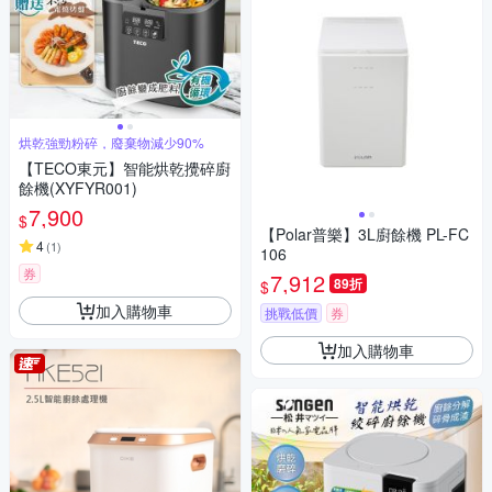
烘乾強勁粉碎，廢棄物減少90%
【TECO東元】智能烘乾攪碎廚
餘機(XYFYR001)
7,900
$
【Polar普樂】3L廚餘機 PL-FC
4
(
1
)
106
券
7,912
89折
$
加入購物車
挑戰低價
券
加入購物車