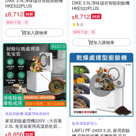
DIKE 3.5L淨味儲存智能廚餘機
DIKE 3.5L淨味儲存智能廚餘機
HKE522PLUS
HKE522PLUS
8,712
88折
$
8,712
88折
$
限時下殺
券
5
(
2
)
限時下殺
券
加入購物車
加入購物車
補貨中
免裝廚餘機 減量淨味易操作
家居廚餘處理機220V（大容量
延長保固超安心
2.5L 免安裝家用高溫烘乾廚餘
LAIFU PF-2453 3.3L 家用廚餘
機 台灣總代理 活性碳過濾 低噪
8,856
82折
$
機 廚餘乾燥機 有機推肥 延長保