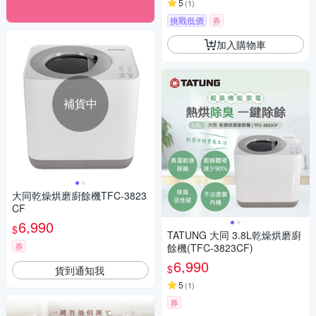
5
(
1
)
挑戰低價
券
加入購物車
補貨中
大同乾燥烘磨廚餘機TFC-3823
CF
6,990
$
TATUNG 大同 3.8L乾燥烘磨廚
券
餘機(TFC-3823CF)
6,990
$
貨到通知我
5
(
1
)
券