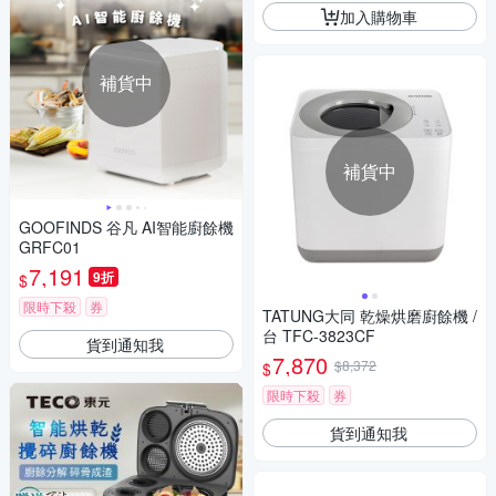
加入購物車
補貨中
補貨中
GOOFINDS 谷凡 AI智能廚餘機
GRFC01
7,191
9折
$
限時下殺
券
TATUNG大同 乾燥烘磨廚餘機 /
台 TFC-3823CF
貨到通知我
7,870
$8,372
$
限時下殺
券
貨到通知我