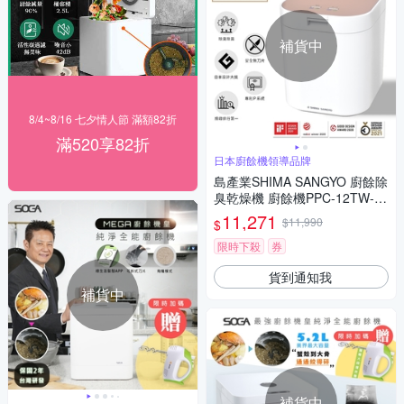
補貨中
8/4~8/16 七夕情人節 滿額82折
滿520享82折
日本廚餘機領導品牌
島產業SHIMA SANGYO 廚餘除
臭乾燥機 廚餘機PPC-12TW-P
G(玫瑰金色)
11,271
$11,990
$
限時下殺
券
貨到通知我
補貨中
補貨中