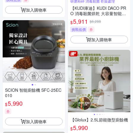
研磨粉碎 消毒殺菌 乾燥處理
【KUDI庫迪】KUDI DACO PR
加入購物車
O 消毒殺菌烘乾 大容量智能廚
餘機
5,911
$6,288
$
挑戰低價
券
加入購物車
SCION 智能廚餘機 SFC-25EC
010
5,990
$
券
【Glolux】2.5L節能微型廚餘機
加入購物車
5,990
$