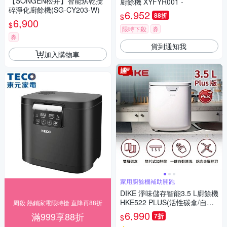
【SONGEN松井】智能烘乾攪
廚餘機 XYFYR001 -
碎淨化廚餘機(SG-CY203-W)
6,952
88折
$
6,900
$
限時下殺
券
券
貨到通知我
加入購物車
家用廚餘機補助開跑
DIKE 淨味儲存智能3.5 L廚餘機
HKE522 PLUS(活性碳盒/自動
周殺 熱銷家電限時搶 直降再88折
清洗/烘乾/72H儲存)
6,990
滿999享88折
7折
$