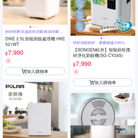
粉碎研磨/高溫烘乾消毒/除臭抑菌一
次完成
DIKE 2.5L智能廚餘處理機 HKE
烘乾強勁粉碎，廢棄物減少90%
521WT
【SONGEN松井】智能烘乾攪
7,990
$
碎淨化廚餘機(SG-CY245)
券
7,990
$
加入購物車
券
加入購物車