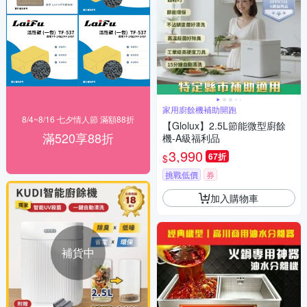
家用廚餘機補助開跑
8/4~8/16 七夕情人節 滿額88折
【Glolux】2.5L節能微型廚餘
滿520享88折
機-A級福利品
3,990
67折
$
挑戰低價
券
加入購物車
補貨中