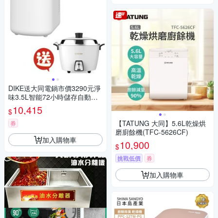
DIKE送大同電鍋市價3290元淨
味3.5L智能72小時儲存自動清
洗廚餘機HKE522PLUS-TAC-1
10,415
$
0L-MCW
【TATUNG 大同】5.6L乾燥烘
券
磨廚餘機(TFC-5626CF)
加入購物車
10,900
$
挑戰低價
券
加入購物車