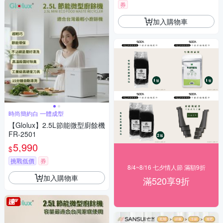
券
加入購物車
時尚簡約白 一體成型
【Glolux】2.5L節能微型廚餘機
FR-2501
5,990
$
挑戰低價
券
8/4~8/16 七夕情人節 滿額9折
加入購物車
滿520享9折