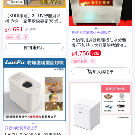
【KUDI庫迪】3L UV智能廚餘
機 六合一家用廚餘專家(乾燥/
研磨/烘乾/UV/殺菌/一鍵清潔)
4,691
$4,990
$
雙槽大容量專供火鍋湯底
限時下殺
券
火鍋專用廚餘處理機油水分離
機-不加熱（大容量雙槽濾渣機
貨到通知我
熱炒麻辣鍋餐廳環保處理機）
4,756
82折
$
限時下殺
券
加入購物車
語音輔助長輩易上手
LAIFU IP-2625 2.5L 家用廚餘