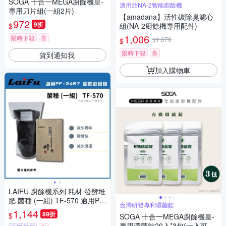
SOGA 十合一MEGA廚餘機皇-
適用於NA-2智能廚餘機
專用刀片組(一組2片)
【amadana】活性碳除臭濾心
972
9折
$
組(NA-2廚餘機專用配件)
1,006
限時下殺
券
$1,070
$
限時下殺
券
貨到通知我
加入購物車
LAIFU 廚餘機系列 耗材 發酵堆
肥 菌種 (一組) TF-570 適用PF-
台灣研發專利環菌錠
2457 廚餘機
1,144
89折
$
SOGA 十合一MEGA廚餘機皇-
專用環菌錠20入*3包(一入可生