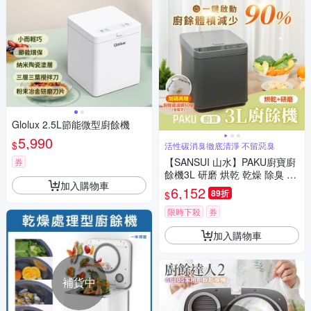
Glolux 2.5L節能微型廚餘機
5,990
$
活性碳消臭徹底清淨 不留惡臭
【SANSUI 山水】PAKU廚寶廚
券
餘機3L 研磨 烘乾 乾燥 除臭 廚
加入購物車
餘機 廚餘處理機-時尚灰 SFP-
6,152
89折
$
G3L
限時下殺
券
加入購物車
補貨中