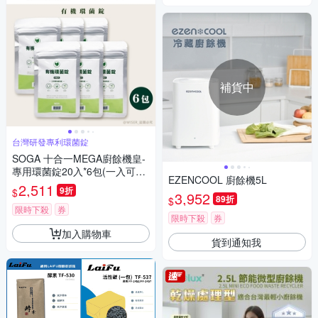
補貨中
台灣研發專利環菌錠
SOGA 十合一MEGA廚餘機皇-
專用環菌錠20入*6包(一入可生
EZENCOOL 廚餘機5L
成5.2L肥料)
2,511
9折
$
3,952
89折
$
限時下殺
券
限時下殺
券
加入購物車
貨到通知我