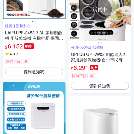
補貨中
延長保固超安心
LAIFU PF-2453 3.3L 家用廚餘
機 廚餘乾燥機 有機推肥 保固1
年【限時下殺】
6,152
89折
$
可減少90%廚餘體積
4.3
GPLUS GP-KW02 廚餘達人2
(
1
)
家用廚餘乾燥機(台中市民有廚
限時下殺
券
餘機補助)
6,291
9折
$
貨到通知我
限時下殺
券
貨到通知我