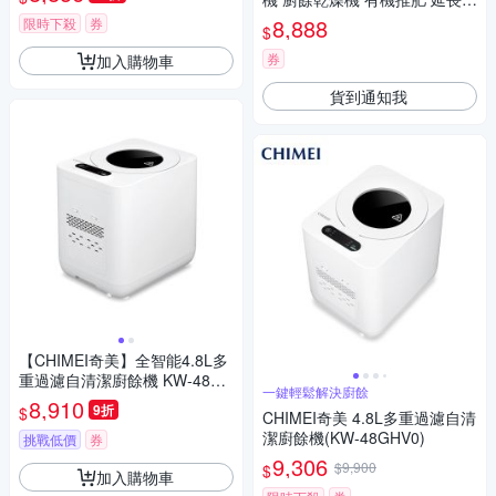
音廚房用品）
固2年
8,888
限時下殺
券
$
券
加入購物車
貨到通知我
【CHIMEI奇美】全智能4.8L多
重過濾自清潔廚餘機 KW-48GH
一鍵輕鬆解決廚餘
V0
8,910
9折
$
CHIMEI奇美 4.8L多重過濾自清
潔廚餘機(KW-48GHV0)
挑戰低價
券
9,306
$9,900
$
加入購物車