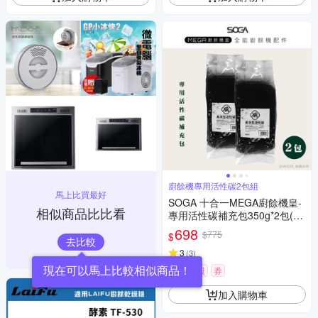
廚餘機專用活性碳2包組
馬上比買最好
SOGA 十合一MEGA廚餘機皇-
相似商品比比看
專用活性碳補充包350g*2包(約
可使用一年)
698
$775
$
去比較
3
(
3
)
限時下殺
券
加入購物車