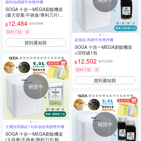
限時加碼贈手持攪拌機
SOGA 十合一MEGA廚餘機皇
(最大容量/不挑食/專利刀片/殺
菌/環保/獨家APP)
12,484
$13,280
$
限時下殺
券
超值組 再贈手持攪拌機
貨到通知我
SOGA 十合一MEGA廚餘機皇
+活性碳1包
12,502
$13,299
$
限時下殺
券
貨到通知我
補貨中
補貨中
主機加環菌錠1包超值組再贈攪拌機
SOGA 十合一MEGA廚餘機皇
(大容量/不挑食/專利刀片/殺菌/