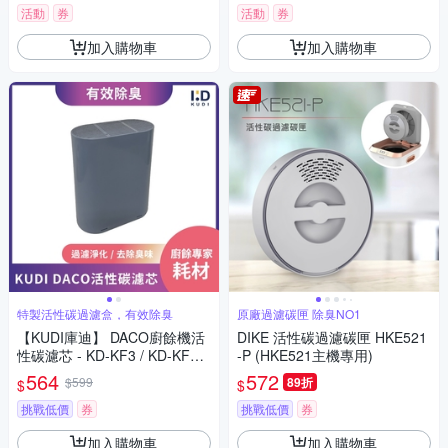
活動
券
活動
券
加入購物車
加入購物車
特製活性碳過濾盒，有效除臭
原廠過濾碳匣 除臭NO1
【KUDI庫迪】 DACO廚餘機活
DIKE 活性碳過濾碳匣 HKE521
性碳濾芯 - KD-KF3 / KD-KF4
-P (HKE521主機專用)
專用
564
572
$599
89折
$
$
挑戰低價
券
挑戰低價
券
加入購物車
加入購物車