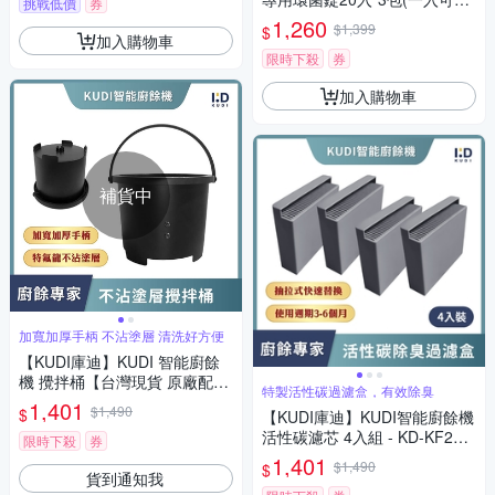
挑戰低價
券
成5.2L肥料)
1,260
$1,399
$
加入購物車
限時下殺
券
加入購物車
補貨中
加寬加厚手柄 不沾塗層 清洗好方便
【KUDI庫迪】KUDI 智能廚餘
機 攪拌桶【台灣現貨 原廠配
特製活性碳過濾盒，有效除臭
件】專用內桶 鋁合金材質 廚餘
1,401
$1,490
$
【KUDI庫迪】KUDI智能廚餘機
機替換內桶 攪拌筒 不沾塗層 桶
活性碳濾芯 4入組 - KD-KF2專
子
限時下殺
券
用
1,401
$1,490
$
貨到通知我