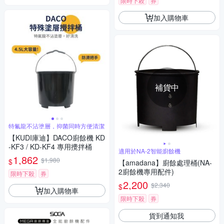
限時下殺
券
加入購物車
補貨中
特氟龍不沾塗層，抑菌同時方便清潔
【KUDI庫迪】DACO廚餘機 KD
-KF3 / KD-KF4 專用攪拌桶
適用於NA-2智能廚餘機
1,862
$1,980
$
【amadana】廚餘處理桶(NA-
2廚餘機專用配件)
限時下殺
券
2,200
$2,340
$
加入購物車
限時下殺
券
貨到通知我