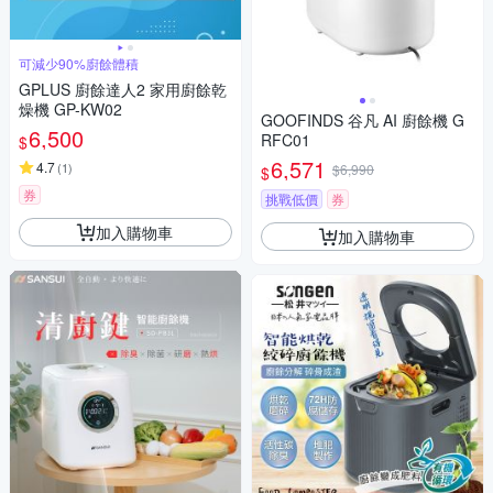
可減少90%廚餘體積
GPLUS 廚餘達人2 家用廚餘乾
燥機 GP-KW02
GOOFINDS 谷凡 AI 廚餘機 G
6,500
RFC01
$
6,571
4.7
(
1
)
$6,990
$
券
挑戰低價
券
加入購物車
加入購物車