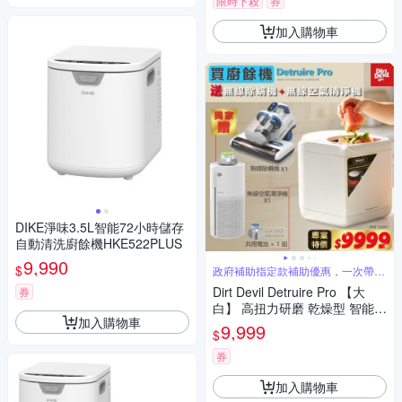
限時下殺
券
加入購物車
DIKE淨味3.5L智能72小時儲存
自動清洗廚餘機HKE522PLUS
9,990
$
政府補助指定款補助優惠，一次帶走
3台
Dirt Devil Detruire Pro 【大
券
白】 高扭力研磨 乾燥型 智能偵
加入購物車
測廚餘機 ANS801
9,999
$
券
加入購物車