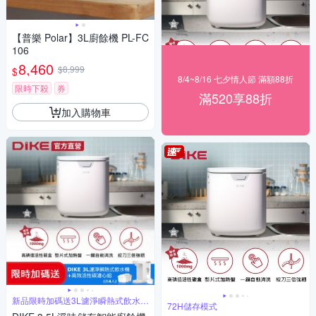
【普樂 Polar】3L廚餘機 PL-FC
106
8,460
$8,999
$
8/4~8/16 七夕情人節 滿額88折
限時下殺
券
滿520享88折
加入購物車
新品限時加碼送3L濾淨瞬熱式飲水機
72H儲存模式
含芯