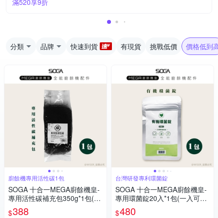
滿520享9折
分類
品牌
快速到貨
有現貨
挑戰低價
價格低到
廚餘機專用活性碳1包
台灣研發專利環菌錠
SOGA 十合一MEGA廚餘機皇-
SOGA 十合一MEGA廚餘機皇-
專用活性碳補充包350g*1包(約
專用環菌錠20入*1包(一入可生
可使用半年)
成5.2L肥料)
388
480
$
$