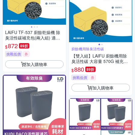
LAIFU TF-537 廚餘乾燥機 除
臭活性碳補充包(兩入組) 適用
廚餘機
872
89折
$
廚餘機用除臭活性碳
挑戰低價
券
【雙入組】LAIFU 廚餘機用除
臭活性碳 大容量 570G 補充包
加入購物車
TF-537 活性碳
880
89折
$
挑戰低價
券
加入購物車