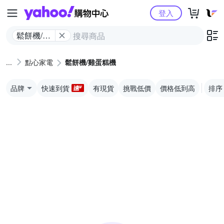
Yahoo購物中心
登入
鬆餅機/雞
蛋糕機
點心家電
鬆餅機/雞蛋糕機
品牌
快速到貨
有現貨
挑戰低價
價格低到高
排序