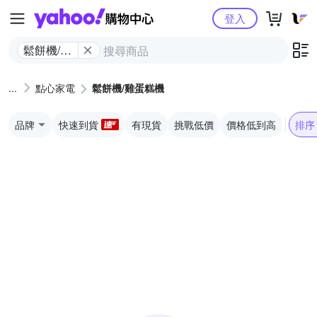
Yahoo購物中心
登入
鬆餅機/雞
蛋糕機
點心家電
鬆餅機/雞蛋糕機
品牌
快速到貨
有現貨
挑戰低價
價格低到高
排序