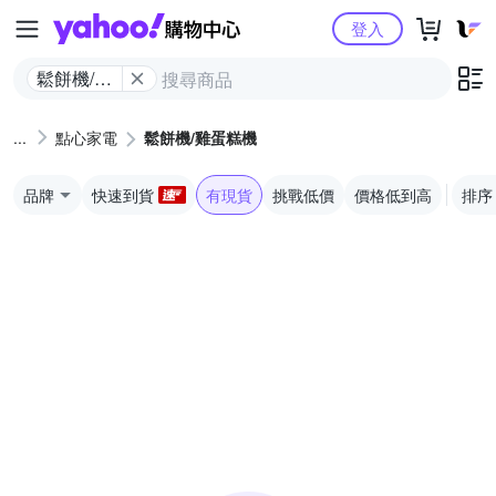
Yahoo購物中心
登入
鬆餅機/雞
蛋糕機
點心家電
鬆餅機/雞蛋糕機
品牌
快速到貨
有現貨
挑戰低價
價格低到高
排序