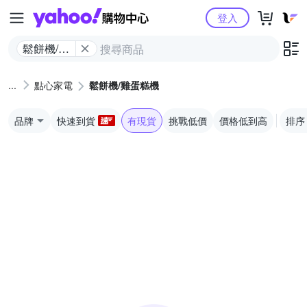
Yahoo購物中心
登入
鬆餅機/雞
蛋糕機
點心家電
鬆餅機/雞蛋糕機
品牌
快速到貨
有現貨
挑戰低價
價格低到高
排序