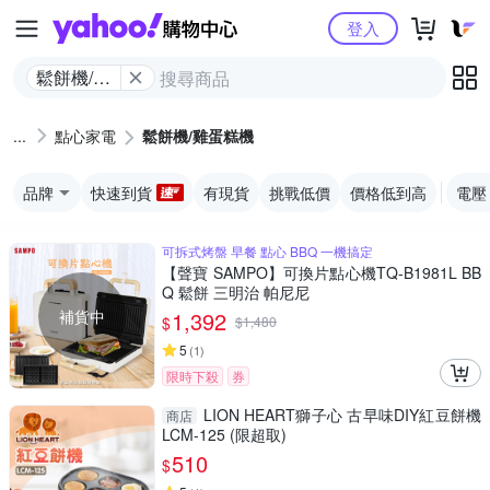
Yahoo購物中心
登入
鬆餅機/雞
蛋糕機
點心家電
鬆餅機/雞蛋糕機
品牌
快速到貨
有現貨
挑戰低價
價格低到高
電壓
可拆式烤盤 早餐 點心 BBQ 一機搞定
【聲寶 SAMPO】可換片點心機TQ-B1981L BB
Q 鬆餅 三明治 帕尼尼
補貨中
1,392
$
$
1,480
5
(
1
)
限時下殺
券
LION HEART獅子心 古早味DIY紅豆餅機
商店
LCM-125 (限超取)
510
$