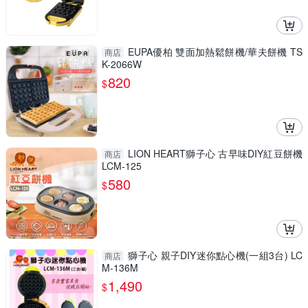
EUPA優柏 雙面加熱鬆餅機/華夫餅機 TS
商店
K-2066W
820
$
LION HEART獅子心 古早味DIY紅豆餅機
商店
LCM-125
580
$
獅子心 親子DIY迷你點心機(一組3台) LC
商店
M-136M
1,490
$