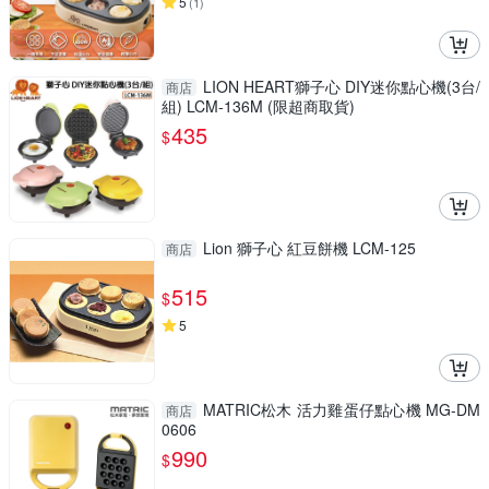
5
(
1
)
LION HEART獅子心 DIY迷你點心機(3台/
商店
組) LCM-136M (限超商取貨)
435
$
Lion 獅子心 紅豆餅機 LCM-125
商店
515
$
5
MATRIC松木 活力雞蛋仔點心機 MG-DM
商店
0606
990
$