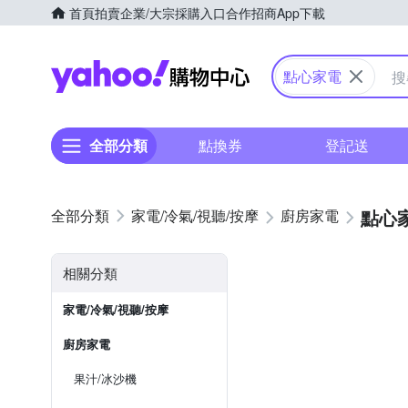
首頁
拍賣
企業/大宗採購入口
合作招商
App下載
Yahoo購物中心
點心家電
全部分類
點換券
登記送
點心
家電/冷氣/視聽/按摩
廚房家電
相關分類
家電/冷氣/視聽/按摩
廚房家電
果汁/冰沙機