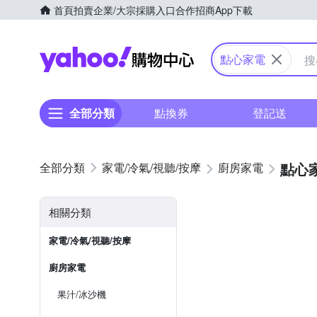
首頁
拍賣
企業/大宗採購入口
合作招商
App下載
Yahoo購物中心
點心家電
全部分類
點換券
登記送
點心
家電/冷氣/視聽/按摩
廚房家電
相關分類
家電/冷氣/視聽/按摩
廚房家電
果汁/冰沙機