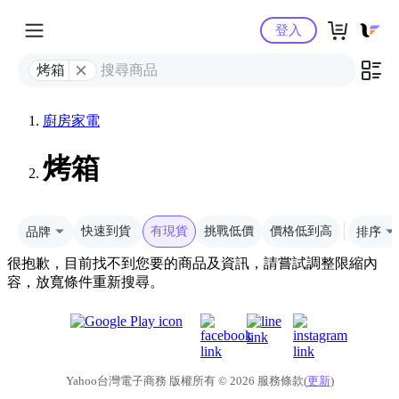
Yahoo購物中心
登入
烤箱
廚房家電
烤箱
品牌
快速到貨
有現貨
挑戰低價
價格低到高
排序
很抱歉，目前找不到您要的商品及資訊，請嘗試調整限縮內
容，放寬條件重新搜尋。
Yahoo台灣電子商務 版權所有 © 2026 服務條款(
更新
)