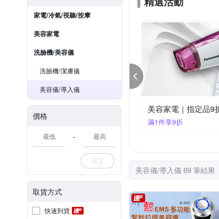
精選活動
家電/冷氣/視聽/按摩
美容家電
洗臉機/美容儀
洗臉機/潔膚儀
美容儀/導入儀
容美髮家電｜指定品8折
美容家電｜指定品8
價格
件享8折
滿1件享85折
-
確定
美容儀/導入儀 69 筆結果
取貨方式
快速到貨