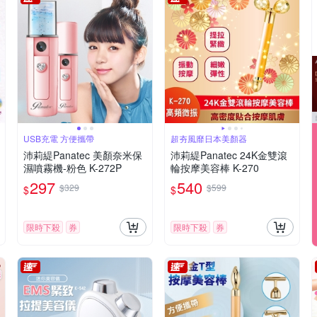
USB充電 方便攜帶
超夯風靡日本美顏器
沛莉緹Panatec 美顏奈米保
沛莉緹Panatec 24K金雙滾
濕噴霧機-粉色 K-272P
輪按摩美容棒 K-270
297
540
$329
$599
$
$
限時下殺
券
限時下殺
券