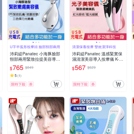
U字半弧形按摩頭 臉部頸部兩用
清潔保養按摩 雙效潔淨科技
沛莉緹Panatec 小海豚臉部
沛莉緹Panatec 溫感緊實保
頸部兩用緊致拉提美容導入
濕清潔美容導入按摩儀 K-29
按摩儀 K-295
9
765
567
$849
$629
$
$
5
(
1
)
限時下殺
券
限時下殺
券