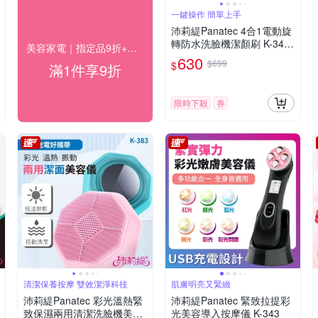
一鍵操作 簡單上手
沛莉緹Panatec 4合1電動旋
轉防水洗臉機潔顏刷 K-342
美容家電｜指定品9折+快速到貨
W
630
$699
$
滿1件享9折
限時下殺
券
清潔保養按摩 雙效潔淨科技
肌膚明亮又緊緻
沛莉緹Panatec 彩光溫熱緊
沛莉緹Panatec 緊致拉提彩
致保濕兩用清潔洗臉機美容
光美容導入按摩儀 K-343