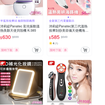
半弧形按摩頭 臉部頸部兩用
全新第三代電量顯示
沛莉緹Panatec 彩光振動溫
沛莉緹Panatec第三代溫熱
熱美顏天使貝殼機 K-385
按摩刮痧美容儀天使機海豚
機 K-175
630
585
$699
$649
$
$
4
(
1
)
限時下殺
券
限時下殺
券