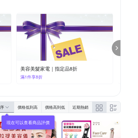
七夕送禮提案★雅詩蘭黛,資生堂▼結帳88折
滿1件享88折
序
價格低到高
價格高到低
近期熱銷