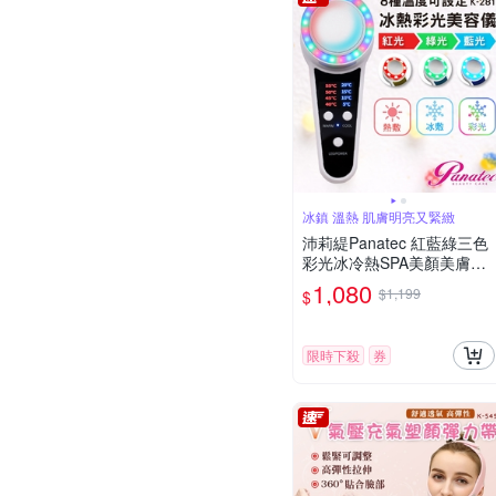
冰鎮 溫熱 肌膚明亮又緊緻
沛莉緹Panatec 紅藍綠三色
彩光冰冷熱SPA美顏美膚美
容儀 K-281
1,080
$1,199
$
限時下殺
券