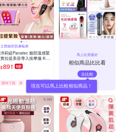
立體臉部肌膚輪廓
沛莉緹Panatec 臉部溫感緊
馬上比買最好
實拉提美容導入按摩儀 K-55
相似商品比比看
6
891
9折
$
去比較
限時下殺
券
現在可以馬上比較相似商品！