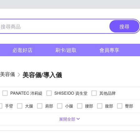
搜尋
必逛好店
刷卡/超取
會員專享
美容儀/導入儀
/美容儀
PANATEC 沛莉緹
SHISEIDO 資生堂
其他品牌
手臂
大腿
肩部
小腿
腰部
腹部
臀部
 充電式
緊顏按摩頭
腋下
乾電池式
臉部
腰部
無電源
展開全部