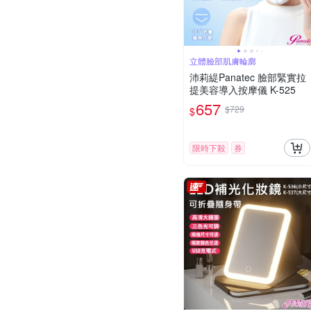
立體臉部肌膚輪廓
沛莉緹Panatec 臉部緊實拉
提美容導入按摩儀 K-525
657
$729
$
限時下殺
券