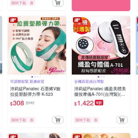
限時下殺
券
可調整鬆緊 親膚材質
全機高質感台灣製
沛莉緹Panatec 石墨烯V臉
沛莉緹Panatec 纖盈美體美
拉提塑顏彈力帶 K-523
腿按摩儀A-701(台灣製)(快
速到貨)
308
1,422
$342
9折
$
$
限時下殺
券
限時下殺
券