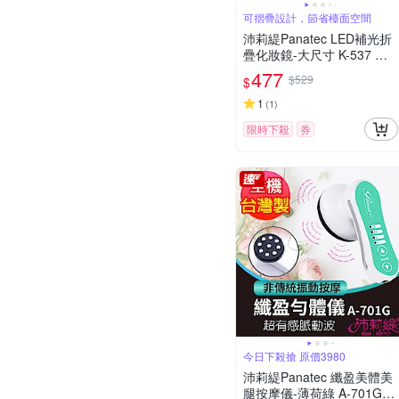
可摺疊設計，節省檯面空間
沛莉緹Panatec LED補光折
疊化妝鏡-大尺寸 K-537 高
清美妝鏡 觸控式補妝鏡 梳
477
$529
$
妝鏡 桌面鏡
1
(
1
)
限時下殺
券
今日下殺搶 原價3980
沛莉緹Panatec 纖盈美體美
腿按摩儀-薄荷綠 A-701G