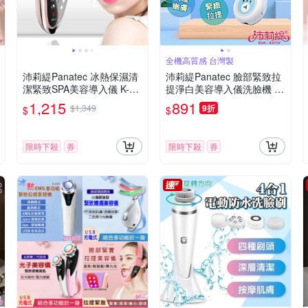
全機高質感 台灣製
沛莉緹Panatec 冰熱保濕清
沛莉緹Panatec 臉部緊致拉
潔緊致SPA美容導入儀 K-26
提淨白美容導入儀洗臉機 A-
0
310
1,215
891
$1,349
9折
$
$
限時下殺
券
限時下殺
券