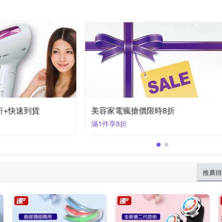
5折
美容家電｜指定品92折
滿1件享92折
推薦排