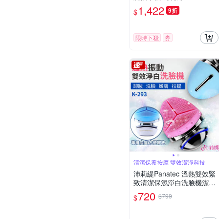
(台灣製)(快速到貨)
1,422
9折
$
限時下殺
券
清潔保養按摩 雙效潔淨科技
沛莉緹Panatec 溫熱雙效緊
致清潔保濕淨白洗臉機潔面
美容導入按摩儀 K-293
720
$799
$