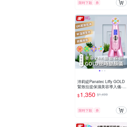
限時下殺
券
沛莉緹Panatec Liffy GOLD
緊致拉提保濕美容導入儀-浪
漫紫 K-651P
1,350
$1,499
$
限時下殺
券