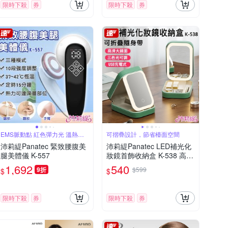
限時下殺
券
限時下殺
券
EMS脈動點 紅色彈力光 溫熱放
可摺疊設計，節省檯面空間
鬆
沛莉緹Panatec 緊致腰腹美
沛莉緹Panatec LED補光化
腿美體儀 K-557
妝鏡首飾收納盒 K-538 高清
美妝鏡 觸控式補妝鏡 梳妝
1,692
540
9折
$599
$
$
鏡 首飾盒
限時下殺
券
限時下殺
券