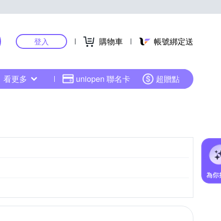
購物車
帳號綁定送
登入
看更多
uniopen 聯名卡
超贈點