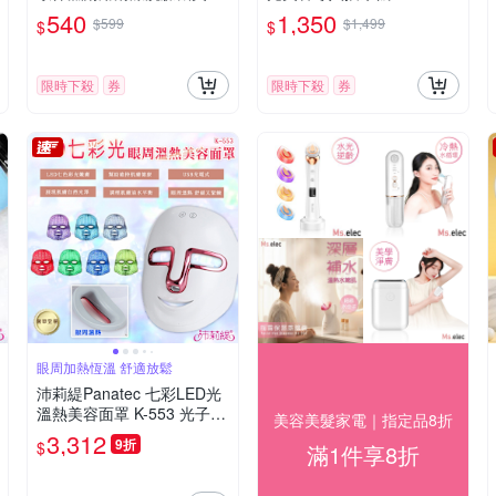
導入儀 K-383
540
1,350
$599
$1,499
$
$
限時下殺
券
限時下殺
券
眼周加熱恆溫 舒適放鬆
沛莉緹Panatec 七彩LED光
溫熱美容面罩 K-553 光子面
美容美髮家電｜指定品8折
罩 電子面膜 美容儀 LED光
3,312
9折
$
滿1件享8折
波