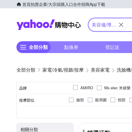
首頁
拍賣
企業/大宗採購入口
合作招商
App下載
Yahoo購物中心
美容儀/導入
儀
全部分類
點換券
登記送
家電/冷氣/視聽/按摩
美容家電
洗臉機
Ms.elec 米嬉樂
AMIRO
品牌
臉部
眼周圍
頸部
按摩部位
品牌名稱
充電式
有國際電壓
一般膚質
不能水洗
腿部
手部
插電式
活膚潔顏刷頭
無
比基尼線
USB
顏色
電源類型
國際電壓
刷頭種類
清潔方式
適用部位
相關分類