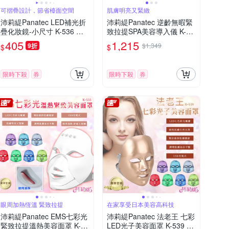
可摺疊設計，節省檯面空間
肌膚明亮又緊緻
沛莉緹Panatec LED補光折
沛莉緹Panatec 逆齡無暇緊
疊化妝鏡-小尺寸 K-536 高
致拉提SPA美容導入儀 K-26
清美妝鏡 觸控式補妝鏡 梳
1
405
1,215
9折
$1,349
$
$
妝鏡 桌面鏡
限時下殺
券
限時下殺
券
眼周加熱恆溫 緊致拉提
在家享受日本美容高科技
沛莉緹Panatec EMS七彩光
沛莉緹Panatec 法老王 七彩
緊致拉提溫熱美容面罩 K-55
LED光子美容面罩 K-539 光