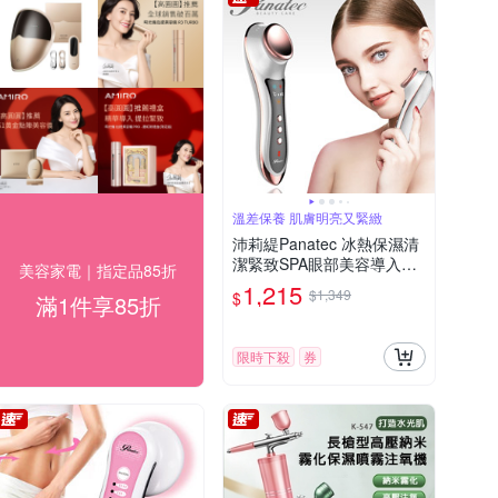
溫差保養 肌膚明亮又緊緻
沛莉緹Panatec 冰熱保濕清
潔緊致SPA眼部美容導入儀
美容家電｜指定品85折
K-262
1,215
$1,349
$
滿1件享85折
限時下殺
券