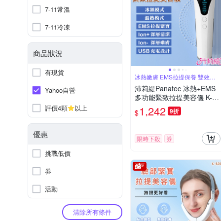
7-11常溫
7-11冷凍
商品狀況
有現貨
冰熱嫩膚 EMS拉提保養 雙效科
技
沛莉緹Panatec 冰熱+EMS
Yahoo自營
多功能緊致拉提美容儀 K-54
5
評價4顆
以上
1,242
9折
$
優惠
限時下殺
券
挑戰低價
券
活動
清除所有條件