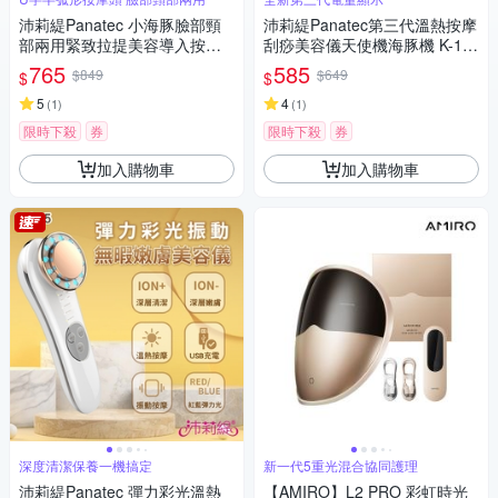
沛莉緹Panatec 小海豚臉部頸
沛莉緹Panatec第三代溫熱按摩
部兩用緊致拉提美容導入按摩
刮痧美容儀天使機海豚機 K-17
儀 K-295
5
765
585
$849
$649
$
$
5
4
(
1
)
(
1
)
限時下殺
券
限時下殺
券
加入購物車
加入購物車
深度清潔保養一機搞定
新一代5重光混合協同護理
沛莉緹Panatec 彈力彩光溫熱
【AMIRO】L2 PRO 彩虹時光