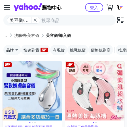
Yahoo購物中心
登入
美容儀/導
入儀
洗臉機/美容儀
美容儀/導入儀
品牌
快速到貨
有現貨
挑戰低價
價格低到高
按摩
U字半弧形按摩頭 臉部頸部兩用
全新第三代電量顯示