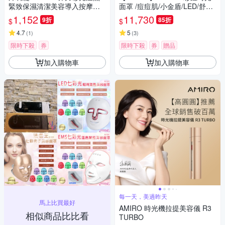
緊致保濕清潔美容導入按摩儀 K
面罩 /痘痘肌/小金盾/LED/舒緩/
-345
亮膚/緊緻/分眼式/5重光/4種模
1,152
11,730
9折
85折
$
$
式/5大分區
4.7
5
(
1
)
(
3
)
限時下殺
券
限時下殺
券
贈品
加入購物車
加入購物車
每一天，美過昨天
馬上比買最好
AMIRO 時光機拉提美容儀 R3
相似商品比比看
TURBO