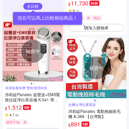
11,730
85折
$
去比較
5
(
1
)
現在可以馬上比較相似商品！
限時下殺
券
贈品
加入購物車
補貨中
補貨中
清潔保養按摩 雙效潔淨科技
沛莉緹Panatec 超聲波+EMS緊
致拉提淨白美容儀 K-541 導入
導出儀 美容儀
全機台灣生產製造
1,512
9折
$
沛莉緹Panatec 電動挽臉除毛
4.7
(
6
)
機 A-388 【台灣製】
限時下殺
券
891
9折
$