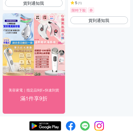
貨到通知我
5
(
1
)
限時下殺
券
貨到通知我
美容家電｜指定品9折+快速到貨
滿1件享9折