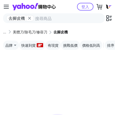
Yahoo購物中心
登入
去腳皮機
美體刀/除毛刀/修容刀
去腳皮機
品牌
快速到貨
有現貨
挑戰低價
價格低到高
排序