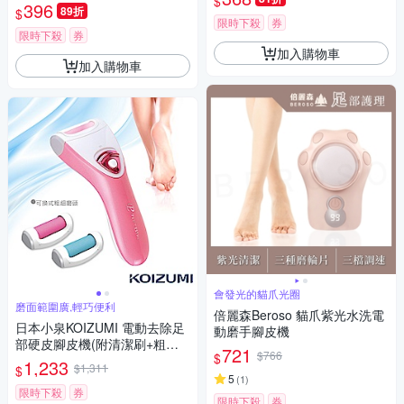
$
雙磨頭 充電式 強力除菌 全身水
396
89折
$
洗
限時下殺
券
限時下殺
券
加入購物車
加入購物車
會發光的貓爪光圈
磨面範圍廣,輕巧便利
倍麗森Beroso 貓爪紫光水洗電
日本小泉KOIZUMI 電動去除足
動磨手腳皮機
部硬皮腳皮機(附清潔刷+粗磨
721
$766
$
頭+細磨頭)-粉色
1,233
$1,311
$
5
(
1
)
限時下殺
券
限時下殺
券