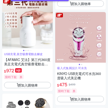
加入購物車
USB充電,真空吸塵電動去腳皮
【AFAMIC 艾法】第三代360度
美足充電式真空吸塵電動去腳
皮機(去硬皮 磨腳皮 吸入式)
吸入式集屑設計,可水洗
972
9折
$
KINYO USB充電式可水洗360
限時下殺
券
度吸入式美足機
475
$499
加入購物車
$
限時下殺
券
加入購物車