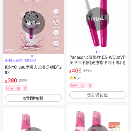
補貨中
補貨中
Panasonic國際牌 ES-WC30VP
附贈三種類型磨砂頭
美甲卸甲器(光療指甲卸甲專用)
KINYO 360度吸入式美足機BT2
466
$490
$
83
5
(
2
)
380
$399
$
限時下殺
券
限時下殺
券
貨到通知我
貨到通知我