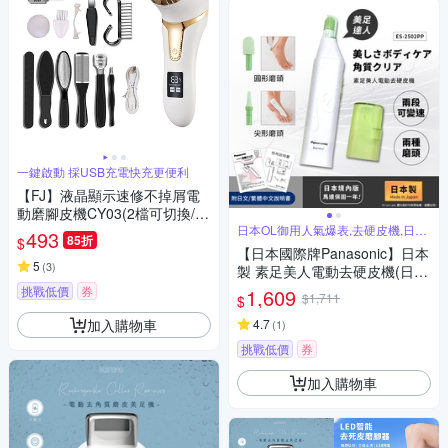
一鍵啟動 採USB充電快充更便利
【FJ】液晶顯示速修不掉屑電
動磨腳皮機CY03(2檔可切換/U
SB充電)(加碼贈10件配件組)
日本OL御用人氣爆表,去硬皮機,日本
493
85折
$
製
【日本國際牌Panasonic】日本
5
(
3
)
製 素足美人電動去硬皮機(日本
境內版) ES2502PP-G
挑戰低價
券
1,609
$1,711
$
加入購物車
4.7
(
1
)
挑戰低價
券
加入購物車