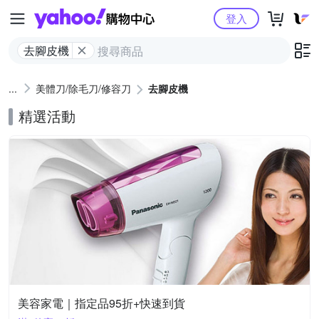
Yahoo購物中心
登入
去腳皮機
美體刀/除毛刀/修容刀
去腳皮機
精選活動
美容家電｜指定品95折+快速到貨