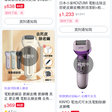
日本小泉KOIZUMI 電動去除足
強勁動力】USB充電修腳機磨
638
86折
$
部硬皮腳皮機(附清潔刷+粗磨
腳機
頭+細磨頭)-藍色
1,233
限時下殺
券
$1,311
$
限時下殺
券
貨到通知我
貨到通知我
補貨中
補貨中
快速消除擾人腳皮
電動磨腳器 磨腳皮機 磨腳機 美
附贈磨砂滾輪x1,全機可水洗
足 磨足機 電動去腳皮機 去角質
KINYO 電池式可水洗電動除腳
去死皮 腳皮機 修腳器 磨皮機
369
86折
$
皮腳機
足修磨機
4.7
(
1
)