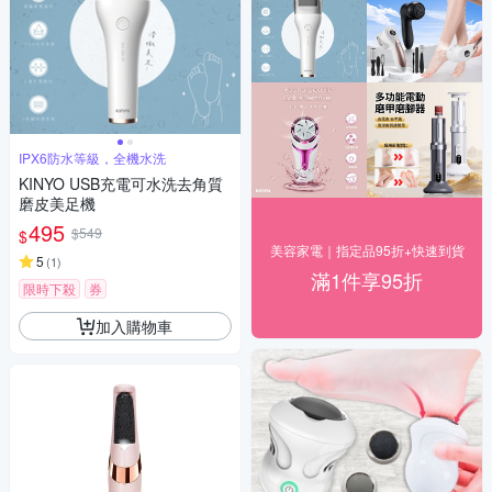
IPX6防水等級，全機水洗
KINYO USB充電可水洗去角質
磨皮美足機
495
$549
$
美容家電｜指定品95折+快速到貨
5
(
1
)
滿1件享95折
限時下殺
券
加入購物車