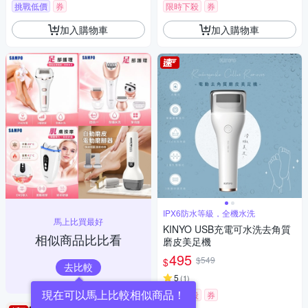
挑戰低價
券
限時下殺
券
加入購物車
加入購物車
IPX6防水等級，全機水洗
馬上比買最好
KINYO USB充電可水洗去角質
相似商品比比看
磨皮美足機
495
$549
$
去比較
5
(
1
)
限時下殺
券