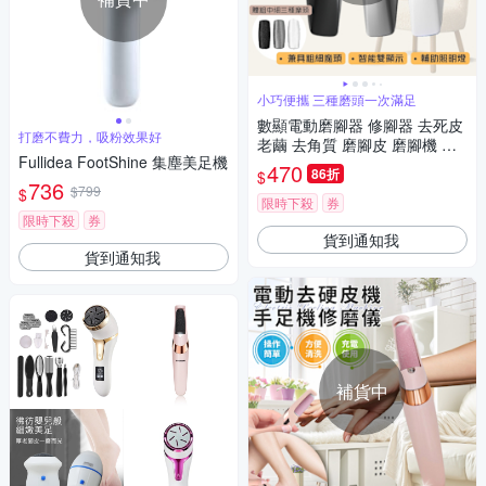
小巧便攜 三種磨頭一次滿足
數顯電動磨腳器 修腳器 去死皮
打磨不費力，吸粉效果好
老繭 去角質 磨腳皮 磨腳機 修
Fullidea FootShine 集塵美足機
足機 磨腳皮神器 自動磨腳皮 磨
470
86折
$
足機 去老繭
736
$799
$
限時下殺
券
限時下殺
券
貨到通知我
貨到通知我
補貨中