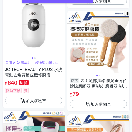
加入購物車
採用 AI 冰磁晶片，超強馬力動力穩
定
JC TECH. BEAUTY PLUS 水洗
電動去角質磨皮機修膜儀
四面足部搓棒 美足全方位
商店
640
81折
$
縫隙磨腳器 磨腳皮 磨腳器 腳底
限時下殺
券
去角質 去腳底死皮 搓腳皮 足部
79
$
護理
加入購物車
加入購物車