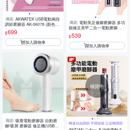
AKWATEK USB電動兩段
商店
電動美足修腳磨腳器 多功
商店
調節磨腳器 AK-06078 (顏色隨
能修足美甲二合一電動磨腳器
機出貨)
699
$
充電式磨腳皮機 磨腳皮 美足機
539
$
加入購物車
加入購物車
補貨中
吸塵電動磨腳器 自動磨
商店
轉速自由調節 平穩低噪 正反轉調節
腳/吸屑 磨腳器 修足機(USB充
ANTIAN 二合一 多功能電動去