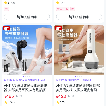
4.7
5
(
3
)
(
5
)
券
限時下殺
券
加入購物車
加入購物車
自動吸屑 自帶儲塵 雙檔調速 全身水
自動甩水 強勁動力 三檔調速
洗
ANTIAN 無線電動去死皮磨腳
ANTIAN 無線電動磨腳器 腳部
器 腳部美足磨腳皮機 足部護理
美足磨皮機 去腳皮死皮老繭修
刮腳皮器
足機 足部護理打磨刮腳底皮機
465
422
$489
$468
$
$
4.3
3.7
(
3
)
(
7
)