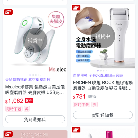
補貨中
補貨中
自動甩幹 全身水洗 粗細三磨頭
去除厚繭死皮 真空集塵科技
ENCHEN 映趣 ROCK 無線電動
Ms.elec米嬉樂 集塵嫩白美足儀
磨腳器 自動吸塵修腳器 腳部美
吸塵磨腳器 去腳皮機 USB充電
足磨皮機 去腳皮機
731
$812
$
去除厚繭
1,062
9折
$
限時下殺
券
限時下殺
券
貨到通知我
貨到通知我