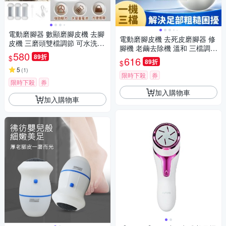
電動磨腳器 數顯磨腳皮機 去腳
電動磨腳皮機 去死皮磨腳器 修
皮機 三磨頭雙檔調節 可水洗修
腳機 老繭去除機 溫和 三檔調速
足機 家用足部護理去角質硬繭
580
89折
數顯電量 一鍵開關
$
616
89折
$
5
(
1
)
限時下殺
券
限時下殺
券
加入購物車
加入購物車