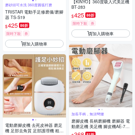
【KINYO】360度吸入式美足機
磨砂頭可水洗 360度圓弧打磨
BT-283
TRISTAR 電動手足修磨儀/磨腳
425
86折
$
器 TS-S19
限時下殺
券
425
86折
$
加入購物車
限時下殺
券
加入購物車
加長手柄，無須彎腰
磨腳皮機 長柄磨腳機 磨腳器 電
電動磨腳皮機 去死皮神器 磨足
動磨足機 美足機 腳皮機AE-71
機 足部去角質 足部護理機 粗細
5
368
81折