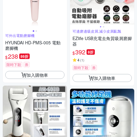
可邊磨邊吸皮屑,減少皮屑亂飄
可外出電動磨腳機
EZlife USB充電去角質吸屑磨腳
HYUNDAI HD-PMS-005 電動
器
磨腳機
392
8折
$
238
86折
$
4
(
1
)
限時下殺
券
限時下殺
券
加入購物車
加入購物車