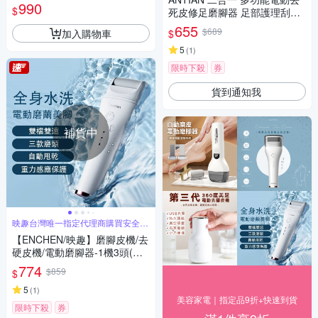
電)
990
$
死皮修足磨腳器 足部護理刮腳
皮器 金屬美足磨腳皮機
655
$689
加入購物車
$
5
(
1
)
限時下殺
券
貨到通知我
補貨中
映趣台灣唯一指定代理商購買安全有
保障
【ENCHEN/映趣】磨腳皮機/去
硬皮機/電動磨腳器-1機3頭(可
去角質 老繭 修足 死皮)
774
$859
$
5
(
1
)
美容家電｜指定品9折+快速到貨
限時下殺
券