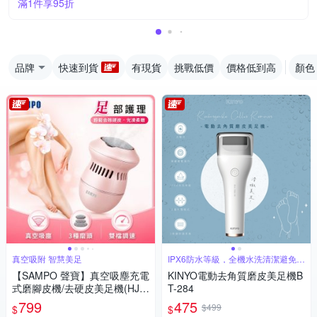
滿1件享95折
品牌
快速到貨
有現貨
挑戰低價
價格低到高
顏色
真空吸附 智慧美足
IPX6防水等級，全機水洗清潔避免藏
垢
【SAMPO 聲寶】真空吸塵充電
KINYO電動去角質磨皮美足機B
式磨腳皮機/去硬皮美足機(HJ-Z
T-284
21U2FL)
799
475
$499
$
$