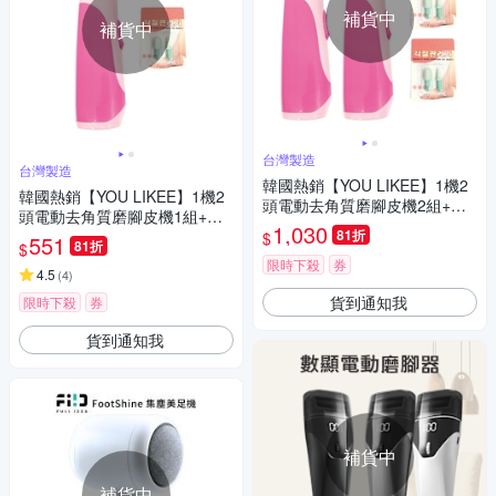
補貨中
補貨中
台灣製造
台灣製造
韓國熱銷【YOU LIKEE】1機2
韓國熱銷【YOU LIKEE】1機2
頭電動去角質磨腳皮機2組+替
頭電動去角質磨腳皮機1組+替
換芯頭2組
1,030
換芯頭1組
81折
$
551
81折
$
限時下殺
券
4.5
(
4
)
貨到通知我
限時下殺
券
貨到通知我
補貨中
補貨中