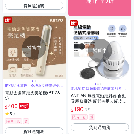
滿1件享9折
貨到通知我
補貨中
補貨中
IPX6防水等級，全機水洗清潔避免藏
兩檔速度 吸屑吸塵 2種磨頭 強勁鋰
垢
電動去角質磨皮美足機(BT-28
電
ANTIAN 無線電動磨腳器 自動
5)
吸塵修腳器 腳部美足去腳皮磨
400
81折
皮機
$
190
$199
$
5
(
1
)
限時下殺
券
限時下殺
券
貨到通知我
貨到通知我