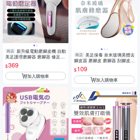
新升級電動磨腳皮機 自動
商店
美足保養 奈米玻璃美體去
商店
美足護理磨腳器 磨腳器 修足器
腳皮器 磨腳皮 磨腳器 刮腳皮
足部去角質 去死皮 足部修復 附
369
$
腳底去角質 搓腳皮 足部護理
109
三種磨頭
$
加入購物車
加入購物車