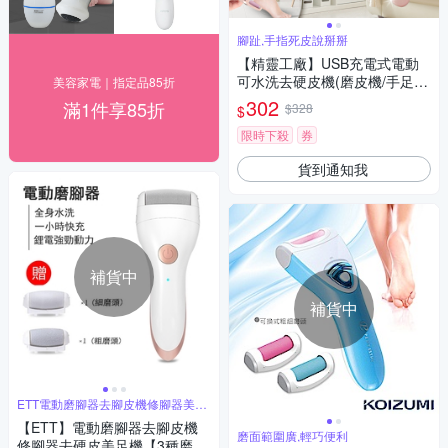
腳趾,手指死皮說掰掰
【精靈工廠】USB充電式電動
可水洗去硬皮機(磨皮機/手足機
美容家電｜指定品85折
修磨儀/磨腳皮機/去角質機/滾輪
302
滿1件享85折
$328
$
去硬皮機/修手腳機)(S0145)
限時下殺
券
貨到通知我
補貨中
補貨中
ETT電動磨腳器去腳皮機修腳器美足
機
【ETT】電動磨腳器去腳皮機
磨面範圍廣,輕巧便利
修腳器去硬皮美足機【3種磨頭