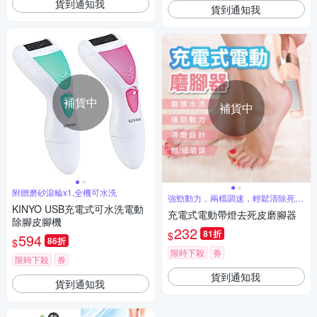
貨到通知我
貨到通知我
補貨中
補貨中
附贈磨砂滾輪x1,全機可水洗
強勁動力，兩檔調速，輕鬆清除死皮
厚繭
KINYO USB充電式可水洗電動
充電式電動帶燈去死皮磨腳器
除腳皮腳機
232
81折
$
594
86折
$
限時下殺
券
限時下殺
券
貨到通知我
貨到通知我