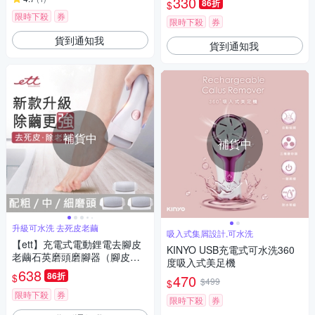
330
86折
$
限時下殺
券
限時下殺
券
貨到通知我
貨到通知我
補貨中
補貨中
升級可水洗 去死皮老繭
吸入式集屑設計,可水洗
【ett】充電式電動鋰電去腳皮
KINYO USB充電式可水洗360
老繭石英磨頭磨腳器（腳皮機/
度吸入式美足機
去硬皮機/去角質/美足機/修足
638
86折
$
470
機）
$499
$
限時下殺
券
限時下殺
券