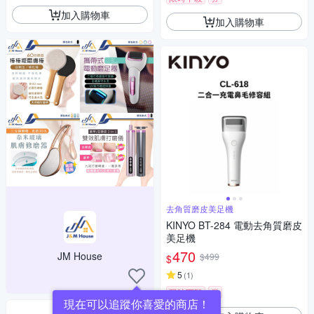
加入購物車
加入購物車
去角質磨皮美足機
KINYO BT-284 電動去角質磨皮
美足機
470
JM House
$499
$
5
(
1
)
限時下殺
券
現在可以追蹤你喜愛的商店！